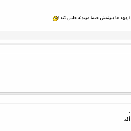
 ازبچه ها ببینمش حتما میتونه حلش کنه!!
ن
د