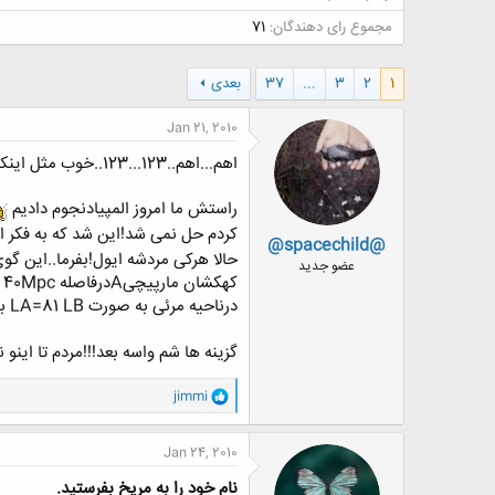
ض
مجموع رای دهندگان
71
و
ع
1
2
3
...
37
بعدی
Jan 21, 2010
اهم...اهم..123...123..خوب مثل اینکه صدا خوبه!امیدوارم احساسات شماهم یه کم خوب باشه یا بشه که حداقل یه نیم نگاه به این تاپیک ما بزنید!
راستش ما امروز المپیادنجوم دادیم
کردم حل نمی شد!این شد که به فکر ا
@spacechild@
حالا هرکی مردشه ایول!بفرما..این گوی
عضو جدید
درناحیه مرئی به صورت LA=81 LB باشد،حداکثر سرعت چرخش ستاره ها درکهکشانB چند برابر کهکشان Aاست؟(از سهم ماده تاریک صرف نظر کنید.)
گزینه ها شم واسه بعد!!!مردم تا اینو ن
و
jimmi
ا
ک
ن
Jan 24, 2010
ش
ه
نام خود را به مریخ بفرستید.