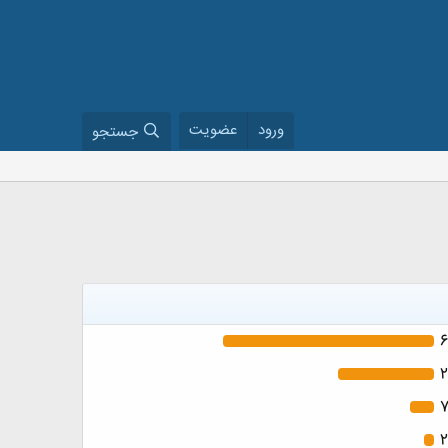
ورود
عضویت
جستجو
6
7