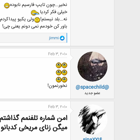
نخیر...چون تایپ فارسیم نابوده
خیلی فکر کردیا
نه...بلد نیستم!
ولی یکیو پیداکردم
باور کن خودمم نمی دونم یعنی چی!
و
jimmi
ا
ک
ن
Feb 3, 2010
ش
ه
ا
:
نخورنمون!
@spacechild@
عضو جدید
Feb 3, 2010
امن شماره تلفنمم گذاشتم.
میگن زنای مریخی کدبانو ا
sina7716