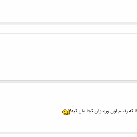
کلیک کنید تا باز شود...
 که رفتیم اون وربدونن کجا مال کیه!