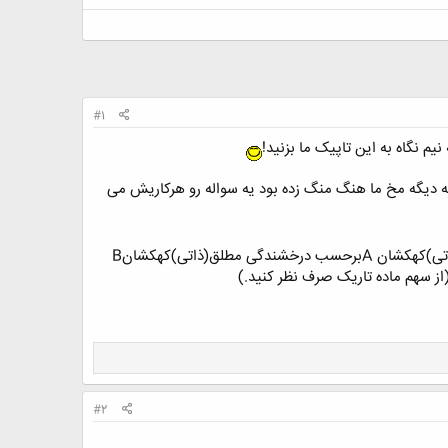
#1
که دیگه مخ ما هنگ منگ زده بود یه سواله رو هرکاریش می
کهکشان مارپیچیAدرفاصله 40Mpc وکهکشان مارپیچیB درفاصله 80Mpc ازما قرار دارند.اگر درخشندگی مطلق(ذاتی)کهکشان Aبرحسب درخشندگی مطلق(ذاتی)کهکشانB
#2