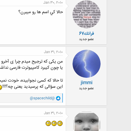
Jan 30, 2010
حالا كي اسم ها رو ميبرن؟
فرانك67
عضو جدید
Jan 31, 2010
من یکی که ترجیح میدم چرا ی آخرو جوا
یا چون کیبرد کامپیوترت فارسی ندا
تا حالا که کسی نجوابیده، خودت نمی
jimmi
این سؤالی که پرسیدید یعنی چه؟!!!
عضو جدید
و
@spacechild@
ا
ک
ن
Jan 31, 2010
ش
ه
ا
: