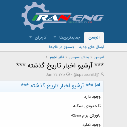
انجمن
جدیدترین‌ها
کاربران
ارسال های جدید
جستجو در تالارها
انجمن
بخش عمومی
تالار نجوم
*** آرشیو اخبار تاریخ گذشته ***
ش
ت
Jan 21, 2010
@spacechild@
ر
ا
*** آرشیو اخبار تاریخ گذشته ***
و
ر
ع
ی
ک
خ
وجود دارد
ن
ش
ن
ر
تا حدودی ممکنه
د
و
باورش برام سخته
ه
ع
م
وجود ندارد
و