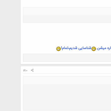
ره میشن.
شناسایی شدیم،تمام!
#10