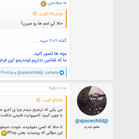
به سلامتی.
فرانك67 گفت:
حالا كي اسم ها رو ميبرن؟
گفته 2011 میره ...
بچه ها تصور کنید.
ما که شانس نداریم.اومدیمو این فرض
و
yuhana
,
@spacechild@
و
فرانك67
ا
ک
ن
Feb 1, 2010
ش
ه
jimmi گفت:
ا
:
من یکی که ترجیح میدم چرا ی آخرو جواب 
یا چون کیبرد کامپیوترت فارسی نداشت
@spacechild@
تا حالا که کسی نجوابیده، خودت نمیخوا
عضو جدید
این سؤالی که پرسیدید یعنی چه؟!!!