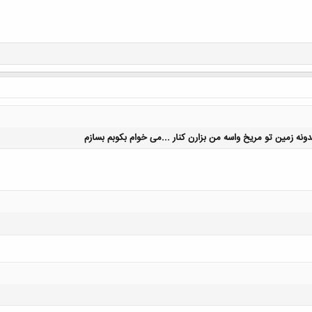
ونه زمین تو مریخ واسه من بزارن کنار ...می خوام بکوبم بسازم
کلیک کنید تا باز شود...