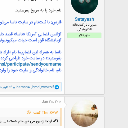
ا
:
نام خود را به مریخ بفرستید.
Setayesh
فارس: با ثبت‌نام در سایت ناسا می‌تو
مدیر تالار کتابخانه
الکترونیکی
مدیر تالار
آزمایشگاه قرار است حیات میکروبیول
ناسا به همراه این فضاپیما نام افرا
بفرستید» در سایت خود طراحی کرده اس
/msl/participate/sendyourname/
نام، نام خانوادگی و ملیت خود را وارد کنند و 
و
wwwolf
,
bmd
,
iceman10
و 14 کاربر دیگر
ا
ک
ن
Jan 28, 2010
ش
ه
The SAW گفت:
ا
:
اگه اونجا زمین می دن منم هستما ... ید