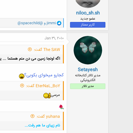
niloo_sh.sh
عضو جدید
و
jimmi
و
@spacechild@
کاربر ممتاز
ا
ک
ن
Jan 31, 2010
ش
ه
The SAW گفت:
ا
:
اگه اونجا زمین می دن منم هستما ... ید
Setayesh
کجارو میخوای بکوبی؟
مدیر تالار کتابخانه
الکترونیکی
EterNaL_BoY گفت:
مدیر تالار
مرسی
yuhana گفت:
نام زیبای ما هم رفت...