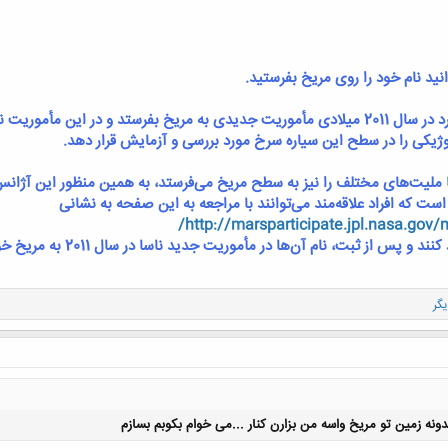
انید نام خود را روی مریخ بفرستید.
آژانس فضایی آمریکا «ناسا» قصد دارد در سال 2011 میلادی مأموریت جدیدی به مریخ بفرست
وژیکی را در سطح این سیاره سرخ مورد بررسی و آزمایش قرار دهد.
د با ملیت‌های مختلف را نیز به سطح مریخ می‌فرستد، به همین منظور این آژا
ت که افراد علاقه‌مند می‌توانند با مراجعه به این صفحه به نشانی
http://marsparticipate.jpl.nasa.gov
پس از ثبت، نام آن‌ها در مأموریت جدید ناسا در سال 2011 به مریخ خواهد رفت.
ونه زمین تو مریخ واسه من بزارن کنار ...می خوام بکوبم بسازم