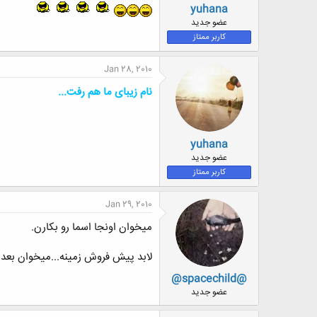
yuhana
عضو جدید
کاربر ممتاز
Jan 28, 2010
نام زیبای ما هم رفت...
yuhana
عضو جدید
کاربر ممتاز
Jan 29, 2010
میخوان اونجا اسما رو بکارن.
لابد پیش فروش زمینه...میخوان بعدنا
@spacechild@
عضو جدید