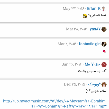
May 23, 2016
Erfan_K
شما ناسایی؟
Mar 28, 2016
yas87
Mar 2, 2016
fantastic girl
Jan 26, 2016
Mʀ Yᴀsɪɴ
M
آقـا یـاسـیـن رفـت...
*وروجک
Dec 25, 2015
سلام.خوبی؟ :)
http://up.myactmusic.com/94/dey/01/Meysam%20Ebrahimi
%20-%20Oonam%20Raft%20%28128%29.mp3