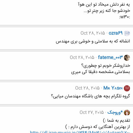
یه نفر دلش میخآد تو این هوآ
خودشو جا کنه زیر چترِ تو...
:w30:
Oct 28, 2015
ozra69
انشاله که به سلامتی و خوشی بری مهندس
Oct 28, 2015
fateme_003
خداروشکر خوبم تو چطوری؟
بسلامتی.مشخصه دقیقا کی میری
Oct 28, 2015
Mʀ Yᴀsɪɴ
M
گروه تلگرام بچه های باشگاه مهندسان میایی؟
*وروجک
Oct 27, 2015
تقدیم به شما :)
از بهترین آهنگایی که دوسش دارم : )