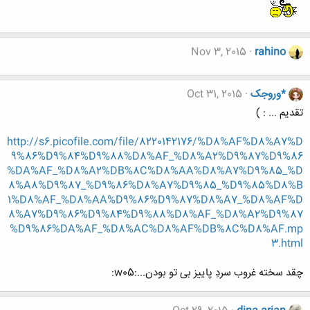
Nov 3, 2015
rahino
*وروجک
Oct 31, 2015
تقدیم ... : )
http://s6.picofile.com/file/8220142176/%D8%AF%D8%A7%D
9%86%D9%84%D9%88%D8%AF_%D8%A2%D9%87%D9%86
%DA%AF_%D8%A2%DB%8C%D8%AA%D8%A7%D9%85_%D
8%A8%D9%87_%D9%86%D8%A7%D9%85_%D9%85%D8%B
1%D8%AF_%D8%AA%D9%86%D9%87%D8%A7_%D8%AF%D
8%A7%D9%86%D9%84%D9%88%D8%AF_%D8%A2%D9%87
%D9%86%DA%AF_%D8%AC%D8%AF%DB%8C%D8%AF.mp
3.html
چقد سخته غروب سردِ پاییز بی تو بودن...:w05: