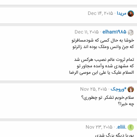
مریدا
Dec 14, 2015
Dec 11, 2015
elham1985
خوشا به حال کسی که شودمسافرتو
که جنّ وانس وملک بوده اند زائرتو
تمام ثروت عالم نصیب هرکس شد
که مشهدی شده وآمده مجاور تو
السلام علیک یا علی ابن موسی الرضا
*وروجک
Nov 25, 2015
سلام.خوبم تشکر. تو چطوری؟
چه خبرا؟
Nov 23, 2015
.eliii.
E
پوریا دیگه بزرگ شدی