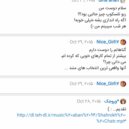
Oct 29, 2015
dina arian
سلام دوست من
ربو تلسکوپ چیز جالبی بود!!!
اگه راه اندازی بشه خیلی خوبه!
هر شب میبینم من ؛)
Oct 29, 2015
Nice_Girl17
گناهانم را دوست دارم
بیشتر از تمام کارهای خوبی که کرده ام،
می دانی چرا؟
آنها واقعی ترین انتخاب های منند ...
Oct 29, 2015
Nice_Girl17
*وروجک
Oct 28, 2015
تقدیم... : )
http://dl.teh-dl.ir/music%20aban%2094/Shahrokh%20-
%20Chatr.mp3