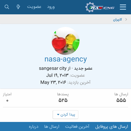
ورود
عضویت
کاربران
nasa-agency
عضو جدید
·
از
sangesar city
عضویت
Jul 19, 2013
آخرین بازدید
May 23, 2016
ارسال ها
پسندها
امتیاز
0
525
555
پیدا کردن
ارسال های پروفایل
آخرین فعالیت
ارسال ها
درباره