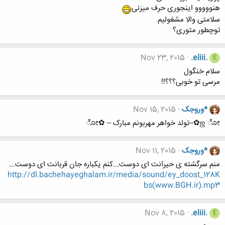
هنووووو اینجوری حرف میزنی
سلامتی والا مشغولیم
توچطور متوری؟
Nov 23, 2015
.eliii.
E
سلام خنگول
مرسی تو خوبی؟؟؟!!
*وروجک
Nov 15, 2015
ஜ ೋ✿--تولد خواهر مهربونم مبارک -- ✿ೋ
*وروجک
Nov 11, 2015
منم سرگشته ی حیرانت ای دوست...کنم یکباره جان قربانت ای دوست...
http://dl.bachehayeghalam.ir/media/sound/ey_doost_128K
bs(www.BGH.ir).mp3
Nov 8, 2015
.eliii.
E