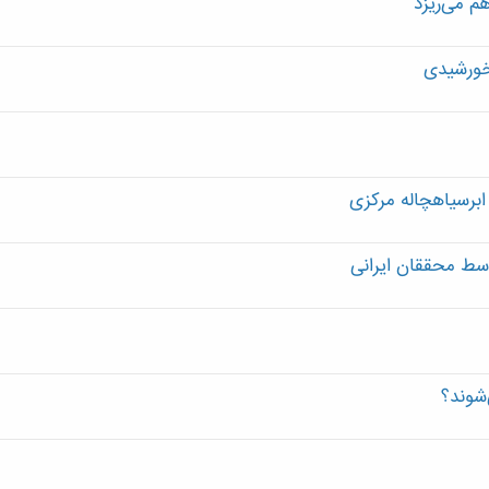
م می‌ریزد
برسیاهچاله مرکزی
سط محققان ایرانی
شوند؟