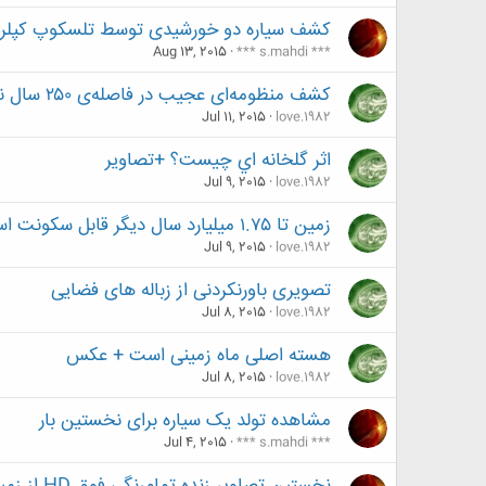
کشف سیاره دو خورشیدی توسط تلسکوپ کپلر
Aug 13, 2015
*** s.mahdi ***
کشف منظومه‌ای عجیب در فاصله‌ی ۲۵۰ سال نوری از زمین
Jul 11, 2015
love.1982
اثر گلخانه اي چیست؟ +تصاویر
Jul 9, 2015
love.1982
زمین تا ۱.۷۵ میلیارد سال دیگر قابل سکونت است!
Jul 9, 2015
love.1982
تصویری باورنکردنی از زباله های فضایی
Jul 8, 2015
love.1982
هسته اصلی ماه زمینی است + عکس
Jul 8, 2015
love.1982
مشاهده تولد یک سیاره برای نخستین بار
Jul 4, 2015
*** s.mahdi ***