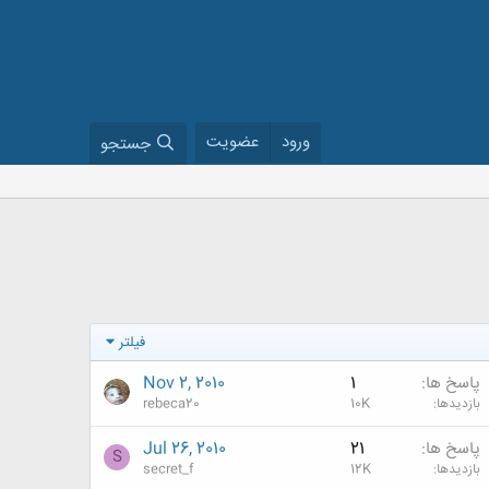
ورود
عضویت
جستجو
فیلتر
پاسخ ها
1
Nov 2, 2010
بازدیدها
10K
rebeca20
پاسخ ها
21
Jul 26, 2010
S
بازدیدها
12K
secret_f