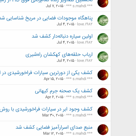
نخستین تصاویر زنده تمام‌رنگی فوق HD از زمین
Jul 7, 2015
*** s.mahdi ***
پناهگاه موجودات فضایی در مریخ شناسایی شد
Jul 4, 2015
love.1982
اولین سیاره دنباله‌دار کشف شد
Jul 4, 2015
love.1982
ارباب حلقه‌های کهکشان راه‌شیری
Jul 4, 2015
love.1982
کشف یکی از دورترین سیارات فراخورشیدی در اع
Apr 15, 2015
*** s.mahdi ***
کشف یک صحنه جرم کیهانی
Apr 6, 2015
*** s.mahdi ***
کشف وجود ابر در سیارات فراخورشیدی با روش
Mar 30, 2015
*** s.mahdi ***
منبع صدای اسرارآمیز فضایی کشف شد
Mar 12, 2015
*** s.mahdi ***