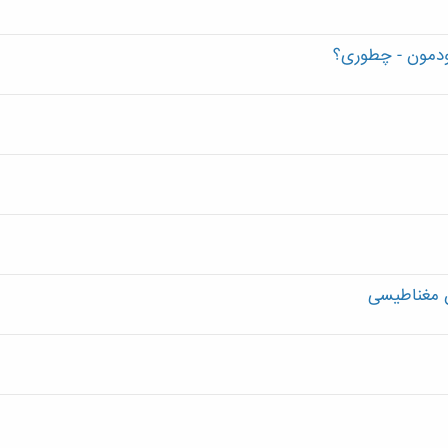
ودمون - چطوری؟
ن مغناطیسی