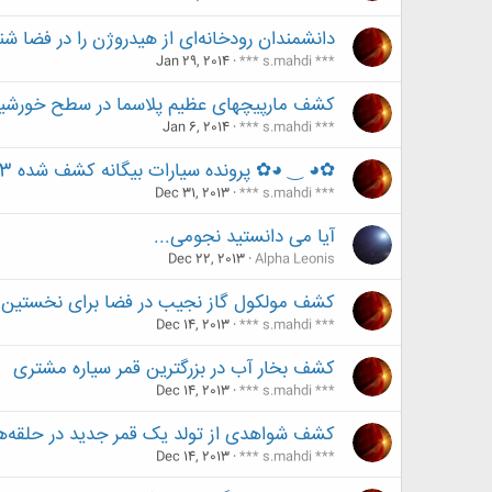
دانشمندان رودخانه‌ای از هیدروژن را در فضا شن
Jan 29, 2014
*** s.mahdi ***
کشف مارپیچهای عظیم پلاسما در سطح خورشی
Jan 6, 2014
*** s.mahdi ***
✿◕ ‿ ◕✿ پرونده سیارات بیگانه کشف شده 2013 ✿◕ ‿ ◕✿
Dec 31, 2013
*** s.mahdi ***
آیا می دانستید نجومی...
Dec 22, 2013
Alpha Leonis
کشف مولکول گاز نجیب در فضا برای نخستین ب
Dec 14, 2013
*** s.mahdi ***
کشف بخار آب در بزرگترین قمر سیاره مشتری
Dec 14, 2013
*** s.mahdi ***
کشف شواهدی از تولد یک قمر جدید در حلقه‌ه
Dec 14, 2013
*** s.mahdi ***