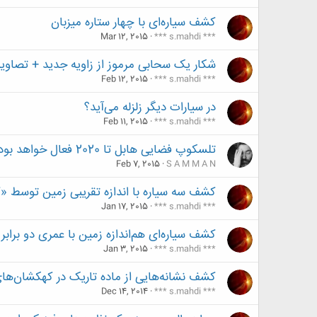
کشف سیاره‌ای با چهار ستاره میزبان
Mar 12, 2015
*** s.mahdi ***
شکار یک سحابی مرموز از زاویه جدید + تصاویر
Feb 12, 2015
*** s.mahdi ***
در سیارات دیگر زلزله می‌آید؟
Feb 11, 2015
*** s.mahdi ***
تلسکوپ فضایی هابل تا 2020 فعال خواهد بود
Feb 7, 2015
S A M M A N
کشف سه سیاره با اندازه تقریبی زمین توسط «ک
Jan 17, 2015
*** s.mahdi ***
کشف سیاره‌ای هم‌اندازه زمین با عمری دو برا
Jan 3, 2015
*** s.mahdi ***
کشف نشانه‌هایی از ماده تاریک در کهکشان‌ها
Dec 14, 2014
*** s.mahdi ***