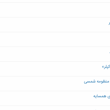
پلر»
بر منظومه شمسی
ی همسایه