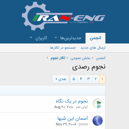
انجمن
جدیدترین‌ها
کاربران
ارسال های جدید
جستجو در تالارها
انجمن
بخش عمومی
تالار نجوم
نجوم رصدی
1
2
3
4
5
بعدی
نجوم در یک نگاه
آوای علم
Aug 20, 2010
آسمان این شبها
Nov 29, 2008
jimmi