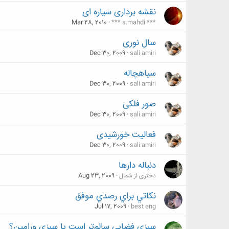
نقشه برداری سیاره ای
Mar 28, 2010
*** s.mahdi ***
سال نوری
Dec 30, 2009
sali amiri
سیاهچاله
Dec 30, 2009
sali amiri
صور فلکی
Dec 30, 2009
sali amiri
فعالیت خورشیدی
Dec 30, 2009
sali amiri
دنباله دارها
دختری از شمال
Aug 23, 2009
نكاتي براي رصدي موفق
Jul 17, 2009
best eng
سبزی فضایی سالم‌تر است یا سبزی ورامین؟