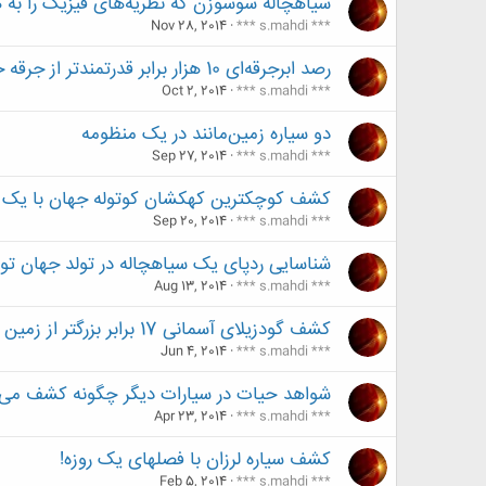
سیاهچاله‌ سوسوزن که نظریه‌های فیزیک را به ه
Nov 28, 2014
*** s.mahdi ***
رصد ابرجرقه‌ای 10 هزار برابر قدرتمندتر از جرقه خورشیدی
Oct 2, 2014
*** s.mahdi ***
دو سیاره زمین‌مانند در یک منظومه
Sep 27, 2014
*** s.mahdi ***
کشف کوچکترین کهکشان کوتوله جهان با یک ا
Sep 20, 2014
*** s.mahdi ***
شناسایی ردپای یک سیاهچاله در تولد جهان تو
Aug 13, 2014
*** s.mahdi ***
کشف گودزیلای آسمانی 17 برابر بزرگتر از زمین
Jun 4, 2014
*** s.mahdi ***
شواهد حیات در سیارات دیگر چگونه کشف می‌
Apr 23, 2014
*** s.mahdi ***
کشف سیاره‌ لرزان با فصلهای یک روزه!
Feb 5, 2014
*** s.mahdi ***