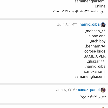
samanehghasemi,
Unline
این صفحه 5,039 بازدید داشته است
Jul 28, 2013
hamid_diba
mohsen_24,
alone.eng,
arch boy,
behnam.95,
corpse bride,
GAME_OVER,
ghazal1991,
hamid_diba,
s.mokarrami,
samanehghasemi
Jun 8, 2013
sanaz_panel
خوبی اخبار جون؟