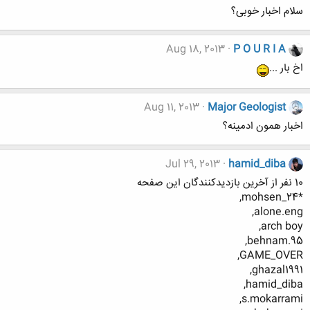
سلام اخبار خوبی؟
Aug 18, 2013
P O U R I A
اخ بار ...
Aug 11, 2013
Major Geologist
اخبار همون ادمینه؟
Jul 29, 2013
hamid_diba
10 نفر از آخرین بازدیدکنندگان این صفحه
*mohsen_24,
alone.eng,
arch boy,
behnam.95,
GAME_OVER,
ghazal1991,
hamid_diba,
s.mokarrami,