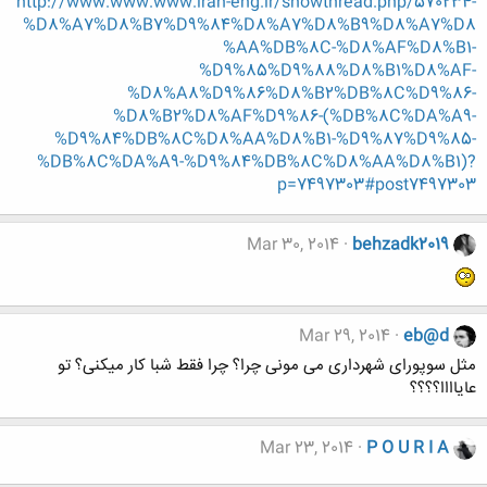
http://www.www.www.iran-eng.ir/showthread.php/570234-
%D8%A7%D8%B7%D9%84%D8%A7%D8%B9%D8%A7%D8
%AA%DB%8C-%D8%AF%D8%B1-
%D9%85%D9%88%D8%B1%D8%AF-
%D8%A8%D9%86%D8%B2%DB%8C%D9%86-
%D8%B2%D8%AF%D9%86-(%DB%8C%DA%A9-
%D9%84%DB%8C%D8%AA%D8%B1-%D9%87%D9%85-
%DB%8C%DA%A9-%D9%84%DB%8C%D8%AA%D8%B1)?
p=7497303#post7497303
Mar 30, 2014
behzadk2019
Mar 29, 2014
eb@d
مثل سوپورای شهرداری می مونی چرا؟ چرا فقط شبا کار میکنی؟ تو
عایاااا؟؟؟؟
Mar 23, 2014
P O U R I A