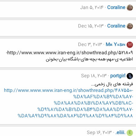
Jan 5, 2014
Coraline
Dec 15, 2013
Coraline
Dec 3, 2013
Mʀ Yᴀsɪɴ
M
http://www.www.www.iran-eng.ir/showthread.php/521809-
اطلاعیه-ی-مهم-همه-بچه-های-باشگاه-بیان-بخونن
Sep 18, 2013
portgirl
فرشته های بال زخمی...
http://www.www.www.iran-eng.ir/showthread.php/487550-
%D8%AF%D8%B9%D8%A7-
%D8%A8%D8%B1%D8%A7%DB%8C-
%D9%81%D8%B1%D8%B4%D8%AA%D9%87-
%DA%A9%D9%88%DA%86%D9%88%D9%84%D9%88
Sep 16, 2013
.eliii.
E