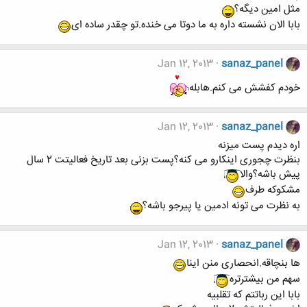
مثل امین دیگه؟
بابا الان نشسته داره به ما دوتا می خنده.تو چقدر ساده ای
Jan 12, 2013
sanaz_panel
خودم کفشش می کنم.هابله
Jan 12, 2013
sanaz_panel
اره دیدم پست میزنه
بنظرت چجوری اینکارو می کنه؟پست بزنی بعد تاریخ فعالیتت 2 سال
پیش باشه؟والا
مشکوکه طرف
به نظرت می تونه ادمین یا پیرجو باشه؟
Jan 12, 2013
sanaz_panel
ها بنچاقه.انحصاری منن اینا
سهم من بیشترتره
بابا این رباتتم که تقلبیه