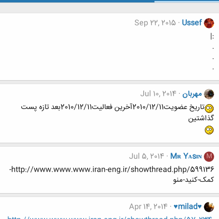
Sep 22, 2015
Ussef
:|
.
.
.
مهربان
Jul 10, 2014
تاريخ عضويت2010/12/11آخرين فعاليت2010/12/11بعد تازه پست
گذاشتین
Jul 5, 2014
Mʀ Yᴀsɪɴ
M
http://www.www.www.iran-eng.ir/showthread.php/599136-
کمک-کنید-منو
Apr 14, 2014
♥milad♥