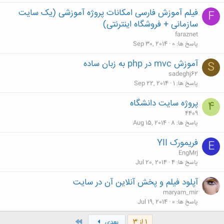
فیلم آموزش فارسی امکانات پروژه آموزشی (یک سایت
F
سازمانی + فروشگاه اینترنتی)
faraznet
پاسخ ها
0
Sep 30, 2014
آموزش mvc در php به زبان ساده
S
sadeghj62
پاسخ ها
1
Sep 22, 2014
پروژه سایت دانشگاه
4
4409
پاسخ ها
8
Aug 15, 2014
فریمورک YII
E
EngMrj
پاسخ ها
4
Jul 20, 2014
آپلود فیلم و پخش آنلاین آن در سایت
maryam_mir
پاسخ ها
0
Jul 19, 2014
آخر
1 از 3
بعدی