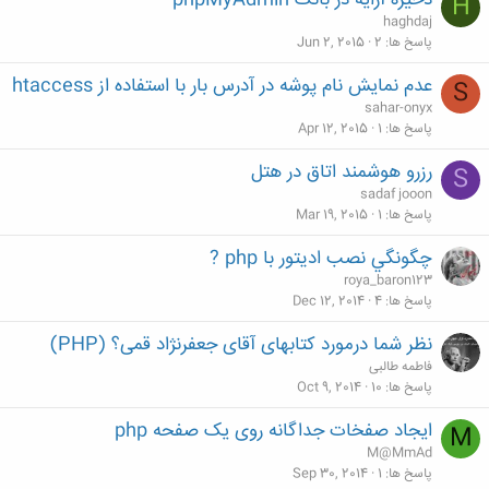
ذخیره آرایه در بانک phpMyAdmin
H
haghdaj
پاسخ ها
2
Jun 2, 2015
عدم نمایش نام پوشه در آدرس بار با استفاده از htaccess
S
sahar-onyx
پاسخ ها
1
Apr 12, 2015
رزرو هوشمند اتاق در هتل
S
sadaf jooon
پاسخ ها
1
Mar 19, 2015
چگونگي نصب اديتور با php ?
roya_baron123
پاسخ ها
4
Dec 12, 2014
نظر شما درمورد کتابهای آقای جعفرنژاد قمی؟ (PHP)
فاطمه طالبی
پاسخ ها
10
Oct 9, 2014
ایجاد صفخات جداگانه روی یک صفحه php
M
M@MmAd
پاسخ ها
1
Sep 30, 2014