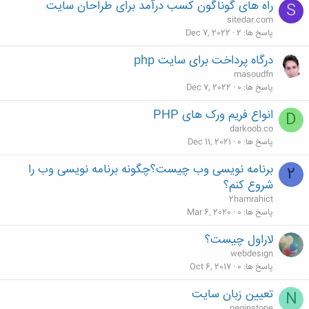
راه های گوناگون کسب درآمد برای طراحان سایت
S
د
sitedar.com
ه
پاسخ ها
2
Dec 7, 2022
درگاه پرداخت برای سایت php
masoudfn
پاسخ ها
0
Dec 7, 2022
انواع فریم ورک های PHP
D
darkoob.co
پاسخ ها
0
Dec 11, 2021
برنامه نویسی وب چیست؟چگونه برنامه نویسی وب را
2
شروع کنم؟
2hamrahict
پاسخ ها
0
Mar 6, 2020
لاراول چیست؟
webdesign
پاسخ ها
0
Oct 6, 2017
تعیین زبان سایت
N
neginstone