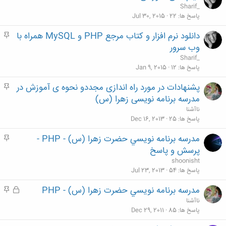
ه
Sharif_
م
پاسخ ها
22
Jul 30, 2015
دانلود نرم افزار و کتاب مرجع PHP و MySQL همراه با
م
ه
وب سرور
م
Sharif_
پاسخ ها
12
Jan 9, 2015
پشنهادات در مورد راه اندازی مجددو نحوه ی آموزش در
م
ه
مدرسه برنامه نویسی زهرا (س)
م
ناآشنا
پاسخ ها
25
Dec 16, 2013
مدرسه برنامه نويسي حضرت زهرا (س) - PHP -
م
ه
پرسش و پاسخ
م
shoonisht
پاسخ ها
54
Jul 23, 2013
مدرسه برنامه نويسي حضرت زهرا (س) - PHP
ق
م
ف
ه
ناآشنا
ل
م
پاسخ ها
85
Dec 29, 2011
ش