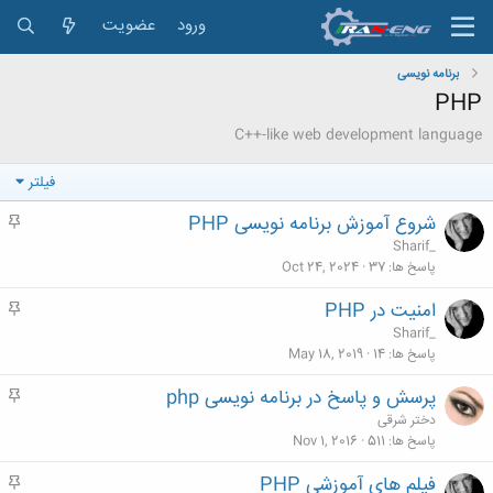
ورود
عضویت
برنامه نویسی
PHP
C++-like web development language
فیلتر
شروع آموزش برنامه نویسی PHP
م
ه
Sharif_
م
پاسخ ها
37
Oct 24, 2024
امنیت در PHP
م
ه
Sharif_
م
پاسخ ها
14
May 18, 2019
پرسش و پاسخ در برنامه نویسی php
م
ه
دختر شرقی
م
پاسخ ها
511
Nov 1, 2016
فیلم های آموزشی PHP
م