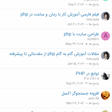
پاسخ ها
0
Sep 6, 2017
فیلم فارسی آموزش کار با زمان و ساعت در php
misLeyla
پاسخ ها
0
Jun 20, 2017
طراحی سایت با php
A
AZAR68
پاسخ ها
5
May 24, 2017
مقالات آموزش گام به گام php از مقدماتی تا پیشرفته
misLeyla
پاسخ ها
0
Jan 15, 2017
توابع در PHP
P O U R I A
پاسخ ها
3
Sep 22, 2016
افزونه جستجوگر اکسل
aref_fld
پاسخ ها
0
Mar 28, 2016