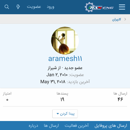
ورود
عضویت
کاربران
aramesh11
عضو جدید
·
از
شیراز
عضویت
Jan 2, 2010
آخرین بازدید
May 31, 2018
ارسال ها
پسندها
امتیاز
0
19
46
پیدا کردن
ارسال های پروفایل
آخرین فعالیت
ارسال ها
درباره