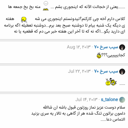
......یعنی از خجالت الآنه که اینجوری بشم ...
منه بخ بخ جمعه ها
کلاس دارم آخه چی کارکنم؟نیدونستم اینجوری می شه
هفته
ی دیگه یک شنبه بیام تا دوشنبه صبح بعد برم...دوشنبه تعطیله اگه برنامه
ای دارید بگو...اگه نه که تا آخر این هفته خبر می دم که قطعیه یا نه
سیب سرخ 70
Aug 12, 2013
کجایییییی؟؟؟
سیب سرخ 70
Jul 22, 2013
.....
Jul 14, 2013
s_talone
سلام دوست عزیز نماز روزتون قبول باشه ان شاالله
دلمون براتون تنگ شده هر از گاهی به تالار یه سری بزنید
التماس دعا.....