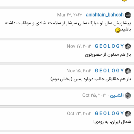
Mar 13, 2013
anishtain_bahosh
پیشاپیش سال نو مبارک-سالی سرشار از سلامت- شادی و موفقیت داشته
باشید
Nov 17, 2012
G E O L O G Y
باز هم ممنون از حضورتون
Nov 15, 2012
G E O L O G Y
باز هم حقایقی جالب درباره زمین (بخش دوم)
افشـین
Oct 25, 2012
Oct 23, 2012
G E O L O G Y
شمال ایران، به زودی!