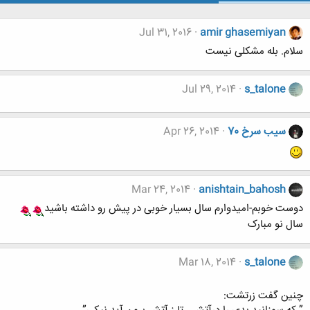
Jul 31, 2016
amir ghasemiyan
سلام. بله مشکلی نیست
Jul 29, 2014
s_talone
سیب سرخ 70
Apr 26, 2014
Mar 24, 2014
anishtain_bahosh
دوست خوبم-امیدوارم سال بسیار خوبی در پیش رو داشته باشید
سال نو مبارک
Mar 18, 2014
s_talone
چنین گفت زرتشت: