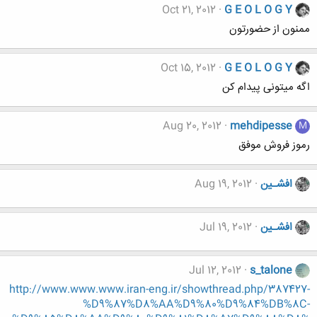
Oct 21, 2012
G E O L O G Y
ممنون از حضورتون
Oct 15, 2012
G E O L O G Y
اگه میتونی پیدام کن
Aug 20, 2012
mehdipesse
M
رموز فروش موفق
افشـین
Aug 19, 2012
افشـین
Jul 19, 2012
Jul 12, 2012
s_talone
http://www.www.www.iran-eng.ir/showthread.php/387427-
%D9%87%D8%AA%D9%80%D9%84%DB%8C-