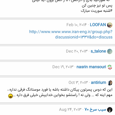
” که سوزانید بدی را درآتش ، تا ز آتش برون آید نیکی”
پس تو نیز چنین کن
۴شنبه سوریت مبارک
Feb 10, 2014
LOOFAN
http://www.www.www.iran-eng.ir/group.php?
discussionid=1337&do=discuss
Dec 20, 2013
s_talone
Dec 19, 2013
nasrin mansouri
Oct 3, 2013
antirium
این که دوس پسرتون پیکان داشته باشه یا فورد موستانگ فرقی نداره ،
مهم اینه که … ولی نه ! راستشو بخواین خداییش خیلی فرق داره …
سیب سرخ 70
Aug 24, 2013