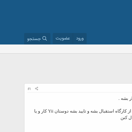
ورود
عضویت
جستجو
#1
ر بشه .
یکسری کارگاه هم کنار این همایش برگزار میشه امسال بنده کارگاه Yii 2 رو پیشنهاد دادم و برای برگزاری باید از کارگاه استقبال بشه و تایید بشه دوستان Yii کار و یا