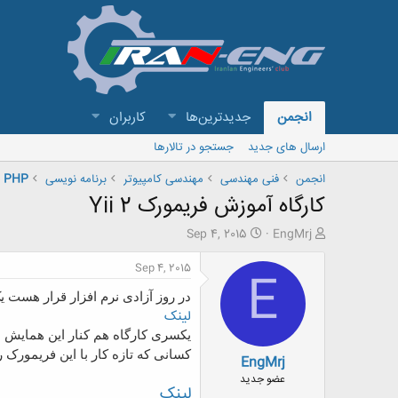
انجمن
جدیدترین‌ها
کاربران
ارسال های جدید
جستجو در تالارها
انجمن
فنی مهندسی
مهندسی کامپیوتر
برنامه نویسی
PHP
کارگاه آموزش فریمورک Yii 2
ش
ت
Sep 4, 2015
EngMrj
ر
ا
و
ر
Sep 4, 2015
E
ع
ی
ک
خ
در روز آزادی نرم افزار قرار هست
ن
ش
لینک
ن
ر
د
و
کسانی که تازه کار با این فریمورک رو شروع کردند ل
EngMrj
ه
ع
م
عضو جدید
لینک
و