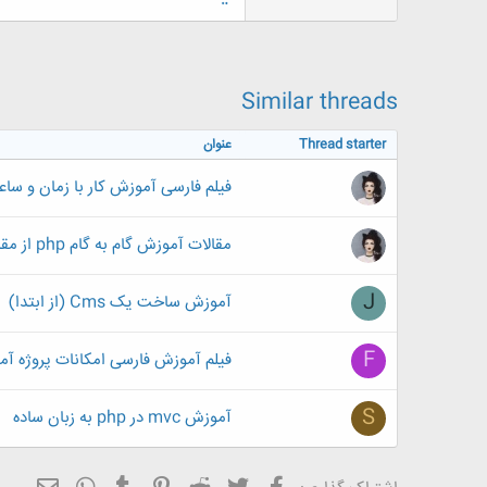
ض
و
ع
Similar threads
Thread starter
عنوان
فیلم فارسی آموزش کار با زمان و ساعت 
مقالات آموزش گام به گام php از مقدماتی تا پیشرفته
J
آموزش ساخت یک Cms (از ابتدا)
F
فیلم آموزش فارسی امکانات پروژه آم
S
آموزش mvc در php به زبان ساده
فیسبوک
تویتر
Reddit
Pinterest
Tumblr
ایمیل
WhatsApp