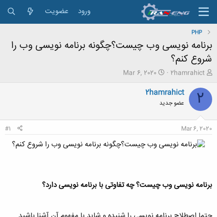
ورود
عضویت
PHP
برنامه نویسی وب چیست؟چگونه برنامه نویسی وب را
شروع کنم؟
ش
ت
Mar 6, 2020
2hamrahict
ر
ا
و
ر
2hamrahict
2
ع
ی
عضو جدید
ک
خ
ن
ش
ن
ر
#1
Mar 6, 2020
د
و
ه
ع
م
و
ض
و
برنامه نویسی وب چیست؟ چه تفاوتی با برنامه نویسی دارد؟
ع
حتما اصطلاح برنامه نویسی را شنیده و شاید با مفهوم آن آشنا باشید.