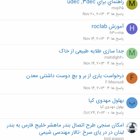
راهنماي براي udec ,3dec
M
moji65
پاسخ ها
3
Nov 20, 2013
آموزش roclab
H
h300ma
پاسخ ها
3
Nov 14, 2013
جدا سازی طلایه طبیعی از خاک
M
mahdigh60
پاسخ ها
4
Nov 14, 2013
درخواست یاری از بر و بچ دوست داشتنی معدن
F
F.Masoudi
پاسخ ها
4
Nov 14, 2013
بهلول مهدوی کیا
ب
بهلول مهدوی کیا
پاسخ ها
0
Oct 24, 2013
امکان سنجی طرح اتصال بندر ماهشر خلیج فارس به بندر
لبنان در در یای سرخ -تالار مهندسی شیمی
lord aragon