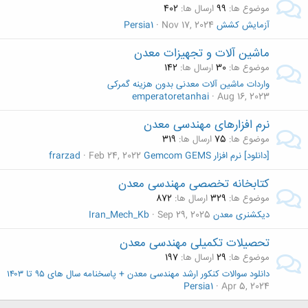
موضوع ها
99
ارسال ها
402
آزمایش کشش
Nov 17, 2024
Persia1
ماشین آلات و تجهیزات معدن
موضوع ها
30
ارسال ها
142
واردات ماشین آلات معدنی بدون هزینه گمرکی
emperatoretanhai
Aug 16, 2023
نرم افزارهای مهندسی معدن
موضوع ها
75
ارسال ها
319
[دانلود] نرم افزار Gemcom GEMS
Feb 24, 2022
frarzad
کتابخانه تخصصی مهندسی معدن
موضوع ها
329
ارسال ها
872
دیکشنری معدن
Sep 29, 2025
Iran_Mech_Kb
تحصیلات تکمیلی مهندسی معدن
موضوع ها
29
ارسال ها
197
دانلود سوالات کنکور ارشد مهندسی معدن + پاسخنامه سال های ۹۵ تا ۱۴۰۳
Persia1
Apr 5, 2024