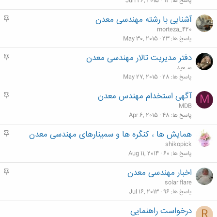
م
پاسخ ها
92
Jun 26, 2015
آشنایی با رشته مهندسی معدن
م
ه
morteza_420
م
پاسخ ها
23
May 30, 2015
دفتر مدیریت تالار مهندسی معدن
م
ه
سـعید
م
پاسخ ها
28
May 27, 2015
آگهی استخدام مهندس معدن
م
M
ه
MDB
م
پاسخ ها
48
Apr 6, 2015
همایش ها ، کنگره ها و سمینارهای مهندسی معدن
م
ه
shikopick
م
پاسخ ها
60
Aug 11, 2014
اخبار مهندسی معدن
م
ه
solar flare
م
پاسخ ها
96
Jul 16, 2013
درخواست راهنمایی
R