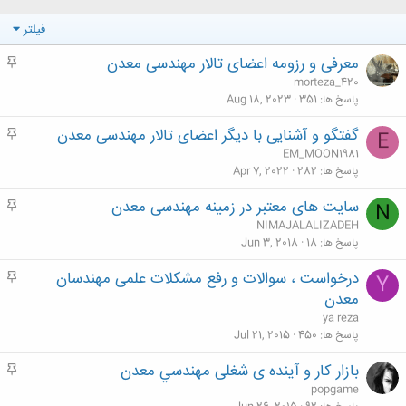
فیلتر
معرفی و رزومه اعضای تالار مهندسی معدن
م
ه
morteza_420
م
پاسخ ها
351
Aug 18, 2023
گفتگو و آشنایی با دیگر اعضای تالار مهندسی معدن
م
E
ه
EM_MOON1981
م
پاسخ ها
282
Apr 7, 2022
سایت های معتبر در زمینه مهندسی معدن
م
N
ه
NIMAJALALIZADEH
م
پاسخ ها
18
Jun 3, 2018
درخواست ، سوالات و رفع مشکلات علمی مهندسان
م
Y
ه
معدن
م
ya reza
پاسخ ها
450
Jul 21, 2015
بازار کار و آينده ی شغلی مهندسي معدن
م
ه
popgame