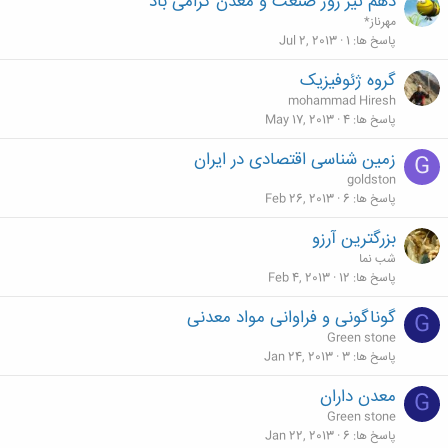
دهم تیر روز صنعت و معدن گرامی باد
مهرناز*
پاسخ ها
1
Jul 2, 2013
گروه ژئوفیزیک
mohammad Hiresh
پاسخ ها
4
May 17, 2013
زمین شناسی اقتصادی در ایران
G
goldston
پاسخ ها
6
Feb 26, 2013
بزرگترين آرزو
شب نما
پاسخ ها
12
Feb 4, 2013
گوناگونى و فراوانى مواد معدنى
G
Green stone
پاسخ ها
3
Jan 24, 2013
معدن داران
G
Green stone
پاسخ ها
6
Jan 22, 2013