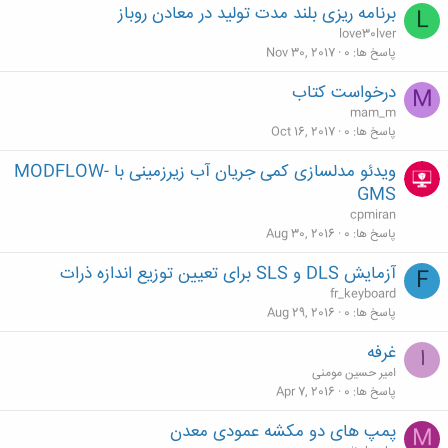
برنامه ریزی بلند مدت تولید در معادن روباز
L
love30lver
پاسخ ها
0
Nov 30, 2017
درخواست کتاب
M
mam_m
پاسخ ها
0
Oct 16, 2017
ویدئو مدلسازی کمی جریان آب زیرزمینی با MODFLOW-
GMS
cpmiran
پاسخ ها
0
Aug 30, 2016
آزمایش DLS و SLS برای تعیین توزیع اندازه ذرات
F
fr_keyboard
پاسخ ها
0
Aug 29, 2016
غرفه
ا
امیر حسین مومنی
پاسخ ها
0
Apr 7, 2016
پمپ های دو مکشه عمودی معدن
M