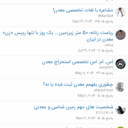
مشاعره با لغات تخصصی معدن!
#MaHDi#
پاسخ ها
125
Sep 22, 2014
ریاست زنانه؛ 50 متر زیرزمین... یک روز با تنها رییس «زن»
معدن در ایران
vinca
پاسخ ها
7
Jul 31, 2014
اس. ام. اس تخصصی استخراج معدن
mmt1361
پاسخ ها
29
May 11, 2014
چطوری بفهمم معدن ثبت شده یا نه؟
abbas67set
پاسخ ها
5
May 1, 2014
شخصیت های مهم زمین شناسی و معدنی
P O U R I A
پاسخ ها
5
Nov 21, 2013