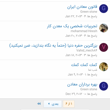
قانون معادن ايران
G
Green stone
پاسخ ها
4
Jan 22, 2013
تجربیات شخصی یک معدن کار
mohammad Hiresh
پاسخ ها
4
Jan 20, 2013
بزرگترین حفره دنیا (حتماً یه نگاه بندازید، ضرر نمیکنید)
V
Vahid_mech84
پاسخ ها
3
Jan 18, 2013
كمك كمك كمك
شب نما
پاسخ ها
1
Jan 9, 2013
بهره برداران معادن
G
Green stone
پاسخ ها
0
Dec 29, 2012
آخر
1 از 6
بعدی