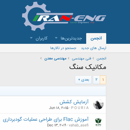
انجمن
جدیدترین‌ها
کاربران
ارسال های جدید
جستجو در تالارها
انجمن
فنی مهندسی
مهندسی معدن
مکانیک سنگ
1
2
بعدی
آزمایش کشش
Jun 18, 2015
P O U R I A
آموزش Flac برای طراحی عملیات گودبرداری
Dec 13, 2019
vahab_asefi