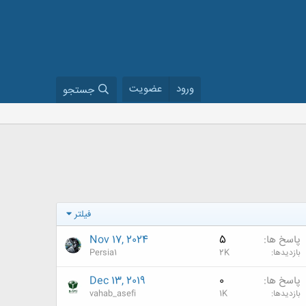
ورود
عضویت
جستجو
فیلتر
پاسخ ها
5
Nov 17, 2024
بازدیدها
2K
Persia1
پاسخ ها
0
Dec 13, 2019
بازدیدها
1K
vahab_asefi