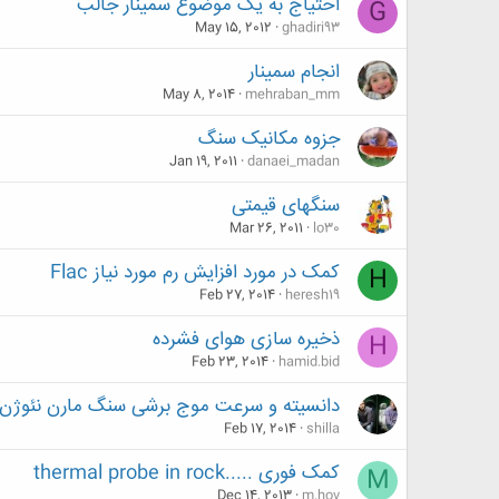
احتیاج به یک موضوع سمینار جالب
G
May 15, 2012
ghadiri93
انجام سمینار
May 8, 2014
mehraban_mm
جزوه مکانیک سنگ
Jan 19, 2011
danaei_madan
سنگهای قیمتی
Mar 26, 2011
lo30
کمک در مورد افزایش رم مورد نیاز Flac
H
Feb 27, 2014
heresh19
ذخیره سازی هوای فشرده
H
Feb 23, 2014
hamid.bid
دانسیته و سرعت موج برشی سنگ مارن نئوژن
Feb 17, 2014
shilla
کمک فوری .....thermal probe in rock
M
Dec 14, 2013
m.hov