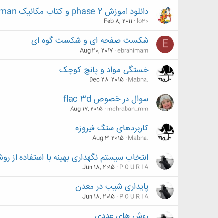
دانلود اموزش phase 2 و کتاب مکانیک goodman
Feb 8, 2011
lo30
شکست صفحه ای و شکست گوه ای
E
Aug 20, 2017
ebrahimam
خستگی مواد و پانچ کوچک
Dec 28, 2015
Mabna.
سوال در خصوص flac 3d
Aug 17, 2015
mehraban_mm
کاربردهای سنگ فیروزه
Aug 3, 2015
Mabna.
انتخاب سیستم نگهداری بهینه با استفاده از روش HP
Jun 18, 2015
P O U R I A
پایداری شیب در معدن
Jun 18, 2015
P O U R I A
روش های عددی