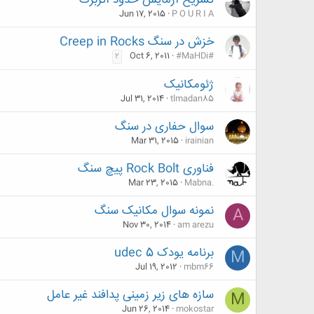
تشریح آزمایش حدود آتربرگ
Jun 17, 2015
P O U R I A
خزش در سنگ Creep in Rocks
Oct 6, 2011
#MaHDi#
2
ژئومکانیک
Jul 31, 2014
tlmadan85
سوال حفاری در سنگ
Mar 31, 2015
irainian
فناوری Rock Bolt پیچ سنگ
Mar 23, 2015
Mabna.
نمونه سوال مکانیک سنگ
A
Nov 30, 2014
am arezu
برنامه یودک 5 udec
M
Jul 19, 2012
mbm66
سازه های زیر زمینی پدافند غیر عامل
M
Jun 26, 2014
mokostar