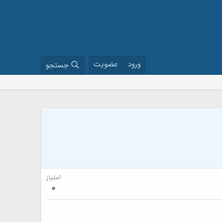
ورود
عضویت
جستجو
امتیاز
0