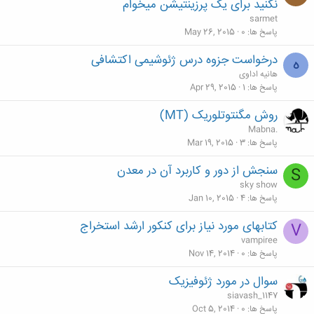
نکنید برای یک پرزینتیشن میخوام
sarmet
پاسخ ها
0
May 26, 2015
درخواست جزوه درس ژئوشیمی اکتشافی
ه
هانیه اداوی
پاسخ ها
1
Apr 29, 2015
روش مگنتوتلوریک (MT)
Mabna.
پاسخ ها
3
Mar 19, 2015
سنجش از دور و کاربرد آن در معدن
S
sky show
پاسخ ها
4
Jan 10, 2015
کتابهای مورد نیاز برای کنکور ارشد استخراج
V
vampiree
پاسخ ها
0
Nov 14, 2014
سوال در مورد ژئوفیزیک
siavash_1147
پاسخ ها
0
Oct 5, 2014