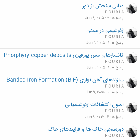
مبانی سنجش از دور
P O U R I A
پاسخ ها
5
Jun 9, 2015
ژئوشیمی در معدن
P O U R I A
پاسخ ها
1
Jun 9, 2015
کانسارهاى مس پورفیرى Phorphyry copper deposits
P O U R I A
پاسخ ها
1
Jun 9, 2015
سازندهاى آهن نوارى (Banded Iron Formation (BIF
P O U R I A
پاسخ ها
0
Jun 9, 2015
اصول اکتشافات ژئوشیمیایی
P O U R I A
پاسخ ها
2
Jun 9, 2015
دورسنجی خاک ها و فرایندهای خاک
P O U R I A