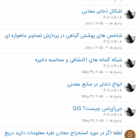
اشکال ذخایر معدنی
P O U R I A
پاسخ ها
0
Jun 1, 2015
شاخص های پوشش گیاهی در پردازش تصاویر ماهواره ای
P O U R I A
پاسخ ها
6
Jun 1, 2015
شبکه گمانه های اکتشافی و محاسبه ذخیره
P O U R I A
پاسخ ها
0
May 31, 2015
انواع ذخایر در منابع معدنی
P O U R I A
پاسخ ها
0
May 31, 2015
جی‌آی‌اس چیست؟ GIS
P O U R I A
پاسخ ها
1
May 31, 2015
لطفا اگر در مورد استخراج معادن نقره معلومات دارید دریغ
S