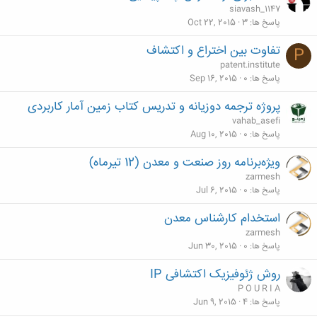
siavash_1147
پاسخ ها
3
Oct 22, 2015
تفاوت بین اختراع و اکتشاف
P
patent.institute
پاسخ ها
0
Sep 16, 2015
پروژه ترجمه دوزیانه و تدریس کتاب زمین آمار کاربردی
vahab_asefi
پاسخ ها
0
Aug 10, 2015
ویژه‌برنامه روز صنعت و معدن (12 تیرماه)
zarmesh
پاسخ ها
0
Jul 6, 2015
استخدام کارشناس معدن
zarmesh
پاسخ ها
0
Jun 30, 2015
روش ژئوفیزیک اکتشافی IP
P O U R I A
پاسخ ها
4
Jun 9, 2015