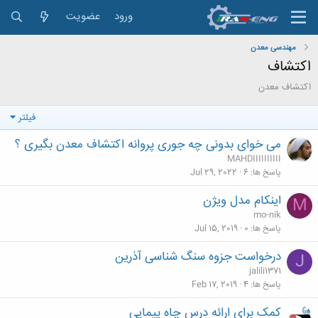
ورود
عضویت
مهندسی معدن
اکتشاف
اکتشاف معدن
فیلتر
می خوای بدونی چه جوری پروانه اکتشاف معدن بگیری ؟
MAHDIIIIIIIIII
پاسخ ها
6
Jul 29, 2022
اینکام مدل ویژن
M
mo-nik
پاسخ ها
0
Jul 15, 2019
درخواست جزوه سنگ شناسی آذرین
J
jalili1371
پاسخ ها
4
Feb 17, 2019
کمک برای ارائه درس چاه پیمایی