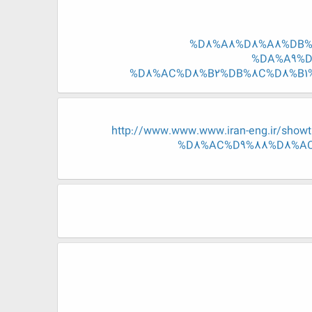
%D8%A8%D8%A8%DB%8
%DA%A9%D
%D8%AC%D8%B2%DB%8C%D8%B1%D
http://www.www.www.iran-eng.ir/
%D8%AC%D9%88%D8%AC