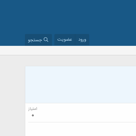
ورود
عضویت
جستجو
امتیاز
0