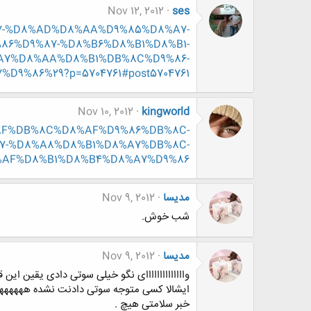
Nov 12, 2012
ses
413797-%D8%AD%D8%AA%D9%85%D8%A7-
6%D9%87-%D8%B6%D8%B1%D8%B1-
A7%D8%AA%D8%B1%DB%8C%D9%86-
%86%29?p=5704761#post5704761
Nov 10, 2012
kingworld
D8%AF%DB%8C%D8%AF%D9%86%DB%8C-
7-%D8%A8%D8%B1%D8%A7%DB%8C-
AF%D8%B1%D8%B4%D8%A7%D9%86
مدیسا
Nov 9, 2012
شب خوش.
مدیسا
Nov 9, 2012
واااااااااااااای نگو خیلی سوتی دادی یقین این
ایشالا کسی متوجه سوتی دادنت نشده هههههه
خبر سلامتی هیچ .