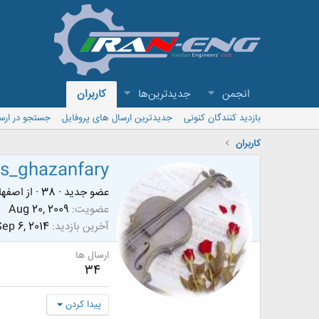
انجمن
جدیدترین‌ها
کاربران
بازدید کنندگان کنونی
جدیدترین ارسال های پروفایل
جستجو در ارس
کاربران
s_ghazanfary
عضو جدید
·
38
·
از
اصفها
عضویت
Aug 20, 2009
آخرین بازدید
ep 6, 2014
ارسال ها
34
پیدا کردن