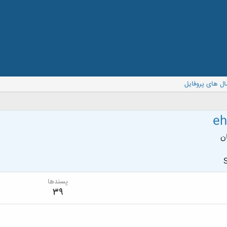
ال های پروفایل
eh
ن
S
پسندها
39