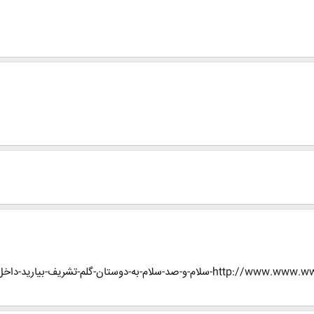
http://www.www.www.iran-eng.ir/showthread.php/418863-سلام-و-صد-سلام-به-دوستان