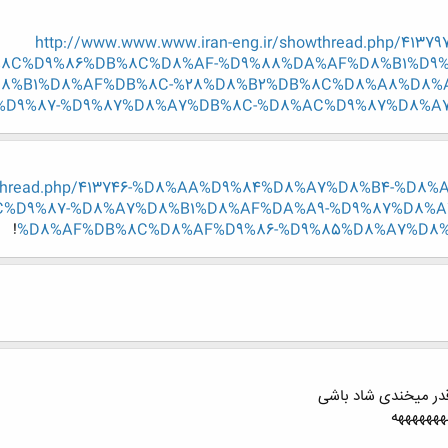
http://www.www.www.iran-eng.ir/showthread.php/
C%D9%86%DB%8C%D8%AF-%D9%88%DA%AF%D8%B1%D9%8
8%B1%D8%AF%DB%8C-%28%D8%B2%DB%8C%D8%A8%D8%
9%87-%D9%87%D8%A7%DB%8C-%D8%AC%D9%87%D8%A7%D9
showthread.php/413746-%D8%AA%D9%84%D8%A7%D8%B4-%
%D9%87-%D8%A7%D8%B1%D8%AF%DA%A9-%D9%87%D8%A
!
%D8%AF%DB%8C%D8%AF%D9%86-%D9%85%D8%A7%D8%
 قدر میخندی شاد باشی
هههههههه