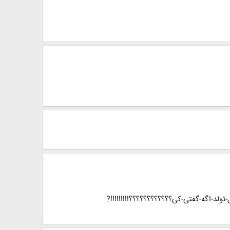
-گلم-تشریف-بیارید-داخل-تولد-اگه-گفتی-کی؟؟؟؟؟؟؟؟؟؟؟؟!!!!!!!!!?