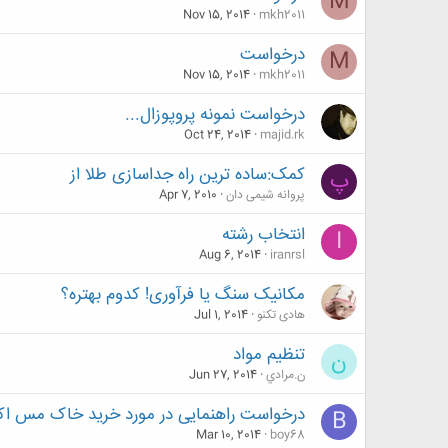
M
Nov 15, 2014
mkh2011
درخواست
M
Nov 15, 2014
mkh2011
درخواست نمونه پروپوزال...
Oct 24, 2014
majid.rk
کمک:ساده ترین راه جداسازی طلا از
پ
پروانه شیمی دان
Apr 7, 2010
انتخاب رشته
I
Aug 6, 2014
iranrsl
مکانیک سنگ یا فرآوری! کدوم بهتره؟
هادی تکنو
Jul 1, 2014
تنظيم مواد
ن
ن.مرادي
Jun 27, 2014
درخواست راهنمایی در مورد خرید خاک مس ا
B
Mar 10, 2014
boy68