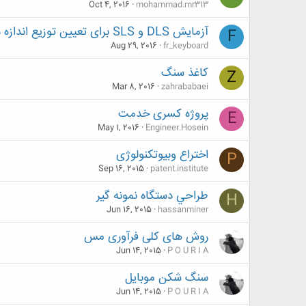
Oct 4, 2016
mohammad.mr313
آزمایش DLS و SLS برای تعیین توزیع اندازه ذرات
F
Aug 29, 2016
fr_keyboard
کاغذ سنگ
Z
Mar 8, 2016
zahrababaei
پروژه کسری خدمت
E
May 1, 2016
Engineer.Hosein
اختراع وبیوتکنولوژی
P
Sep 16, 2015
patent.institute
طراحي دستگاه نمونه گير
H
Jun 16, 2015
hassanminer
روش های کلی فرآوری مس
Jun 14, 2015
P O U R I A
سنگ شکن موبایل
Jun 14, 2015
P O U R I A