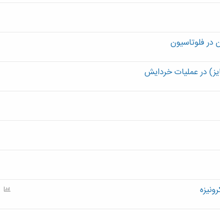
ن در فلوتاسيون
یز) در عملیات خردایش
ونیزه
P
o
l