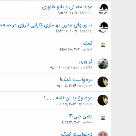
مواد معدنی و نانو فناوری
Apr 18, 2015
Mabna.
فناوریهای مدرن بهسازی کارایی انرژی در صنع
Mar 27, 2015
Mabna.
كمك
شفتالو
Nov 28, 2011
فراوری
Apr 26, 2013
mohsen718
درخواست کمک!
Apr 18, 2014
majid.rk
موضوع پایان نامه.......!
Jul 25, 2014
majid.rk
يعني چي؟!!
شفتالو
Oct 12, 2011
درخواست کمک