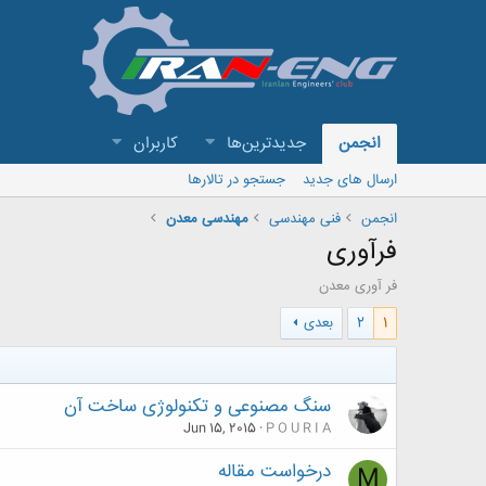
انجمن
جدیدترین‌ها
کاربران
ارسال های جدید
جستجو در تالارها
انجمن
فنی مهندسی
مهندسی معدن
فرآوری
فر آوری معدن
1
2
بعدی
سنگ مصنوعی و تکنولوژی ساخت آن
Jun 15, 2015
P O U R I A
درخواست مقاله
M