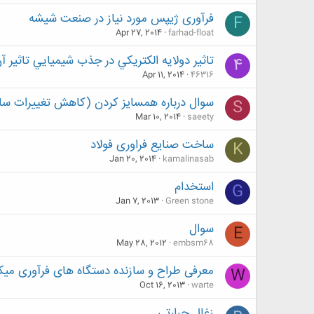
فرآوری ژیپس مورد نیاز در صنعت شیشه
F
Apr 27, 2014
farhad-float
تاثير دولايه الكتريكي در جذب شيميايي تاثير آ
4
Apr 11, 2014
46316
سوال درباره همسایز کردن (کاهش تغییرات سا
S
Mar 10, 2014
saeety
ساخت صنایع فراوری فولاد
K
Jan 20, 2014
kamalinasab
استخدام
G
Jan 7, 2013
Green stone
سوال
E
May 28, 2012
embsm68
معرفی طراح و سازنده دستگاه های فرآوری میکر
W
Oct 16, 2013
warte
زغال حرارتی