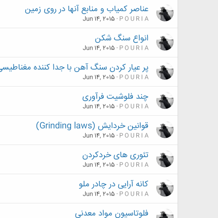
عناصر کمیاب و منابع آنها در روی زمین
Jun 14, 2015
P O U R I A
انواع سنگ شکن
Jun 14, 2015
P O U R I A
پر عیار کردن سنگ آهن با جدا کننده مغناطیسی
Jun 14, 2015
P O U R I A
چند فلوشیت فرآوری
Jun 14, 2015
P O U R I A
قوانین خردایش (Grinding laws)
Jun 14, 2015
P O U R I A
تئوری های خردکردن
Jun 14, 2015
P O U R I A
کانه آرایی در چادر ملو
Jun 14, 2015
P O U R I A
فلوتاسیون مواد معدنی