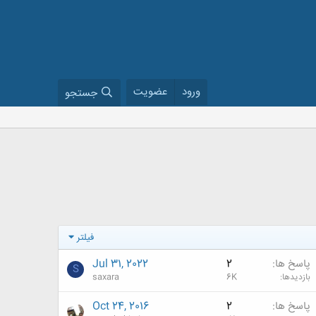
ورود
عضویت
جستجو
فیلتر
پاسخ ها
2
Jul 31, 2022
S
بازدیدها
6K
saxara
پاسخ ها
2
Oct 24, 2016