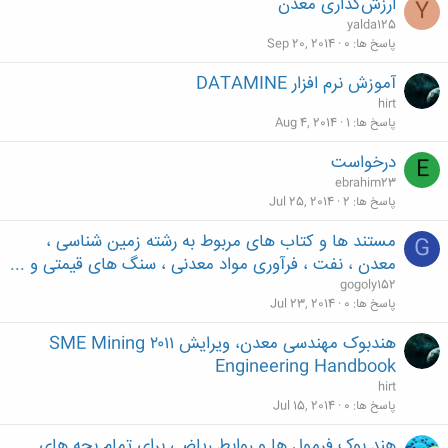
ارزش‌گذاری معدن
Y
yalda125
پاسخ ها
0
Sep 20, 2014
آموزش نرم افزار DATAMINE
hirt
پاسخ ها
1
Aug 4, 2014
درخواست
E
ebrahim23
پاسخ ها
2
Jul 25, 2014
مستند ها و کتاب های مربوط به رشته زمین شناسی ،
G
معدن ، نفت ، فرآوری مواد معدنی ، سنگ های قیمتی و ...
gogoly152
پاسخ ها
0
Jul 23, 2014
هندبوک مهندسی معدن، ویرایش ۲۰۱۱ SME Mining
Engineering Handbook
hirt
پاسخ ها
0
Jul 15, 2014
هند بوک فرمول ها و روابط ریاضی برای تمام بچه های