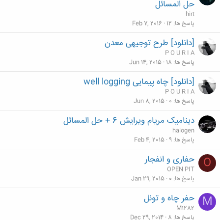
حل المسائل
hirt
پاسخ ها
12
Feb 7, 2016
[دانلود] طرح توجیهی معدن
P O U R I A
پاسخ ها
18
Jun 14, 2015
[دانلود] چاه پیمایی well logging
P O U R I A
پاسخ ها
0
Jun 8, 2015
دینامیک مریام ویرایش 6 + حل المسائل
halogen
پاسخ ها
9
Feb 4, 2015
حفاری و انفجار
O
OPEN PIT
پاسخ ها
0
Jan 29, 2015
حفر چاه و تونل
M
M1282
پاسخ ها
8
Dec 29, 2014