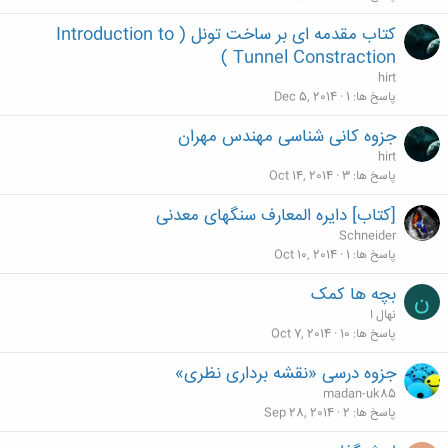
کتاب مقدمه ای بر ساخت تونل ( Introduction to
Tunnel Constraction )
hirt
پاسخ ها
1
Dec 5, 2014
جزوه کانی شناسی مهندس مهران
hirt
پاسخ ها
3
Oct 14, 2014
[کتاب] دایره المعارف سنگهای معدنی
Schneider
پاسخ ها
1
Oct 10, 2014
بچه ها کمک
ن
نهال ا
پاسخ ها
10
Oct 7, 2014
جزوه درسی «نقشه ‏برداری نظری»
madan-uk85
پاسخ ها
2
Sep 28, 2014