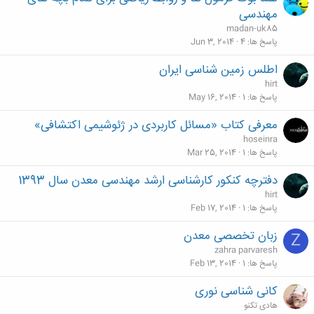
مهندسی
madan-uk85
پاسخ ها
4
Jun 3, 2014
اطلس زمین شناسی ایران
hirt
پاسخ ها
1
May 16, 2014
معرفی کتاب «مسائل کاربردی در ژئوشیمی اکتشافی»
hoseinra
پاسخ ها
1
Mar 25, 2014
دفترچه کنکور کارشناسی ارشد مهندسی معدن سال 1393
hirt
پاسخ ها
1
Feb 17, 2014
زبان تخصصی معدن
Z
zahra parvaresh
پاسخ ها
1
Feb 13, 2014
کانی شناسی نوری
هادی تکنو