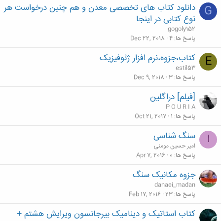
دانلود کتاب های تخصصی معدن و هم چنین درخواست هر
G
نوع کتابی در اینجا
gogoly152
پاسخ ها
4
Dec 22, 2018
کتاب،جزوه،نرم افزار ژئوفیزیک
E
estil53
پاسخ ها
3
Dec 9, 2018
[فیلم] دراگلین
P O U R I A
پاسخ ها
1
Oct 21, 2017
سنگ شناسی
ا
امیر حسین مومنی
پاسخ ها
0
Apr 7, 2016
جزوه مکانیک سنگ
danaei_madan
پاسخ ها
23
Feb 17, 2016
کتاب استاتیک و دینامیک بیرجانسون ویرایش هشتم +