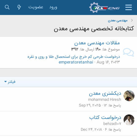
ورود
عضویت
مهندسی معدن
کتابخانه تخصصی مهندسی معدن
مقالات مهندسی معدن
موضوع ها
190
ارسال ها
392
درخواست طرحی کم خرج برای استحصال طلا و روی و نقره
emperatoretanhai
Aug 16, 2023
فیلتر
دیکشنری معدن
mohammad Hiresh
پاسخ ها
12
Sep 29, 2025
درخواست کتاب
behzad107
پاسخ ها
6
Dec 24, 2018