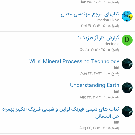
پاسخ ها
2
Jan 25, 2014
کتابهای مرجع مهندسی معدن
madan-uk85
پاسخ ها
5
Oct 19, 2013
گزارش کار آز فیزیک 2
D
denidelo
پاسخ ها
75
Oct 11, 2013
Wills' Mineral Processing Technology
hirt
پاسخ ها
1
Aug 22, 2013
Understanding Earth
hirt
پاسخ ها
2
Aug 22, 2013
کتاب های شیمی فیزیک لواین و شیمی فیزیک اتکینز بهمراه
حل المسائل
hirt
پاسخ ها
3
Aug 22, 2013