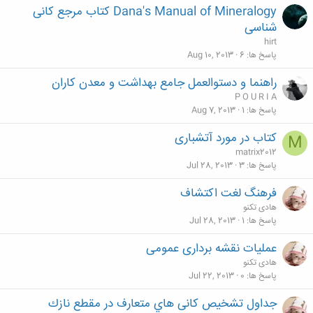
Dana's Manual of Mineralogy کتاب مرجع کانی
شناسی
hirt
پاسخ ها
6
Aug 10, 2013
راهنما و دستوالعمل جامع بهداشت و معدن کاران
P O U R I A
پاسخ ها
1
Aug 7, 2013
کتاب در مورد آتشباری
M
matrix2012
پاسخ ها
3
Jul 28, 2013
فرهنگ لغت اکتشاف
هادی تکنو
پاسخ ها
1
Jul 28, 2013
عمليات نقشه بردارى عمومى
هادی تکنو
پاسخ ها
0
Jul 22, 2013
جداول تشخیص کانی هاي متعارف در مقطع نازك