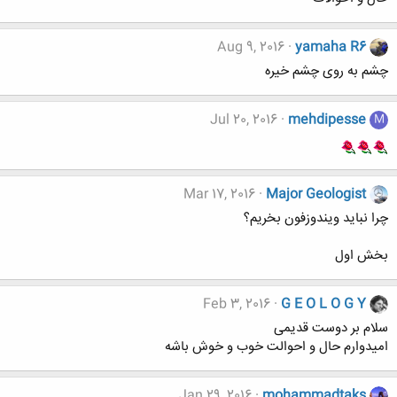
Aug 9, 2016
yamaha R6
چشم به روی چشم خیره
Jul 20, 2016
mehdipesse
M
Mar 17, 2016
Major Geologist
چرا نباید ویندوزفون بخریم؟
بخش اول
Feb 3, 2016
G E O L O G Y
سلام بر دوست قدیمی
امیدوارم حال و احوالت خوب و خوش باشه
Jan 29, 2016
mohammadtaks