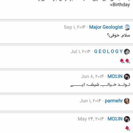
Birthday»
Sep 1, 2014
Major Geologist
سلام. خوفی؟
Jul 1, 2014
G E O L O G Y
Jun 8, 2014
MOΣIN
تـولــد خـیالـــِـ شیشـہ ایـــــے
Jun 1, 2014
parmehr
May 24, 2014
MOΣIN