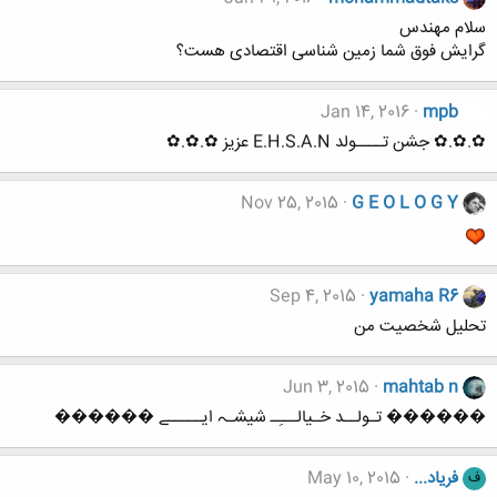
سلام مهندس
گرایش فوق شما زمین شناسی اقتصادی هست؟
Jan 14, 2016
mpb
✿.✿.✿ جشن تــــولد E.H.S.A.N عزیز ✿.✿.✿
Nov 25, 2015
G E O L O G Y
Sep 4, 2015
yamaha R6
تحلیل شخصیت من
Jun 3, 2015
mahtab n
������ تـولــد خـیالـــِـ شیشـہ ایـــــے ������
فریاد...
May 10, 2015
ف