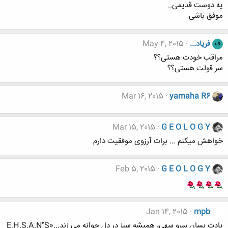
یه دوست قدیمی..
موفق باشی
فریاد...
May 4, 2015
ف
مراقب خودت هستی؟؟
سر قولت هستی؟؟
Mar 16, 2015
yamaha R6
Mar 15, 2015
G E O L O G Y
خواهش میکنم ... برات آرزوی موفقیت دارم
Feb 5, 2015
G E O L O G Y
Jan 14, 2015
mpb
یادت بسان سرو سهی، همیشه سبز در دل جوانه می زند...«E.H.S.A.Nُُُ S