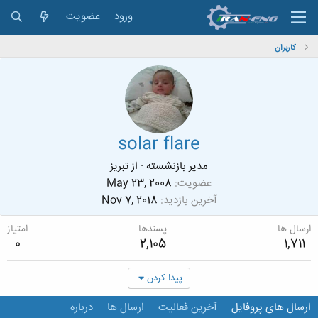
ورود
عضویت
کاربران
solar flare
مدیر بازنشسته
·
از
تبریز
عضویت
May 23, 2008
آخرین بازدید
Nov 7, 2018
ارسال ها
پسندها
امتیاز
0
2,105
1,711
پیدا کردن
ارسال های پروفایل
آخرین فعالیت
ارسال ها
درباره