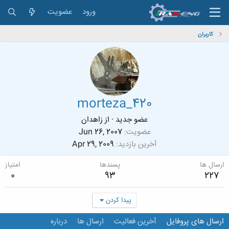
ورود
عضویت
کاربران
morteza_420
عضو جدید
·
از
زاهدان
عضویت
Jun 26, 2007
آخرین بازدید
Apr 29, 2009
ارسال ها
پسندها
امتیاز
0
93
227
پیدا کردن
ارسال های پروفایل
آخرین فعالیت
ارسال ها
درباره