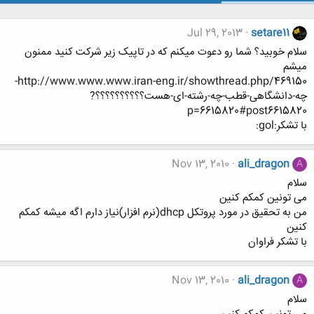
Jul 29, 2013
setare11
سلام خوبید؟ شما رو دعوت میکنم که در تاپیک زیر شرکت کنید ممنون
میشم
http://www.www.www.iran-eng.ir/showthread.php/469150-
چه-دانشگاهی-قطب-چه-رشته-ای-هست؟؟؟؟؟؟؟؟؟؟?
p=6615820#post6615820
با تشکر:gol:
Nov 13, 2010
ali_dragon
A
سلام
می تونین کمکم کنین
من به تحقیق در مورد پروتکل dhcp(نرم افزار)نیاز دارم اگه میشه کمکم
کنین
با تشکر فراوان
Nov 13, 2010
ali_dragon
A
سلام