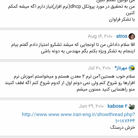
می تونین کمکم کنین
من به تحقیق در مورد پروتکل dhcp(نرم افزار)نیاز دارم اگه میشه کمکم
کنین
با تشکر فراوان
Aug 16, 2010
atros
اقا سلام داداش من تا اونجایی که میشد تشکرو امتیاز دادم گفتم بیام
اینجام یه تشکر ویژه بکنم بگم مهندس یه دونه باشی
مهرناز*
Jul 20, 2010
سلام خوب هستین؟من ترم 2 معدن هستم و میخواستم اموزش نرم
افزارها رو شروع کنم ولی نمی دونم اول از کدوم شروع کنم اگه لطف کنیند
منو راهنمایی کنید ممنون میشم.
Jun 29, 2010
kabose 2
http://www.www.www.iran-eng.ir/showthread.php?
t=187664
خزش درسنگ