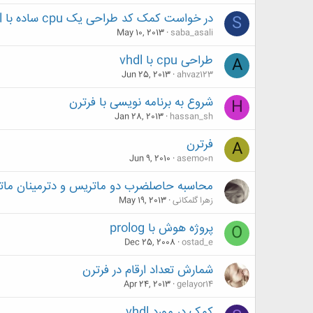
در خواست کمک کد طراحی یک cpu ساده با vhdl یا verilog
S
May 10, 2013
saba_asali
طراحی cpu با vhdl
A
Jun 25, 2013
ahvaz123
شروع به برنامه نویسی با فرترن
H
Jan 28, 2013
hassan_sh
فرترن
A
Jun 9, 2010
asemo0n
محاسبه حاصلضرب دو ماتریس و دترمینان ما
زهرا گلمکانی
May 19, 2013
پروژه هوش با prolog
O
Dec 25, 2008
ostad_e
شمارش تعداد ارقام در فرترن
Apr 24, 2013
gelayor14
کمک در مورد vhdl