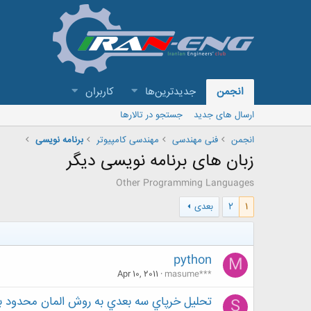
انجمن
جدیدترین‌ها
کاربران
ارسال های جدید
جستجو در تالارها
انجمن
فنی مهندسی
مهندسی کامپیوتر
برنامه نویسی
زبان های برنامه نویسی دیگر
Other Programming Languages
1
2
بعدی
python
M
Apr 10, 2011
masume***
تحليل خرپاي سه بعدي به روش المان محدود 
S