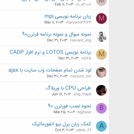
M
Feb 8, 2014
m_a2008
زبان برنامه نویسی mpi
M
Mar 11, 2013
maryam136163
نمونه سوال و نمونه برنامه فرترن90
Dec 31, 2013
Harvard_eng
برنامه نویسی LOTOS و نرم افزار CADP
M
Dec 31, 2013
mj125
لود شدن تمام صفحات وب سایت با ajax
Dec 30, 2013
maryam_mir
طراحی CPU با وریلاگ
Jun 16, 2012
eng_majid
نحوه نصب فورترن 90
B
Mar 25, 2009
bigharar
کمک زبان پرل بیو انفورماتیک
A
Oct 3, 2013
adele_69