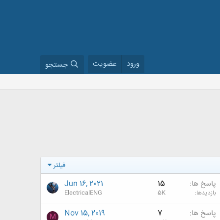
ورود
عضویت
جستجو
فیلتر
پاسخ ها
15
Jun 16, 2021
بازدیدها
5K
ElectricalENG
پاسخ ها
7
Nov 15, 2019
M