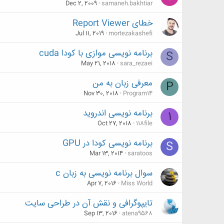
Dec 2, 2009
samaneh.bakhtiar
خطای Report Viewer
Jul 11, 2019
mortezakashefi
برنامه نویسی موازی با کودا cuda
S
May 21, 2018
sara_rezaei
معرفی زبان به من
P
Nov 30, 2018
Program14
برنامه نویسی اندروید
1
Oct 27, 2018
118file
برنامه نویسی کودا در GPU
S
Mar 13, 2014
saratoos
سوال برنامه نویسی به زبان c
Apr 7, 2016
Miss World
تایپوگرافی و نقش آن در طراحی سایت
Sep 13, 2016
atena9568