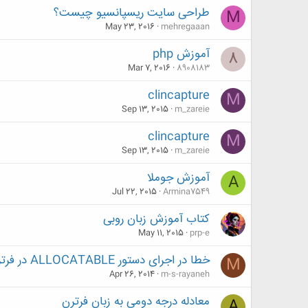
طراحی سایت ریسپانسیو چیست؟
M
May 23, 2016
mehregaaan
آموزش php
8
Mar 7, 2016
8908183
clincapture
M
Sep 13, 2015
m_zareie
clincapture
M
Sep 13, 2015
m_zareie
آموزش جوملا
A
Jul 22, 2015
Armina7549
کتاب آموزش زبان روبی
May 11, 2015
prp-e
خطا در اجرای دستور ALLOCATABLE در فرترن
M
Apr 26, 2014
m-s-rayaneh
معادله درجه دومی به زبان فرترن
A