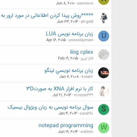
Jun 8, 2010
asemo0n
*****روش پیدا کردن اطلاعاتی در مورد ارور به
Jun 23, 2014
ali-gold
زبان برنامه نویس LUA
U
Apr 16, 2015
unixsolaymani
ilog cplex
الناز تبریز
Feb 19, 2015
زبان برنامه نويسي لينگو
Jan 7, 2008
kolak2
کار با نرم افزار XNA به صورت3D
Jul 21, 2014
m.reza1369
سوال برنامه نویسی به زبان ویژوال بیسیک
S
Jan 4, 2014
sarah90
notepad programming
W
Jun 19, 2014
wafeen