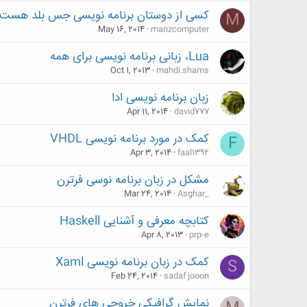
کسی از دوستان برنامه نویسی جس بلد هست 
M
May 16, 2014
manzcomputer
Lua، زبانی برنامه نویسی برای همه
Oct 1, 2013
mahdi.shams
زبان برنامه نویسی ادا
Apr 11, 2014
david777
کمک در مورد برنامه نویسی VHDL
F
Apr 3, 2014
faal1392
مشکل در زبان برنامه نوسی فرترن
Mar 24, 2014
Asghar_
کتابچه معرفی و آشنایی Haskell
Apr 8, 2013
prp-e
کمک در زبان برنامه نویسی Xaml
S
Feb 24, 2014
sadaf jooon
نمایش گرافیکی خروجی های فرترن