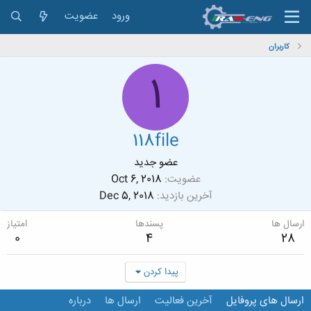
ورود
عضویت
کاربران
1
118file
عضو جدید
عضویت
Oct 6, 2018
آخرین بازدید
Dec 5, 2018
ارسال ها
پسندها
امتیاز
0
4
28
پیدا کردن
ارسال های پروفایل
آخرین فعالیت
ارسال ها
درباره