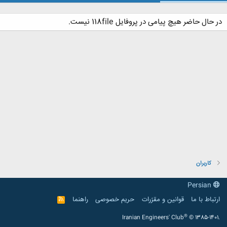
در حال حاضر هیچ پیامی در پروفایل 118file نیست.
کاربران
Persian
ارتباط با ما
قوانین و مقرّرات
حریم خصوصی
راهنما
R
S
S
®
Iranian Engineers' Club
© 1385-1401.