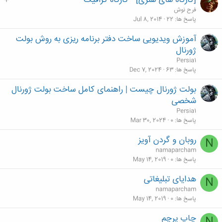
[کارگاه های هنری] - کارگاه گرافیک
ه
فرح نوش
م
پاسخ ها
22
Jul 8, 2014
آموزش ویدیویی ساخت دفتر برنامه ریزی به روش بولت
ژورنال
Persia1
پاسخ ها
63
Dec 7, 2024
بولت ژورنال چیست | راهنمای کامل ساخت بولت ژورنال
شخصی
Persia1
پاسخ ها
0
Mar 30, 2024
روبان و گردن آویز
N
namaparcham
پاسخ ها
0
May 14, 2019
هدایای تبلیغاتی
N
namaparcham
پاسخ ها
0
May 14, 2019
چاپ پرچم