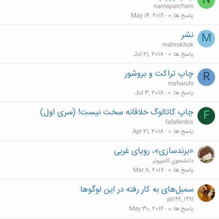
N
namaparcham
پاسخ ها
0
May 14, 2019
نشر
M
mahrokhok
پاسخ ها
0
Jul 21, 2018
چاپ تراکت و بروشور
R
rosharuhi
پاسخ ها
0
Jul 3, 2018
چاپ کاتالوگ خلاقانه سخت نیست! (سری اول)
F
fafaferdos
پاسخ ها
0
Apr 21, 2018
«برندسازی»، رویای غربی
دانشجوي كامپيوتر
پاسخ ها
0
Mar 8, 2017
سمبل‌های به کار رفته در این لوگوها
ali199_1991
پاسخ ها
0
May 30, 2016