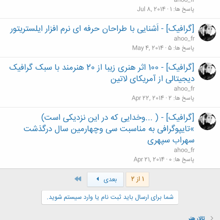
ahoo_fr
پاسخ ها
1
Jul 8, 2014
[گرافیک] - اَشنایی با طراحان حرفه ای نرم افزار ایلستریتور
ahoo_fr
پاسخ ها
5
May 4, 2014
[گرافیک] - 100 اثر هنری زیبا از 20 هنرمند با سبک گرافیک
دیجیتالی از آمریکای لاتین
ahoo_fr
پاسخ ها
2
Apr 22, 2014
[گرافیک] - ( ...وخدایی که در این نزدیکی است)
»تایپوگرافی به مناسبت سی وچهارمین سال درگذشت
سهراب سپهری
ahoo_fr
پاسخ ها
0
Apr 21, 2014
آخر
1 از 2
بعدی
شما برای ارسال باید ثبت نام یا وارد سیستم شوید.
تالار هنر