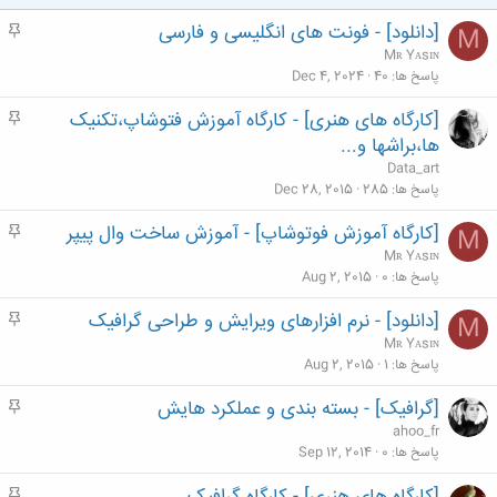
[دانلود] - فونت های انگلیسی و فارسی
م
M
ه
Mʀ Yᴀsɪɴ
م
پاسخ ها
40
Dec 4, 2024
[کارگاه های هنری] - کارگاه آموزش فتوشاپ،تکنیک
م
ه
ها،براشها و...
م
Data_art
پاسخ ها
285
Dec 28, 2015
[کارگاه آموزش فوتوشاپ] - آموزش ساخت وال پیپر
م
M
ه
Mʀ Yᴀsɪɴ
م
پاسخ ها
0
Aug 2, 2015
[دانلود] - نرم افزارهای ویرایش و طراحی گرافیک
م
M
ه
Mʀ Yᴀsɪɴ
م
پاسخ ها
1
Aug 2, 2015
[گرافیک] - بسته بندی و عملکرد هایش
م
ه
ahoo_fr
م
پاسخ ها
0
Sep 12, 2014
م