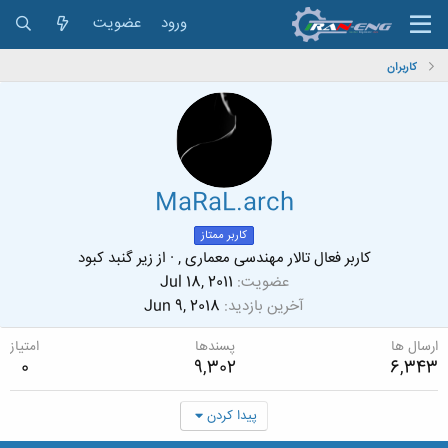
ورود
عضویت
کاربران
MaRaL.arch
کاربر ممتاز
کاربر فعال تالار مهندسی معماری ,
·
از
زیر گنبد کبود
عضویت
Jul 18, 2011
آخرین بازدید
Jun 9, 2018
ارسال ها
پسندها
امتیاز
0
9,302
6,343
پیدا کردن