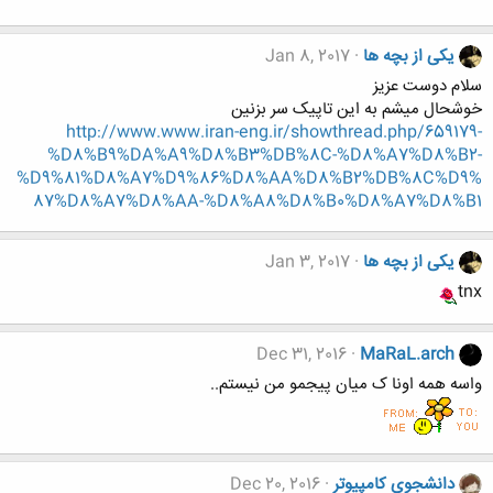
یکی از بچه ها
Jan 8, 2017
سلام دوست عزیز
خوشحال میشم به این تاپیک سر بزنین
http://www.www.iran-eng.ir/showthread.php/659179-
%D8%B9%DA%A9%D8%B3%DB%8C-%D8%A7%D8%B2-
%D9%81%D8%A7%D9%86%D8%AA%D8%B2%DB%8C%D9%
87%D8%A7%D8%AA-%D8%A8%D8%B0%D8%A7%D8%B1
یکی از بچه ها
Jan 3, 2017
tnx
Dec 31, 2016
MaRaL.arch
واسه همه اونا ک میان پیجمو من نیستم..
دانشجوي كامپيوتر
Dec 20, 2016