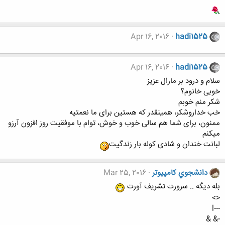
Apr 16, 2016
hadi1525
Apr 16, 2016
hadi1525
سلام و درود بر مارال عزیز
خوبی خانوم؟
شکر منم خوبم
خب خداروشکر، همینقدر که هستین برای ما نعمتیه
ممنون، برای شما هم سالی خوب و خوش، توام با موفقیت روز افزون آرزو
میکنم
لبانت خندان و شادی کوله بار زندگیت
دانشجوي كامپيوتر
Mar 25, 2016
بله دیگه .. سرورت تشریف آورت
<>
---l
-& &