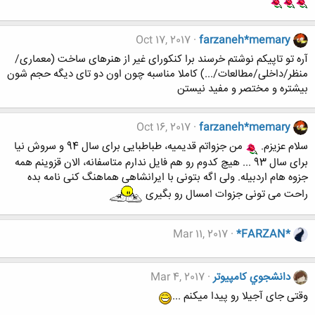
Oct 17, 2017
farzaneh*memary
آره تو تاپیکم نوشتم خرسند برا کنکورای غیر از هنرهای ساخت (معماری/
منظر/داخلی/مطالعات/...) کاملا مناسبه چون اون دو تای دیگه حجم شون
بیشتره و مختصر و مفید نیستن
Oct 16, 2017
farzaneh*memary
سلام عزیزم.
من جزواتم قدیمیه، طباطبایی برای سال 94 و سروش نیا
برای سال 93 ... هیچ کدوم رو هم فایل ندارم متاسفانه، الان قزوینم همه
جزوه هام اردبیله. ولی اگه بتونی با ایرانشاهی هماهنگ کنی نامه بده
راحت می تونی جزوات امسال رو بگیری
Mar 11, 2017
*FARZAN*
دانشجوي كامپيوتر
Mar 4, 2017
وقتی جای آجیلا رو پیدا میکنم ...