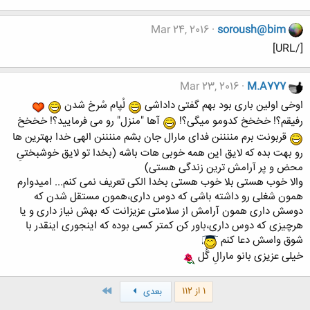
Mar 24, 2016
soroush@bim
[/URL]
Mar 23, 2016
M.A777
اوخی اولین باری بود بهم گفتی داداشی
لُپام سُرخ شدن
رفیقم؟! خخخخ کدومو میگی؟!
آها "منزل" رو می فرمایید؟! خخخخ
قربونت برم مننننن فدای مارال جان بشم مننننن الهی خدا بهترین ها
رو بهت بده که لایق این همه خوبی هات باشه (بخدا تو لایق خوشبختیِ
محض و پر آرامش ترین زندگی هستی)
والا خوب هستی بلا خوب هستی بخدا الکی تعریف نمی کنم... امیدوارم
همون شغلی رو داشته باشی که دوس داری،همون مستقل شدن که
دوسش داری همون آرامش از سلامتی عزیزانت که بهش نیاز داری و یا
هرچیزی که دوس داری،باور کن کمتر کسی بوده که اینجوری اینقدر با
شوق واسش دعا کنم
خیلی عزیزی بانو مارالِ گُل
آخر
1 از 112
بعدی