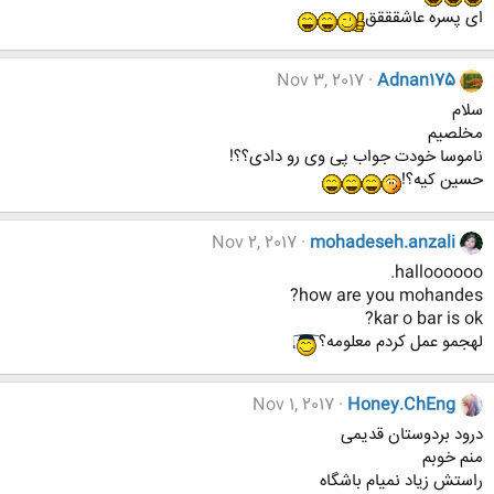
ای پسره عاشقققق
Nov 3, 2017
Adnan175
سلام
مخلصیم
ناموسا خودت جواب پی وی رو دادی؟؟!
حسین کیه؟!
Nov 2, 2017
mohadeseh.anzali
halloooooo.
how are you mohandes?
kar o bar is ok?
لهجمو عمل کردم معلومه؟
Nov 1, 2017
Honey.ChEng
درود بردوستان قدیمی
منم خوبم
راستش زیاد نمیام باشگاه