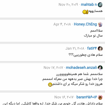
Nov 20, 2019
mahtab n
همسایههه
Apr 4, 2018
Honey.ChEng
سلاااممم
سال نو مبارک
Jan 21, 2018
fati24
سلام هادی چطورییی؟؟؟
Nov 17, 2017
mohadeseh.anzali
سلامممم .شما هم همینطوووووررر
چرا خدا بهش صبر بدههه من معرکه اممممم.
هرروز خدا رو شکر میگه بر ای داشتنم
Nov 16, 2017
baran256016
سلام داداش هادی گل. خوبم من شکر خدا. اره واقعا کاشکی. اما دیگه این