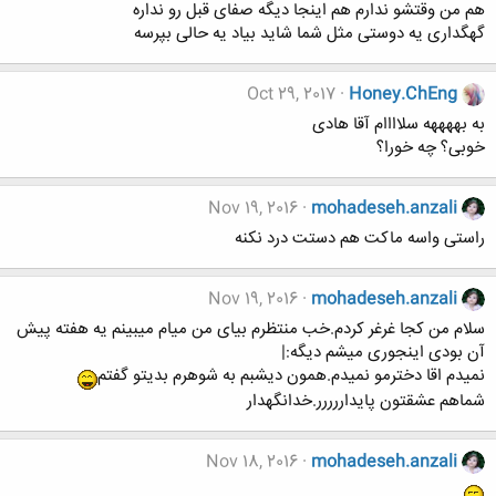
هم من وقتشو ندارم هم اینجا دیگه صفای قبل رو نداره
گهگداری یه دوستی مثل شما شاید بیاد یه حالی بپرسه
Oct 29, 2017
Honey.ChEng
به بههههه سلاااام آقا هادی
خوبی؟ چه خورا؟
Nov 19, 2016
mohadeseh.anzali
راستی واسه ماکت هم دستت درد نکنه
Nov 19, 2016
mohadeseh.anzali
سلام من کجا غرغر کردم.خب منتظرم بیای من میام میبینم یه هفته پیش
آن بودی اینجوری میشم دیگه:|
نمیدم اقا دخترمو نمیدم.همون دیشبم به شوهرم بدیتو گفتم
شماهم عشقتون پایداررررر.خدانگهدار
Nov 18, 2016
mohadeseh.anzali