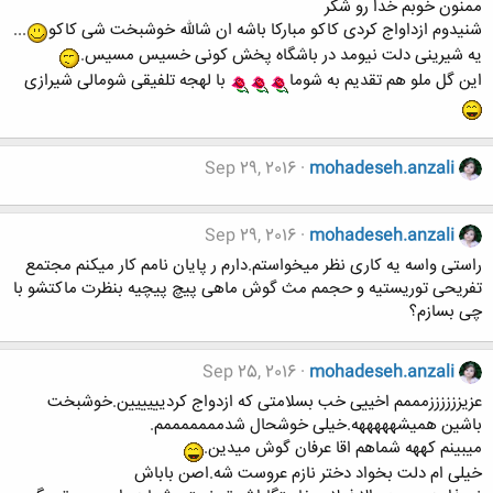
ممنون خوبم خدا رو شکر
شنیدوم ازداواج کردی کاکو مبارکا باشه ان شالله خوشبخت شی کاکو
...
یه شیرینی دلت نیومد در باشگاه پخش کونی خسیس مسیس.
این گل ملو هم تقدیم به شوما
با لهجه تلفیقی شومالی شیرازی
Sep 29, 2016
mohadeseh.anzali
Sep 29, 2016
mohadeseh.anzali
راستی واسه یه کاری نظر میخواستم.دارم ر پایان نامم کار میکنم مجتمع
تفریحی توریستیه و حجمم مث گوش ماهی پیچ پیچیه بنظرت ماکتشو با
چی بسازم؟
Sep 25, 2016
mohadeseh.anzali
عزیززززززمممم اخییی خب بسلامتی که ازدواج کردیییییین.خوشبخت
باشین همیشهههههه.خیلی خوشحال شدمممممممم.
میبینم کههه شماهم اقا عرفان گوش میدین.
خیلی ام دلت بخواد دختر نازم عروست شه.اصن باباش