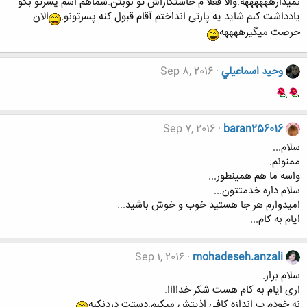
نمیذارههههههه.والا فعلا م خاستگاراش تو نوبتن.شماهم اسم پسرتو بگو
یادداشت کنم شاید یه پارتی انداختم آقام قبول کنه پسرتونو.
الان
حرصت میگیرههههه
وحيد اسماعيلي
Sep 8, 2016
Sep 7, 2016
baran256016
سلام...
ممنونم.
واسه ما هم همینطور...
سلام داره خدمتتون...
امیدوارم هر جا هستید خوب و خوش باشید...
ایام به کام...
Sep 1, 2016
mohadeseh.anzali
سلام برار.
اری ایام به کام هست شکر خداااا.
نه خودم ب اندازه کافی اذیتش میکنم.دستت دردنکنه