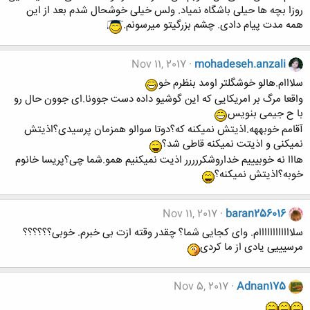
روزا بچه ها حیلی باشگاه نمیاد. ولس خیلی خوشحال شدم بعد از این
همه مدت پیام دادی. چشم بزرگیتو میرسونم.
Nov 11, 2017
mohadeseh.anzali
سلااام.هالو خوشگلتر اومد بنظرم خو
واقعا مرگ بر امریکایی که این گوشیو داده دست جوونا.ای جوون حال رو
با ح جیمی بنویس
آقامم خوبههه.اذیتش نمیکنه که؟دوتا سوالو همزمان پرسیدی؟اذیتش
نمیکنی و اذیتت نمیکنه قاطی شد؟
هااا نه خوبیییم خداروشکررررر اذیت نمیکنیم همو.شما چی؟پریسا خانوم
خوبه؟اذیتش نمیکنه؟
Nov 11, 2017
baran256016
سلاااااااااااام. وای کجایی شما؟ چقدر وقته ازت بی خبرم. خوبی؟؟؟؟؟؟
مرسیییی یادی از ما کردی
Nov 5, 2017
Adnan175