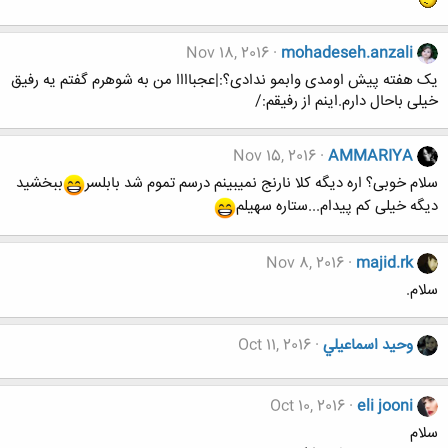
Nov 18, 2016
mohadeseh.anzali
یک هفته پیش اومدی وابمو ندادی؟:|عجباااا من به شوهرم گفتم یه رفیق
خیلی باحال دارم.اینم از رفیقم:/
Nov 15, 2016
AMMARIYA
سلام خوبی؟ اره دیگه کلا نارنج نمیبینم درسم تموم شد بابلسر
ببخشید
دیگه خیلی کم پیدام...ستاره سهیلم
Nov 8, 2016
majid.rk
سلام.
وحيد اسماعيلي
Oct 11, 2016
Oct 10, 2016
eli jooni
سلام