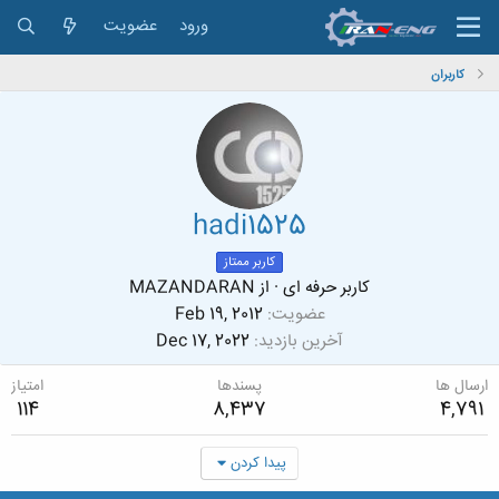
ورود
عضویت
کاربران
hadi1525
کاربر ممتاز
کاربر حرفه ای
·
از
MAZANDARAN
عضویت
Feb 19, 2012
آخرین بازدید
Dec 17, 2022
ارسال ها
پسندها
امتیاز
114
8,437
4,791
پیدا کردن