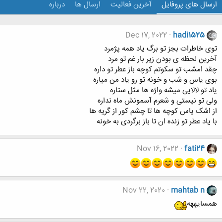
ارسال های پروفایل
آخرین فعالیت
ارسال ها
درباره
Dec 17, 2022
hadi1525
توی خاطرات بجز تو برگ یاد همه پژمرد
آخرین لحظه ی بودن زیر بار غم تو مرد
چقد امشب تو سکوتم کوچه باز عطر تو داره
بوی یاس و شب و خونه تو رو یاد من میاره
یاد تو لالایی میشه واژه ها مثل ستاره
ولی تو نیستی و شعرم آسمونش ماه نداره
از اشک یاس کوچه ها تا چشم کور از گریه ها
با یاد عطر تو زنده ان تا باز برگردی به خونه
Nov 16, 2022
fati24
Nov 22, 2020
mahtab n
همسایههه