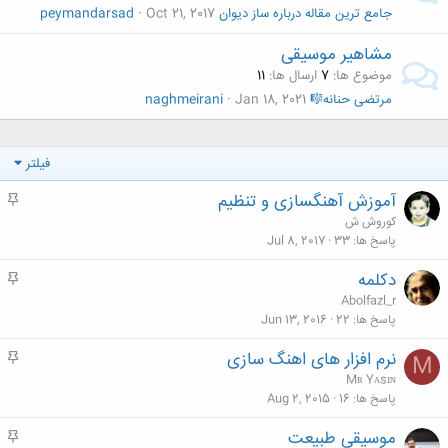
جامع ترین مقاله درباره ساز دیوان
Oct 21, 2017
peymandarsad
مشاهیر موسیقی
موضوع ها
7
ارسال ها
11
مرتضی حنانه🎼
Jan 18, 2021
naghmeirani
فیلتر
آموزش آهنگسازی و تنظیم
م
ه
کوروش ش
م
پاسخ ها
33
Jul 8, 2017
دکلمه
م
ه
Abolfazl_r
م
پاسخ ها
22
Jun 13, 2016
نرم افزار های اهنگ سازی
م
M
ه
Mʀ Yᴀsɪɴ
م
پاسخ ها
16
Aug 2, 2015
موسیقی طبیعت
م