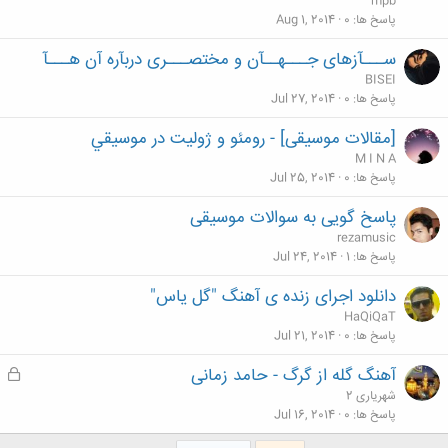
mpb
پاسخ ها
0
Aug 1, 2014
ســـآزهای جـــهــآن و مختصـــری دربآره آن هـــآ
BISEI
پاسخ ها
0
Jul 27, 2014
[مقالات موسیقی] - رومئو و ژوليت در موسيقي
M I N A
پاسخ ها
0
Jul 25, 2014
پاسخ گویی به سوالات موسیقی
rezamusic
پاسخ ها
1
Jul 24, 2014
دانلود اجرای زنده ی آهنگ "گل یاس"
HaQiQaT
پاسخ ها
0
Jul 21, 2014
آهنگ گله از گرگ - حامد زمانی
ق
ف
شهریاری 2
ل
پاسخ ها
0
Jul 16, 2014
ش