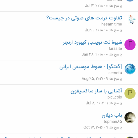
rosharuhi
پاسخ ها
0
Jul 3, 2018
تفاوت فرمت های صوتی در چیست؟
hesam.time
پاسخ ها
0
Jun 1, 2018
شیوۀ نت نویسی کیبورد ارنجر
F
farasite
پاسخ ها
0
Jan 28, 2018
[گفتگو] - هبوط موسیقی ایرانی
secret11
پاسخ ها
9
Aug 25, 2017
آشنایی با ساز ساکسیفون
P
pic_colo
پاسخ ها
1
Jul 8, 2017
باب دیلان
topman85
پاسخ ها
9
Oct 17, 2016