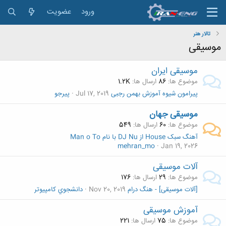
ورود
عضویت
تالار هنر
موسیقی
موسیقی ایران
موضوع ها
86
ارسال ها
1.2K
پیرامون شیوه آموزش بهمن رجبی
Jul 17, 2019
پیرجو
موسیقی جهان
موضوع ها
60
ارسال ها
549
آهنگ سبک House از DJ Nu با نام Man o To
mehran_mo
Jan 19, 2026
آلات موسیقی
موضوع ها
29
ارسال ها
176
[آلات موسیقی] - هنگ‌ درام
Nov 20, 2019
دانشجوي كامپيوتر
آموزش موسیقی
موضوع ها
75
ارسال ها
221