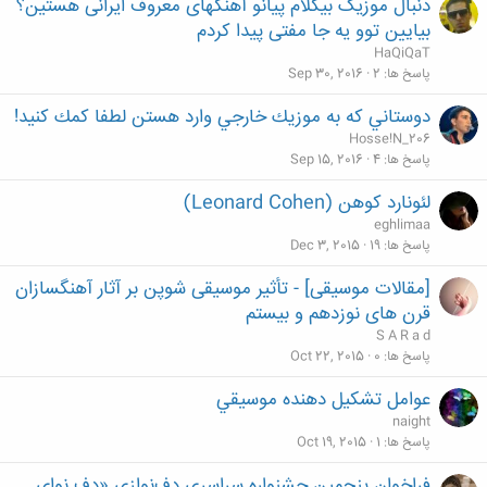
دنبال موزیک بیکلام پیانو آهنگهای معروف ایرانی هستین؟
بیایین توو یه جا مفتی پیدا کردم
HaQiQaT
پاسخ ها
2
Sep 30, 2016
دوستاني كه به موزيك خارجي وارد هستن لطفا كمك كنيد!
Hosse!N_206
پاسخ ها
4
Sep 15, 2016
لئونارد کوهن (Leonard Cohen)
eghlimaa
پاسخ ها
19
Dec 3, 2015
[مقالات موسیقی] - تأثیر موسیقی شوپن بر آثار آهنگسازان
قرن های نوزدهم و بیستم
S A R a d
پاسخ ها
0
Oct 22, 2015
عوامل تشكيل دهنده موسيقي
naight
پاسخ ها
1
Oct 19, 2015
فراخوان پنجمین جشنواره سراسری دف‌نوازی «دف نوای