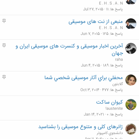
ه
E . H . S . A . N
م
پاسخ ها
11
Jul 27, 2015
منبعی از نت های موسیقی
م
ه
E . H . S . A . N
م
پاسخ ها
125
Jun 7, 2015
آخرین اخبار موسیقی و کنسرت های موسیقی ایران و
م
ه
جهان
م
raha
پاسخ ها
189
Jun 4, 2015
محفلي براي آثار موسیقی شخصي شما
م
ه
گلابتون
م
پاسخ ها
477
Oct 3, 2014
کیوان ساکت
!austenite
پاسخ ها
0
Jan 14, 2021
ژانر‌های کلی و متنوع موسیقی را بشناسید
دانشجوي كامپيوتر