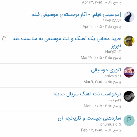
پاسخ ها
0
Apr 27, 2015
[موسیقی فیلم] - آثار برجسته‌ی موسیقی فیلم
*FARZAN*
پاسخ ها
2
Apr 12, 2015
خرید مجانی یک آهنگ و نت موسیقی به مناسبت عید
ق
ف
نوروز
ل
HaQiQaT
ش
پاسخ ها
2
Mar 30, 2015
د
تئوری موسیقی
ه
shiva.a.r.t
پاسخ ها
0
Mar 9, 2015
درخواست نت اهنگ سریال مدینه
21مهدیه
پاسخ ها
2
Mar 1, 2015
سازدهنی چیست و تاریخچه آن
P
pnumusic15
پاسخ ها
0
Feb 23, 2015