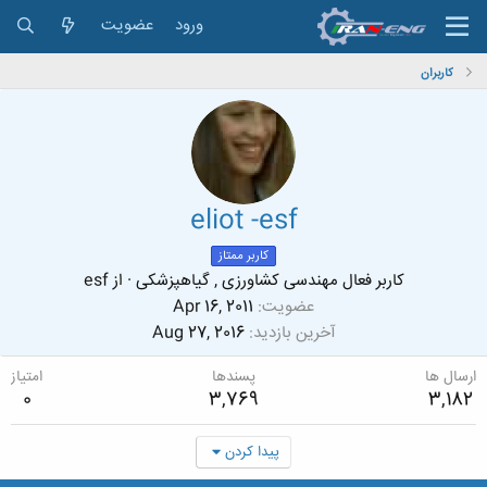
ورود
عضویت
کاربران
eliot -esf
کاربر ممتاز
کاربر فعال مهندسی کشاورزی , گیاهپزشکی
·
از
esf
عضویت
Apr 16, 2011
آخرین بازدید
Aug 27, 2016
ارسال ها
پسندها
امتیاز
0
3,769
3,182
پیدا کردن