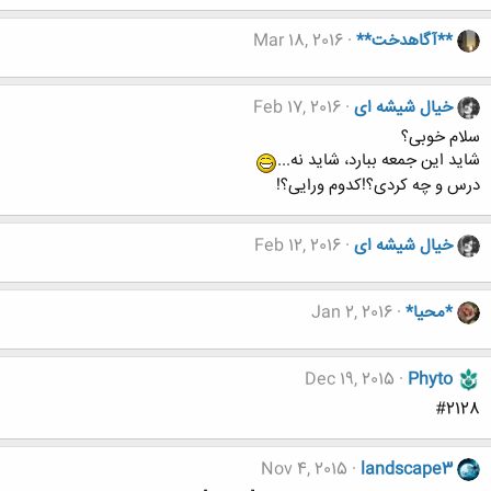
**آگاهدخت**
Mar 18, 2016
خیال شیشه ای
Feb 17, 2016
سلام خوبی؟
شاید این جمعه ببارد، شاید نه...
درس و چه کردی؟!کدوم ورایی؟!
خیال شیشه ای
Feb 12, 2016
*محیا*
Jan 2, 2016
Dec 19, 2015
Phyto
#2128
Nov 4, 2015
landscape3