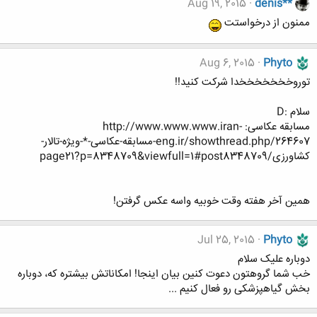
Aug 19, 2015
denis**
ممنون از درخواستت
Aug 6, 2015
Phyto
توروخخخخخخخدا شرکت کنید!!
سلام :D
مسابقه عکاسی: http://www.www.www.iran-
eng.ir/showthread.php/264607-مسابقه-عکاسی-*-ویژه-تالار-
کشاورزی/page21?p=8348709&viewfull=1#post8348709
همین آخر هفته وقت خوبیه واسه عکس گرفتن!
Jul 25, 2015
Phyto
دوباره علیک سلام
خب شما گروهتون دعوت کنین بیان اینجا! امکاناتش بیشتره که، دوباره
بخش گیاهپزشکی رو فعال کنیم ...