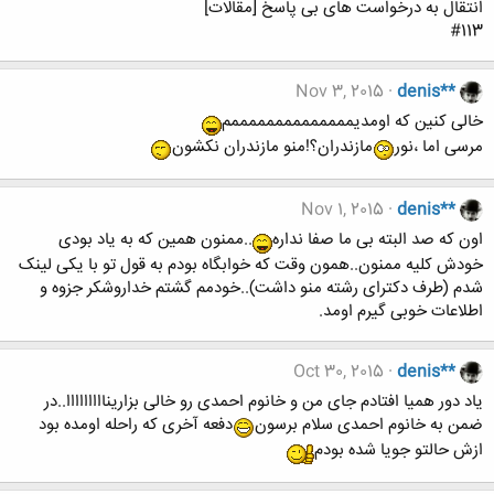
انتقال به درخواست های بی پاسخ [مقالات]
#113
Nov 3, 2015
denis**
خالی کنین که اومدیممممممممممممممم
مرسی اما ،نور
مازندران؟!منو مازندران نکشون
Nov 1, 2015
denis**
اون که صد البته بی ما صفا نداره
..ممنون همین که به یاد بودی
خودش کلیه ممنون..همون وقت که خوابگاه بودم به قول تو با یکی لینک
شدم (طرف دکترای رشته منو داشت)..خودمم گشتم خداروشکر جزوه و
اطلاعات خوبی گیرم اومد.
Oct 30, 2015
denis**
یاد دور همیا افتادم جای من و خانوم احمدی رو خالی بزارینااااااااا..در
ضمن به خانوم احمدی سلام برسون
دفعه آخری که راحله اومده بود
ازش حالتو جویا شده بودم