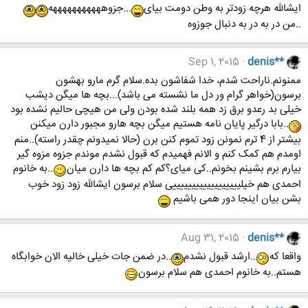
ایشالله هرچه زودتر به وطن دومت بیای
...جزوهههههههههههه
..من در به در به دنبال جوزوه
Sep 1, 2015
denis**
ممنونم.ناراحت شدم، خدا شفاشون بده.سلام گرم مارو بهشون
برسون(خواهر گرام ور دل ما نشسته می باشد)...بچه ها میگن دیشب
خیلی بد رعدو برق زد همه بلند شده بودن ولی من هیچی حالیم نشده بود
..بابا درگیر پایان نامه هستیم میگن بچه هارو مجبور دارن میکنن
بیشتر از 4 ترم نمونن زود تموم کنن برن (حالا نمیدونم چقدر راسته)..منم
اومدم هم کمک کنم و الانم فهمیدم که قبول نشدم موندم جزوه مزوه گیر
بیارم برم بشینم بخونم..کی میای؟کم کم بچه ها دارن میان
..به خانوم
احمدی هم خیلییییییییییییییییییی سلام برسون ایشالله زود زود خوب
بشن بیان اینجا دور همی باشیم
Aug 31, 2015
denis**
واقعا که
..ارشد قبول نشدم
..در ضمن جات خیلی خالیه الان خوابگاه
هستم..به خانوم احمدی هم سلام برسون