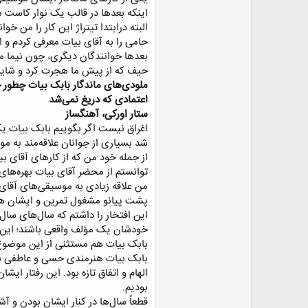
اینکه بعد‌ها در قالب یک نوار کاست
البته درابتدا تیتراژ این کار را من خ
حامی را به آقای بیات معرفی کردم و انص
بعد‌ها خوانندگان دیگری، چون نیما م
حیف که از پیش ما هجرت کرد و شاید 
ملودی‌های ماندگار بابک بیات چطور 
اعتمادی که دریغ نمی‌شد
ستار اورکی، آهنگساز‌
اغراق نیست اگر بگوییم بابک بیات یک
شد بسیاری از جوانان علاقه‌مند به م
از جمله خود من که از کار‌های آقای ب
توانستم از محضر آقای بیات بهره‌های 
من علاقه زیادی به موسیقی‌های آقای بیا
پشت پیانو مشغول تمرین و ایشان همرا
این افتخار را داشتم که سال‌های سال 
خودشان یک مؤلف واقعی باشند؛ این آ
بابک بیات هم مستثنی از این موضوع ن
بابک بیات هنرمندی حسی و عاطفی بود 
الهام و اتفاق تازه بود. این رفتار ا
بودیم.​
قطعاً سال‌ها در کنار ایشان بودن و آش