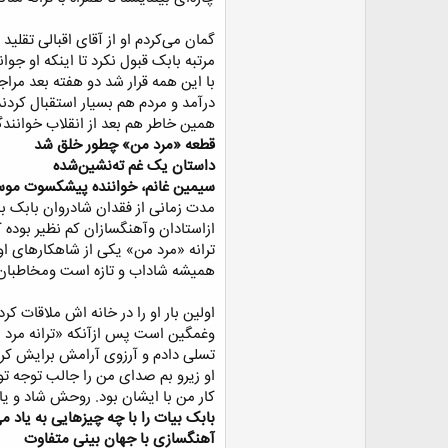
گمان می‌کردم او از آقای اقبالی تق
مرتبه بابک قبول نکرد تا اینکه او جوا
با این همه قرار شد دو هفته بعد مراج
درآمد و مردم هم بسیار استقبال کردند
همین خاطر هم بعد از انقلاب خوانندگ
قطعه «مرد من» چطور خلق شد
داستان یک غم ته‌نشین‌شده
سیمین غانم، خواننده پیشکسوت موس
مدت زمانی از فقدان شادروان بابک بی
ازاستادان وآهنگسازان کم نظیر بوده 
ترانه «مرد من» یکی از شاهکار‌های او
همیشه شاداب و تازه است ومخاطبان را
اولین بار او را در خانه اش ملاقات 
وغمگین است پس ازآنکه «ترانه مرد من»
تسلی دادم و آرزوی آرامش برایش کردم
او زیرو بم صدای من را جالب توجه تو
کار من با ایشان بود. روحش شاد و یا
بابک بیات را با چه چیز‌هایی به یاد می
آهنگسازی با جهان بینی متفاوت‌