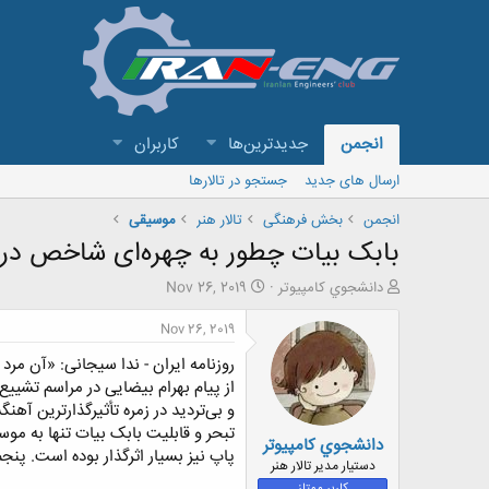
انجمن
جدیدترین‌ها
کاربران
ارسال های جدید
جستجو در تالارها
انجمن
بخش فرهنگی
تالار هنر
موسیقی
بابک بیات چطور به چهره‌ای شاخص در
ش
ت
دانشجوي كامپيوتر
Nov 26, 2019
ر
ا
و
ر
Nov 26, 2019
ع
ی
روزنامه ایران - ندا سیجانی: «آن مرد 
ک
خ
ن
ش
ن
ر
و بی‌تردید در زمره تأثیرگذارترین آهن
د
و
تبحر و قابلیت بابک بیات تنها به مو
دانشجوي كامپيوتر
ه
ع
پاپ نیز بسیار اثرگذار بوده است. پنج
م
دستیار مدیر تالار هنر
و
کاربر ممتاز