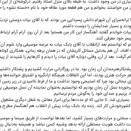
ری در من وجود داشت. به طبقه بالای منزل استاد رفتیم. درگوشه‌ای از این اتاق
 از من خواستند بخوانم و من هم قطعه مورد علاقه خود با نام «خسته نشو» را خو
 ترانه‌سرای آن شهرام دانش پسردایی من بودند که با آقای بیات دوستی نزدیک
بودند و بسیار صدایشان را دوست داشتم.​
بیات خواندم گفتند آهنگساز این کار من هستم! بعد از آن روز، آرام آرام ارت
پسر خود معرفی کنند.
ه توانستم بعد ازانقلاب با آقای بابک بیات به عرصه موسیقی وارد شوم آن 
افتاد، آن هم به‌دلیل مسائل کاریشان که در همان برهه زمانی، همکاری کوتاهی 
م گرفت. بعد از آن، وقتی دوباره آقای بیات را دیدم و کارهایم را شنیدند ا
 پشتکارهنرمندان آن زمان بود. ما در روزگارانی مرارت کشیدیم و پشتکار داش
 هر حرکت هنری بودند، اما این اتفاقات هیچگاه ازانگیزه و اشتیاق خواننده‌ها و 
ی محالی بود چرا که استیجی وجود نداشت و ما از فرط ناامیدی در زیر زمین اج
سرخورده نسل آن زمان بودیم که توانستیم به‌عنوان نماینده آن نسل موسیقی 
بسیاری شد. تا جایی که او مدت‌ها برای امرار معاش به شغل دیگری مشغول ب
م کشورخودش کار کند. زنده یاد بابک بیات پیش از انقلاب هم آهنگساز مطرح و 
سختی و مرارت‌های بسیار کشید، اما بعد‌ها توانست از طریق سینما و موسیق
ست داشت هویت مستقلی ارائه بدهد وشبیه کسی نباشد و همیشه به‌دنبال پیدا
ی فیلم «مرسدس» به کارگردانی مسعود کیمیایی بود. اما به دلایلی این کار د