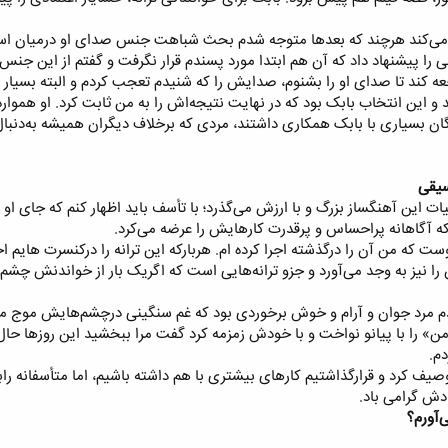
لید می‌کند هرچند که بعد‌ها متوجه شدم بحث شباهت جنس صدای او درمیان است
نی را پیشنهاد داد که آن هم ابتدا مورد پسندم قرار نگرفت و گفتم از این جنس 
عه کند تا صدای او را بشنوم، صدایش را که شنیدم تعجب کردم و البته بسیار لذت
 و این انتخاب بابک بود که در نهایت نتیجه‌اش را به من ثابت کرد. او هموار
ان بسیاری با بابک همکاری داشتند، مردی که برخلاف دیگران همیشه به‌دنبال
یقی‌
ات این آهنگساز بزرگ و با ارزش می‌گذرد؛ با تأسف باید اظهار کنم که جای او
که آگاهانه پراحساس و پرقدرت کارهایش را عرضه می‌کرد.​
ست که من آن را درگذشته اجرا کرده ام. هربارکه این ترانه را درکنسرت هایم اج
 نیز به وجد می‌آورد و جزو ترانه‌هایی است که اگریک بار از خواندنش چشم ب
کردم مرد جوان و آرام و خوش برخوردی بود که غم سنگینی درچشم‌هایش موج می‌
 را با پیانو نواخت و با خودش زمزمه کرد گفت مرا ببخشید این روز‌ها حال خو
.​
صیف کرد و قرارگذاشتیم کار‌های بیشتری با هم داشته باشیم، اما متأسفانه را
دش گرامی باد.​
‌آورم؟