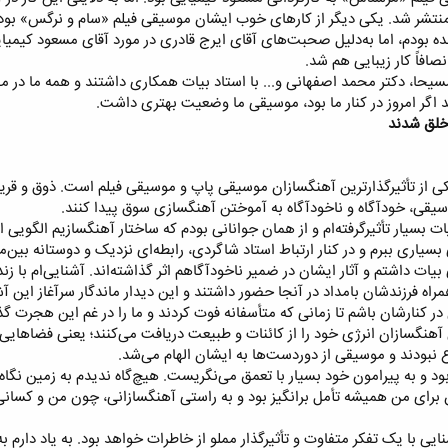
 منتشر شد. یکی دیگر از کار‌های خوب ایشان موسیقی فیلم «سام و نرگس» بو
وانده بودم، اما به‌دلیل صحبت‌های آقای ایرج قادری در مورد آقای مسعود کیمیا
افاً کار زیبایی هم شد.​
سیحا، دکتر محمد اصفهانی و... با استاد بیات همکاری داشتند و همه ما در 
اگر امروز در کنار ما بود، موسیقی ما وضعیت بهتری داشت.​
خلق شدند
ی از تأثیرگذارترین آهنگسازان موسیقی پاپ و موسیقی فیلم است. ذوق و قریح
وسیقی، خودآگاه و ناخودآگاه به آموختن آهنگسازی سوق پیدا کنند.​
یات بسیار تأثیرگرفته‌ام و از همان جوانانی بودم که ساختار آهنگسازیم الگویی
بسیاری ببرم و در کنار ارتباط استاد شاگردی، رابطه‌ای نزدیک و دوستانه بین‌م
ت داشتم و آثار ایشان در ضمیر ناخودآگاهم اثر گذاشته‌اند. آشنایی‌ام با زنده‌ی
ه فرزندشان بامداد در آنجا حضور داشتند و این دیدار ماندگار سرآغاز این آش
در کنارشان باشم تا زمانی که متأسفانه فوت کردند و ما را در غم این هجرت گ
هنگسازان انرژی خود را از کائنات و طبیعت دریافت می‌کنند؛ یعنی فضا‌هایی
بودند و موسیقی از دوردست‌ها به ایشان الهام می‌شد.​
و به پیرامون خود بسیار با تعمق می‌نگریست. هیچ‌گاه ندیدم به زمین نگاه
یشان برای من همیشه تأمل برانگیز بود و به راستی آهنگسازانی، چون من و کسانی
نایی با یک تفکر متفاوت و تأثیر‌گذار مملو از خاطرات خواهد بود. به یاد دارم 