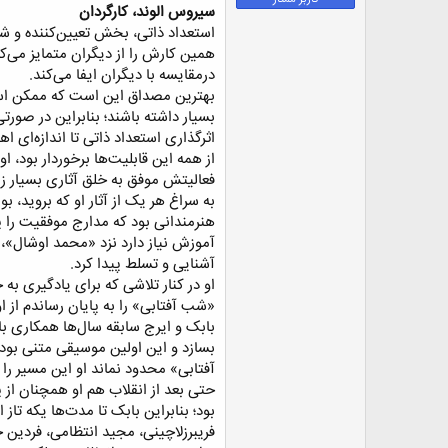
سیروس الوند،
کارگردان
ض
و
استعداد ذاتی، بخش تعیین‌کننده و ش
ع
همین کارش را از دیگران متمایز می‌ک
درمقایسه با دیگران ایفا می‌کند.​
بهترین مصداق این است که ممکن است ب
بسیار داشته باشند؛ بنابراین در صورت
اثرگذاری استعداد ذاتی تا اندازه‌ای
از همه این قابلیت‌ها برخوردار بود،
فعالیتش موفق به خلق آثاری بسیار زیب
به سراغ هر یک از آثار او که بروید، ب
هنرمندانی بود که مدارج موفقیت را پ
آموزش نیاز دارد نزد «محمد اوشال»، 
آشنایی و تسلط پیدا کرد.​
«شب آفتابی» را به پایان رساندم از ا
بابک و ایرج سابقه سال‌ها همکاری با
بسازد و این اولین موسیقی متنی بود 
آفتابی» محدود نماند او این مسیر را
حتی بعد از انقلاب هم او همچنان از پر
بود؛ بنابراین بابک تا مدت‌ها یکه تا
فریبرزلاچینی، مجید انتظامی، فردین خ