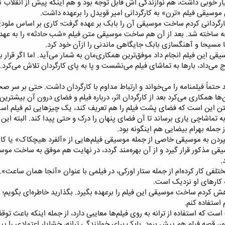
یار خوبی داشت، هم نوازندگی اش قابل توجه بود و هم اینکه پیش از انقلا
وسیقی فیلم «ترن» به کارگردانی امیر قویدل را برعهده داشت.​
کارگردانی کردم ساخت موسیقی آن را بابک بر عهده گرفت؛ کاری بر اساس ملودی
نچه ساخته شد. بعد از آن هم ساخت موسیقی متن فیلم «شب حادثه» را به عه
ما مسیحا و آهنگسازی بابک جایگاهی ماندنی را ازآن خود کرد.​
ی این فیلم انجام داد موفق‌ترین همکاری‌مان به شمار می‌آید. اما اگر قرار ب
می‌داد، بار‌ها به تماشای فیلم می‌نشست و پا به پای کارگردان تلاش می‌کرد.​
 حتماً فیلمنامه را می‌خواند و ارتباط مداوم با کارگردان داشت. حتی بر سر 
 همکاری می‌کرد بعد از کارگردان اثر، درباره فیلم و فضای درون آن بیشترین 
تن این است که فضای پشت فیلم را هم تعریف کند، یک چیز‌هایی تم فیلم است 
به تماشاچی یاری برساند تا آن فضای پنهان را درک و حتی پیدا کند. البته ای
از جمله بهرام بیضایی هم اینگونه بود.​
دن به موسیقی خاصی از جمله موسیقی فیلم‌هایی از «آلفرد هیچکاک» یا کار‌ه
یقی مذکور قرار گیرد و از آن بهره‌مند گردد، در نهایت هم موفق به ساخت مو
​
تلفی کار کرده‌ام از جمله ستار اورکی، در فیلمی با عنوان «آنجا همان ساعت»
 کار‌های او نزدیک است.​
هش کردم ساخت موسیقی این فیلم را برعهده بگیرد. بگذارید خاطره‌ای بگویم؛ 
استفاده کنم.​
 است که استفاده از ترانه به روی فیلم‌ها معایبی دارد، از جمله اینکه باعث ت
کور، قصه فیلم هم پیش برود. بابک برای خوانندگی ترانه، خشایار اعتمادی را پیش