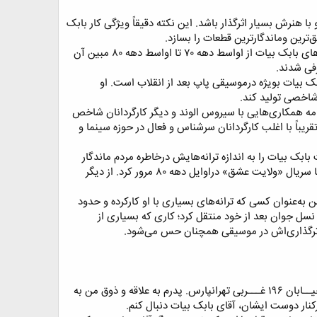
ا هنرش بسیار اثرگذار باشد. این نکته دقیقاً ویژگی کار بابک
ترین وماندگارترین قطعات را بسازد.​
او حتی دردوران بازنشستگی‌اش توانست اثر‌گذاری ویژه‌ای در ترانه و موسیقی پاپ داشته باشد. مرور آثار و فعالیت‌های بابک بیات از اواسط دهه ۷۰ تا اواسط دهه ۸۰ مبین آن
ی شدند.​
ک بیات بویژه درموسیقی پاپ بعد از انقلاب است. او
شاخصی تولید کند.​
ور قریب است. او در ادامه همکاری‌هایی با سیروس الوند و دیگر کارگردانان شاخص
مای ایران داشت. بعد ازانقلاب نیز موسیقی فیلم را با «مرگ یزدگرد» بهرام بیضایی آغاز کرد و تا اواسط دهه ۸۰ تقریباً با اغلب کارگردانان سرشناس و فعال در حوزه سینما و
بک بیات را به اندازه ترانه‌هایش درخاطره مردم ماندگار
کند. این توانمندی وهنر بزرگ و ارزشمند بابک بیات را می‌توان در آثارش، چون «سلطان و شبان» در اوایل دهه ۶۰ تا سریال «ولایت عشق» دراوایل دهه ۸۰ مرور کرد. از دیگر
به‌عنوان کسی که ترانه‌های بسیاری با او کارکرده و حدود
 نسل جوان بعد از خود منتقل کرد؛ کاری که بسیاری از
اثر‌گذاری‌اش در موسیقی همچنان حس می‌شود.​
اوایل دهه هفتاد بود؛ ساعت نه صبح یک روز مهر ماه به توصیه پدرم به منزل استاد بابک بیات رفتم؛ ساختمانی درخیــابان ۱۹۶ غـــربی تهرانپارس. پدرم به علاقه و ذوق من به
کنار دوست ایشان، آقای بابک بیات دنبال کنم.​