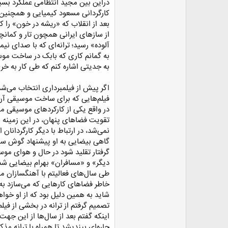
دراین بین مجید انتظامی عملکرد بس
کارگردانی مسعود کیمیایی و همچنین م
بعد از انقلاب که «ریشه در خون» را 
از ساز‌های ایرانی همچون تار و کما
آلوده» رسید؛ ترانه‌ای که با صدای نی
به گمانم کاری که بابک در ساخت موسیق
به جدیتی اشاره کنم که طی کار به خرج 
اگر پیش از فیلمبرداری انتخاب می‌شد
فیلم‌هایی که برای ساخت موسیقی آن‌ها
در واقع یکی از کارکرد‌های موسیقی م
تقویت فضا‌های پنهان، در این زمینه 
نمی‌شد، در ارتباط با دیگر کارگردانان 
گاهی بیضایی به او پیشنهاد گوش سپر
گرفتار تقلید شود در حال و هوای موس
دیگر» و «مسافران» بهرام بیضایی شد.
طی سال‌های فعالیتم با آهنگسازان مخ
خاطر فضا‌های کار‌هایی که می‌سازد به
شاید به همین دلیل بود که از او خوا
تصمیم گرفتم از ترانه در بخشی از فیلم 
اینکه گفتم بعد از سال‌ها از این جهت
چاره‌ای بیندیشد تا همراه با ترانه مذ