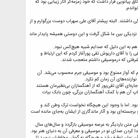
 پیانویی قرار داشت که خود زمزمه‌گر آثار زیبایی بود که
اندم.​
ی داشتند. البته پیشتر آقای علی سهراب دوست بزرگوارم و از
باط نزدیکی بین ما شکل گرفت و این دوستی همیشه پایدار ماند
هم به این دلیل که صدایم شبیه هیچ‌کس نبود.​
را با آقای داریوش تقی پورآغاز کردم که این ارتباط و
ز پیشرفتی که درموسیقی داشتم متعجب شدند.
تیم که آواز ممنوع بود و موسیقی جرم محسوب می‌شد. آن
نوازنده‌های آن زمان کم نکرد.​
اره‌ای آقای تقی‌پور که از آهنگسازان بی‌نظیرمان هستند
پاپ آن هم با کمک آهنگسازان بزرگی، چون بابک بیات
ود. اما با وجود این هیچگاه نخواست ترک وطن کند و
برجسته‌ای بود و آثار ماندگاری از ایشان به‌جای مانده است
ی متن باردیگر به عرصه موسیقی بازگردد و سال‌های سال
 کردن صدای نو در موسیقی و معرفی آن به دنیای هنر بود.​
ر آن زمان توقیف شد و هیچگاه به گوش مخاطبان نرسید تا