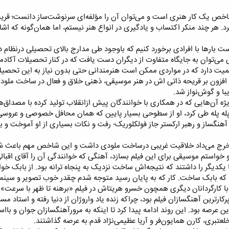
اخص یک کار هنری است و می‌توان آن را مؤلفه‌ای سرنوشت‌ساز دانست؛ قریحه
رد. هر چند منکر اکتساب و یادگیری در انواع هنر نیستم، اما همان‌گونه که ا
ار‌ها با افرادی برخورد کنیم که با‌وجود طی مدارج بالای تحصیلی درنظام د
ی می‌توان به جایگاه متفاوت از دیگران دست یافت که در کنار تحصیلات آکادمی
 اهمیت دارد که در مواردی ممکن است هنرمندانی حتی بدون نیاز به این تحصیل
 او افزون بر قریحه ذاتی اش در هنر موسیقی، ذهنی خلاق و فعال در ساخت مل
ا و گوش‌نواز شد.​
ویژه آن‌هایی که در همکاری با خوانندگان پیش ازانقلاب تولید کرده با مصداق‌ه
له پله طی کرد، او از سطوحی بسیار پایین که همان محافل خصوصی و عروسی‌ها
آهنگساز و رهبر ارکستر جاز فولکلوریک- رفت و نکات بسیاری از او آموخت و به
و خواستم موسیقی برای این فیلم بسازد، آهنگی که خوانندگی آن را آقای اقبال
 یکدیگر را داشتند که نتیجه‌اش ساخت نزدیک به پنجاه ترانه بود. از بابک خ
که بابک ساخت. کار که به پایان رسید متوجه شدم چقدر خوب تصویر و سینما ر
 با کارگردانان دیگری همچون خسرو هریتاش در فیلم «برهنه تا ظهر با سرعت» ی
کارترین آهنگسازان فیلم بود، چراکه زنده یاد واروژان از دنیا رفته و استاد مسل
ز این عرصه بود. این روند ادامه پیدا کرد تا اینکه به مرورآهنگسازان جوان و 
لعتبری، کارن همایون‌فر و آریا عظیمی‌نژاد قدم به عرصه گذاشتند.​