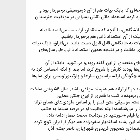
‌ای که بابک بیات هم از آن درموسیقی برخوردار بود و
شاره کردم استعداد ذاتی نقش بسزایی در موفقیت هنرمندان
انشگاهی، با آنچه که منتقدان آرتیست می‌نامند فاصله
ک از آن استعداد ذاتی هم برخوردار باشیم.​
ات به جایگاهی قابل قبول دست یابند. بی‌اغراق، بابک بیات
ودی داشت و در نتیجه همین استعداد ذاتی، طی سال‌های
ای متعددی از این گفته روبه‌رو می‌شوید. بابک از آن
 بودند کارش را شروع کرد، اما بعد از آنکه احساس کرد به
 چگونگی ارکستراسیون ساز‌ها و پارتیتورنویسی برای ساز‌ها
او در کنار تلاشی که برای یادگیری به خرج می‌داد خلاقیت غریبی درساخت ملودی داشت و این شاخص مهم باعث شد در کار ترانه هم هنرمند موفقی باشد. سال ۵۴ وقتی ساخت
ی برعهده داشت با شعری از ایرج جنتی عطایی.​
واستم موسیقی متن فیلم را بر اساس ملودی‌های همان ترانه
ا می‌شناسد؛ البته فعالیت او در عرصه سینما به «شب
ا فیلم «خورشید در مرداب» محمد صفار ادامه داد.​
م این رشته اسفندیار منفرد‌زاده هم دیگر از ایران کوچ کرده
بااستعدادی همچون فریدون شهبازیان، ناصر چشم آذر،