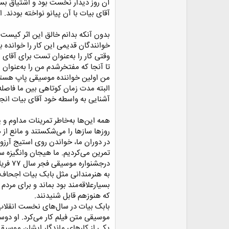
آن روز دیدار نخست بود و اشتیاق بسیا
آقای بیات با آن پیانو نواخته بودند.
بدون آنکه بدانم خالق این اثر کیست!
خوانندگان قدیمی این کار را خوانده 
وقتی کار را به‌عنوان تست برای آقای 
تا آنجا که مفتخرشدم من را به‌عنوان 
من اولین خواننده موسیقی پاپ هستم ک
البته مدت زمان کوتاهی بین ما فاصله 
آشنایی به واسطه خود آقای بیات انجا
همه این‌ها به‌خاطر تمرینات مداوم و
روز‌ها ساز‌ها را می‌شکستند و مانع از
در دوران ما، خواندن روی استیج آرزو
تمرین می‌کردیم. ما هیجان وانگیزه 
درجشنواره موسیقی فجر سال ۷۷ فریاد بزنیم و صدای خود را به‌گوش مردم برسانیم.​
به هنرمندانی مثل بابک بیات اجحاف 
بسیارعلاقه‌مند بود بماند و برای مرد
که هنوزهم قابل شنیدنند.​
بابک بیات در سال‌های نخست انقلاب 
موسیقی متن فیلم کار می‌کرد. او دو
یکی از کار‌های ماندگار ایشان موسیق