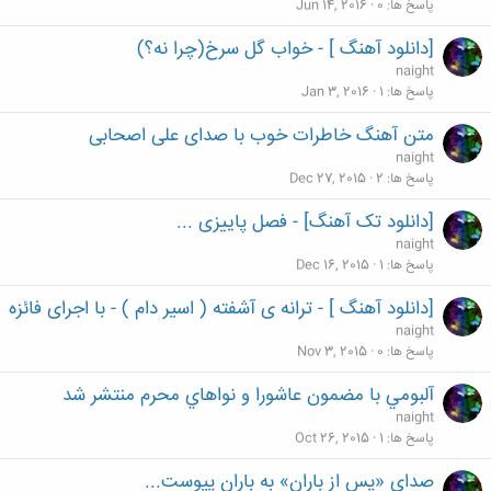
پاسخ ها
0
Jun 14, 2016
[دانلود آهنگ ] - خواب گل سرخ(چرا نه؟)
naight
پاسخ ها
1
Jan 3, 2016
متن آهنگ خاطرات خوب با صدای علی اصحابی
naight
پاسخ ها
2
Dec 27, 2015
[دانلود تک آهنگ] - فصل پاییزی ...
naight
پاسخ ها
1
Dec 16, 2015
[دانلود آهنگ ] - ترانه ی آشفته ( اسیر دام ) - با اجرای فائزه
naight
پاسخ ها
0
Nov 3, 2015
آلبومي با مضمون عاشورا و نواهاي محرم منتشر شد
naight
پاسخ ها
1
Oct 26, 2015
صدای «پس از باران» به باران پیوست...