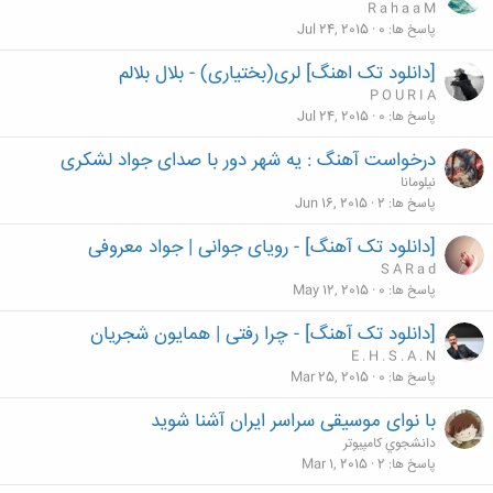
R a h a a M
پاسخ ها
0
Jul 24, 2015
[دانلود تک اهنگ] لری(بختیاری) - بلال بلالم
P O U R I A
پاسخ ها
0
Jul 24, 2015
درخواست آهنگ : یه شهر دور با صدای جواد لشکری
نیلومانا
پاسخ ها
2
Jun 16, 2015
[دانلود تک آهنگ] - رویای جوانی | جواد معروفی
S A R a d
پاسخ ها
0
May 12, 2015
[دانلود تک آهنگ] - چرا رفتی | همایون شجریان
E . H . S . A . N
پاسخ ها
0
Mar 25, 2015
با نوای موسیقی سراسر ایران آشنا شوید
دانشجوي كامپيوتر
پاسخ ها
2
Mar 1, 2015