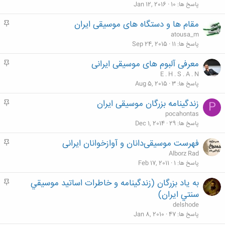
م
پاسخ ها
10
Jan 12, 2016
مقام ها و دستگاه های موسیقی ایران
م
ه
atousa_m
م
پاسخ ها
11
Sep 24, 2015
معرفی آلبوم های موسیقی ایرانی
م
ه
E . H . S . A . N
م
پاسخ ها
3
Aug 5, 2015
زندگینامه بزرگان موسیقی ایران
م
P
ه
pocahontas
م
پاسخ ها
29
Dec 1, 2014
فهرست موسیقی‌دانان و آوازخوانان ایرانی
م
ه
Alborz Rad
م
پاسخ ها
1
Feb 17, 2011
به ياد بزرگان (زندگينامه و خاطرات اساتيد موسيقي
م
ه
سنتي ايران)
م
delshode
پاسخ ها
47
Jan 8, 2010