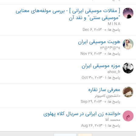
[ مقالات موسیقی ایرانی ] - بررسی مولفه‌های معنایی
"موسیقی سنتی" و نقد آن
M I N A
پاسخ ها
0
Dec 6, 2013
هویت موسیقی ایران
n*@*f*@*s
پاسخ ها
0
Nov 27, 2013
موزه موسیقی ایران
ahoo_fr
پاسخ ها
1
Oct 30, 2013
معرفی ساز نقاره
دانشجوي كامپيوتر
پاسخ ها
0
Sep 29, 2013
خواننده زن ایرانی در سریال کلاه پهلوی
م
محممد آقا
پاسخ ها
1
Aug 26, 2013