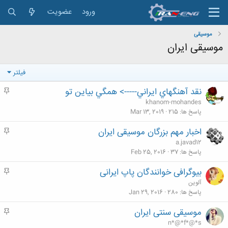
ورود
عضویت
موسیقی
موسیقی ایران
فیلتر
نقد آهنگهاي ايراني-----> همگي بياين تو
م
ه
khanom-mohandes
م
پاسخ ها
215
Mar 13, 2019
اخبار مهم بزرگان موسیقی ایران
م
ه
a.javad12
م
پاسخ ها
37
Feb 25, 2016
بیوگرافی خوانندگان پاپ ایرانی
م
ه
آلوین
م
پاسخ ها
280
Jan 29, 2016
موسیقی سنتی ایران
م
ه
n*@*f*@*s