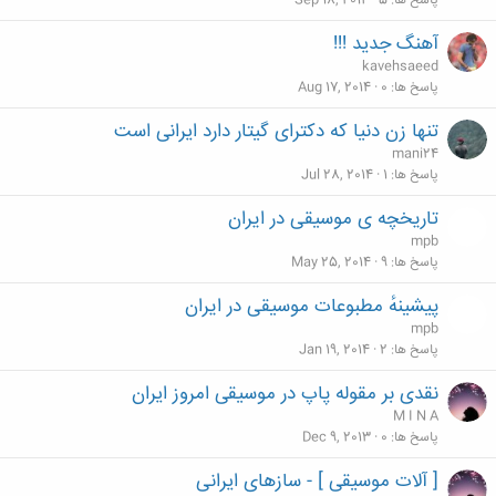
پاسخ ها
5
Sep 18, 2014
آهنگ جدید !!!
kavehsaeed
پاسخ ها
0
Aug 17, 2014
تنها زن دنیا که دکترای گیتار دارد ایرانی است
mani24
پاسخ ها
1
Jul 28, 2014
تاريخچه ی موسيقى در ايران
mpb
پاسخ ها
9
May 25, 2014
پيشينهٔ مطبوعات موسيقى در ايران
mpb
پاسخ ها
2
Jan 19, 2014
نقدی بر مقوله پاپ در موسیقی امروز ایران
M I N A
پاسخ ها
0
Dec 9, 2013
[ آلات موسیقی ] - سازهاى ایرانى