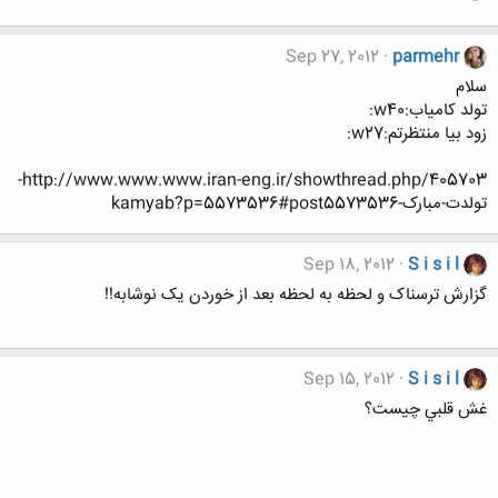
Sep 27, 2012
parmehr
سلام
تولد کامیاب:w40:
زود بیا منتظرتم:w27:
http://www.www.www.iran-eng.ir/showthread.php/405703-
تولدت-مبارک-kamyab?p=5573536#post5573536
Sep 18, 2012
S i s i l
گزارش ترسناک و لحظه به لحظه بعد از خوردن یک نوشابه!!
Sep 15, 2012
S i s i l
غش قلبي چيست؟