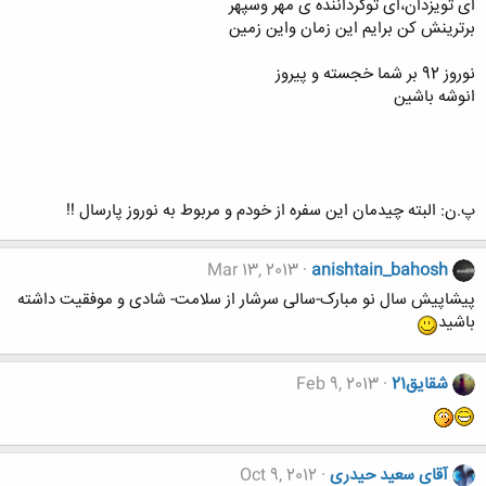
ای تویزدان،ای توگرداننده ی مهر وسپهر
برترینش کن برایم این زمان واین زمین
نوروز 92 بر شما خجسته و پیروز
انوشه باشین
پ.ن: البته چیدمان این سفره از خودم و مربوط به نوروز پارسال !!
Mar 13, 2013
anishtain_bahosh
پیشاپیش سال نو مبارک-سالی سرشار از سلامت- شادی و موفقیت داشته
باشید
شقایق21
Feb 9, 2013
آقای سعید حیدری
Oct 9, 2012