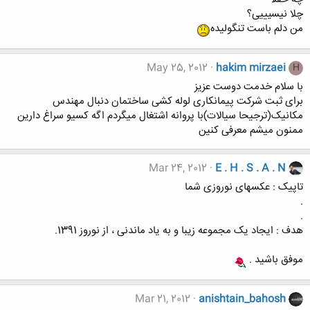
چلا نیسیییی؟
من دلم باست تنگولیده
May 25, 2012
hakim mirzaei
H
با سلام خدمت دوست عزیز
برای ثبت شرکت پیمانکاری لوله کشی ساختمان دنبال مهندس
مکانیک(ترجیحا سیالات)با پروانه اشتغال میگردم اگه کسیو سراغ دارین
ممنون میشم معرفی کنین
Mar 24, 2012
E . H . S . A . N
تاپیک : عکسهای نوروزی شما
.
.
هدف : ایجاد یک مجموعه زیبا و به یاد ماندنی ، از نوروز 1391.
موفق باشید .
Mar 21, 2012
anishtain_bahosh