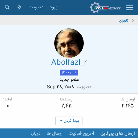
ورود
عضویت
کاربران
Abolfazl_r
کاربر ممتاز
عضو جدید
عضویت
Sep 28, 2008
ارسال ها
پسندها
امتیاز
0
2,411
2,145
پیدا کردن
ارسال های پروفایل
آخرین فعالیت
ارسال ها
درباره