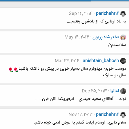
Sep 14, 2014
parichehr16
به یاد اونایی که از یادشون رفتیم....
دختر شاه پریون
May 14, 2014
سلامممم:/
Mar 24, 2014
anishtain_bahosh
دوست خوبم-امیدوارم سال بسیار خوبی در پیش رو داشته باشید
سال نو مبارک
امالیا
Dec 25, 2013
تولد.....آقااااي سعيد حيدري... ابرفيزيكدااااان قرن......
Nov 12, 2013
parichehr16
سلام دایی...اومدم اینجا گفتم یه عرض ادبی کرده باشم.