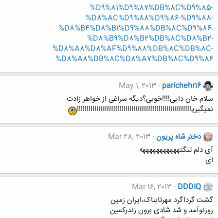
%D9%81%D9%87%DB%8C%D9%85-
%D8%AC%D9%88%D9%86-%D9%88-
%D8%B4%D8%B1%D9%88%DB%8C%D9%86-
%D8%B9%D8%B2%DB%8C%D8%B2-
%D8%A8%D8%AF%D9%88%DB%8C%DB%8C-
%D8%A8%DB%8C%D8%A7%DB%8C%D9%86
May 1, 2013
parichehr16
سلام خان دایی!!!!خوبی؟دیگه سراغی از خواهر زادت
نمیگیریااااااااااااااااااااااااااااااااااااااااااااااااااااااااااا
دختر شاه پریون
Mar 28, 2013
آی دلم تنگتهههههههههههه
ای
Mar 16, 2013
DDDIQ
گشت گرداگرد مهرتابناک،ایران زمین
روزنوآمد و شد شادی برون زندرکمین