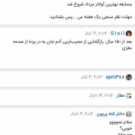
مسابقه بهترین آواتار مرداد شروع شد
مهلت نظر سنجی یک هفته س ...پس بشتابید.
Jul 19, 2012
S i s i l
بعد از ۱۵۰ سال: رازگشایی از عجیب‌ترین آدم جان به در برده از صدمه
مغزی
Jul 3, 2012
apn1388
عطار
Jun 14, 2012
دختر شاه پریون
Jun 3, 2012
سلام عموووو
خوبی؟
چه خفلا