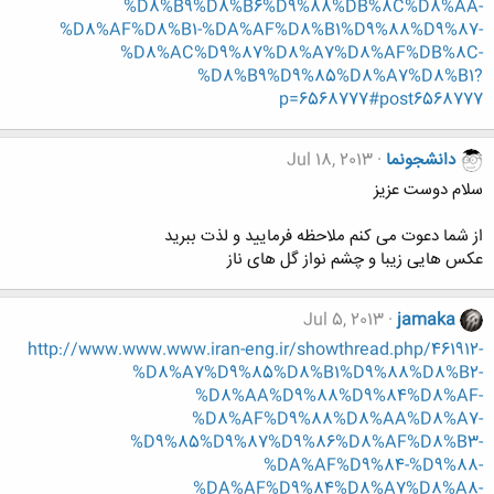
%D8%B9%D8%B6%D9%88%DB%8C%D8%AA-
%D8%AF%D8%B1-%DA%AF%D8%B1%D9%88%D9%87-
%D8%AC%D9%87%D8%A7%D8%AF%DB%8C-
%D8%B9%D9%85%D8%A7%D8%B1?
p=6568777#post6568777
دانشجونما
Jul 18, 2013
سلام دوست عزیز
از شما دعوت می کنم ملاحظه فرمایید و لذت ببرید
عکس هایی زیبا و چشم نواز گل های ناز
Jul 5, 2013
jamaka
http://www.www.www.iran-eng.ir/showthread.php/461912-
%D8%A7%D9%85%D8%B1%D9%88%D8%B2-
%D8%AA%D9%88%D9%84%D8%AF-
%D8%AF%D9%88%D8%AA%D8%A7-
%D9%85%D9%87%D9%86%D8%AF%D8%B3-
%DA%AF%D9%84-%D9%88-
%DA%AF%D9%84%D8%A7%D8%A8-