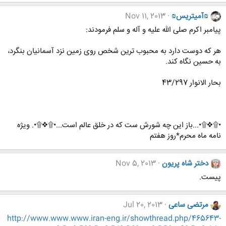
₪آمیتریس₪
Nov 11, 2013
پيامبر اكرم صلى الله عليه و آله و سلم فرمودند:
هر كه دوست دارد به محبوب ترين شخص روى زمين نزد آسمانيان بنگرد،
به حسين نگاه كند.
بحار الانوار 43/297
•۩❖۩•...باز این چه شورش ست که در خلق عالم است...•۩❖۩•. ویژه
نامه ماه محرم*روز هفتم
دختر شاه پریون
Nov 5, 2013
پیست.
مرتضی ساعی
Jul 20, 2013
http://www.www.www.iran-eng.ir/showthread.php/465643-