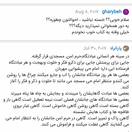
Aug 8, 2017
gharybeh
G
سلام خوبی؟؟ خسته نباشید ، احوالتون چطوره؟؟
یه دور همخوانی نمیذارید دیگه؟؟؟
خیلی وقته یه کتاب خوب نخوندم
یارانراد
Jul 30, 2017
در سینه هر انسانی عبادتگاه,حرم امن, مسجدی قرار گرفته.
جایی برای پرستش جایی برای ذکرو فکر و خلوت وبهجت و هر عبادتگاه
فرستاده ایی دارد امام حی پیشوایی مهربان
بعضی ها هر روز عبادتگاه جانشان را اب و جارو میکنند چراغ ها را روشن
می کنندو منتظر امامِ حی مسجد می مانند تا خلوت و ذکر و فکر را آغاز
کنند.
بعضی ها عبادت گاهایشان را میبندند و بجایش به چاه ها پناه میبرند
بعضی ها عبادتگاه های جانشان فصلی است.نیمه تعطیل است.گاهی باز و
گاهی بسته است.گاهی روشن گاهی خاموش است. گاهی غبار بروی
طاقچه ها و کتاب هایش نشسته
گاهی پاک و تمییز است. گاهی در حرم امن جانشان را به انتظار امام حی
می گشایند گاهی غفلت میکنند و فراموش می کنند.
.