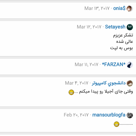
Mar 13, 2017
onia$
Mar 12, 2017
Setayesh
تشکر عزیزم
عالی شده
بوس به لپت
Mar 11, 2017
*FARZAN*
دانشجوي كامپيوتر
Mar 4, 2017
وقتی جای آجیلا رو پیدا میکنم ...
Feb 20, 2017
mansourblogfa
...........