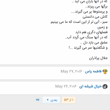
كه در آنها باران مى آيد ..
برگها مى ريزند..
و پرستوها پر مى گيرند....
كاش مى دانستى
سبز ، آبى تر از اين است كه ما مى بينيم
و زمين
فصلهاى دگرى هم دارد
كه در آنها سنگ مى گردد آب..
عشق مى بازد دل ..
و شگفتيها سر مى گيرند ...!
جلال پراذران
فاطمه یاس
May 27, 2016
خیال شیشه ای
May 26, 2016
آخر
1 از 53
بعدی