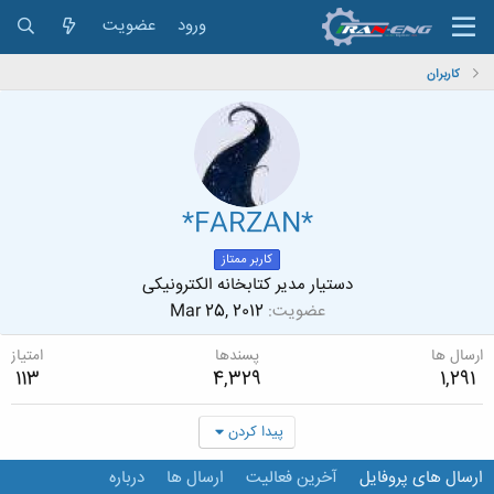
ورود
عضویت
کاربران
*FARZAN*
کاربر ممتاز
دستیار مدیر کتابخانه الکترونیکی
عضویت
Mar 25, 2012
ارسال ها
پسندها
امتیاز
113
4,329
1,291
پیدا کردن
ارسال های پروفایل
آخرین فعالیت
ارسال ها
درباره