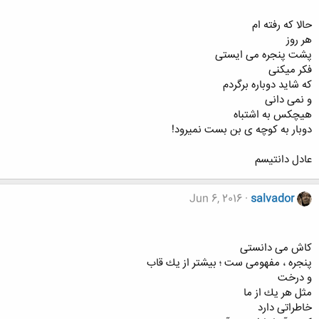
حالا ‌که رفته ام
هر روز
پشت پنجره می ایستی
فکر میکنی
که شاید دوباره برگردم
و‌ نمی دانی
هیچکس به اشتباه
دوبار به کوچه ی بن بست نمیرود!
عادل دانتیسم
Jun 6, 2016
salvador
كاش مى دانستى
پنجره ، مفهومى ست ؛ بيشتر از يك قاب
و درخت
مثل هر يك از ما
خاطراتى دارد