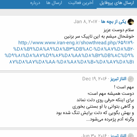
ارسال های پروفایل
آخرین فعالیت
ارسال ها
درباره
یکی از بچه ها
Jan 8, 2017
سلام دوست عزیز
خوشحال میشم به این تاپیک سر بزنین
http://www.www.iran-eng.ir/showthread.php/659179-
%D8%B9%DA%A9%D8%B3%DB%8C-%D8%A7%D8%B2-
%D9%81%D8%A7%D9%86%D8%AA%D8%B2%DB%8C%D9%
87%D8%A7%D8%AA-%D8%A8%D8%B0%D8%A7%D8%B1
الناز تبریز
Dec 19, 2016
مهم است !
دوست همیشه مهم است؛
برای اینکه حرفی روی دلت نماند
و گاهی بتوانی با او بستنی بخوری
و بهش بگویی که دلت برایش تنگ شده بود
وگرنه آدم پژمرده می‌شود...
الناز تبریز
Jun 30, 2016