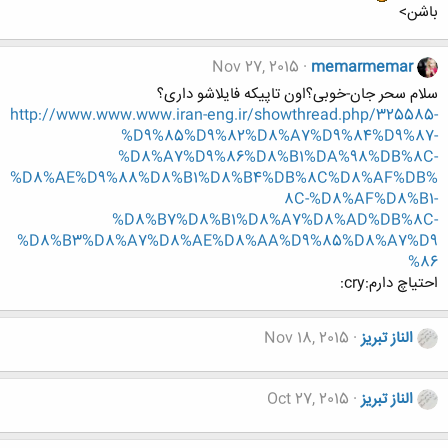
باشن>
Nov 27, 2015
memarmemar
سلام سحر جان-خوبی؟اون تاپیکه فایلاشو داری؟
http://www.www.www.iran-eng.ir/showthread.php/325585-
%D9%85%D9%82%D8%A7%D9%84%D9%87-
%D8%A7%D9%86%D8%B1%DA%98%DB%8C-
%D8%AE%D9%88%D8%B1%D8%B4%DB%8C%D8%AF%DB%
8C-%D8%AF%D8%B1-
%D8%B7%D8%B1%D8%A7%D8%AD%DB%8C-
%D8%B3%D8%A7%D8%AE%D8%AA%D9%85%D8%A7%D9
%86
احتیاچ دارم:cry:
الناز تبریز
Nov 18, 2015
الناز تبریز
Oct 27, 2015