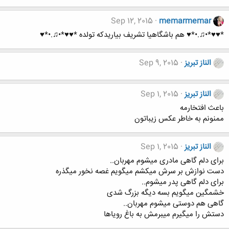
Sep 12, 2015
memarmemar
*♥♥*•♫.•*♥ هم باشگاهیا تشریف بیاریدکه تولده *♥♥*•♫.•*♥
الناز تبریز
Sep 9, 2015
الناز تبریز
Sep 1, 2015
باعث افتخارمه
ممنونم به خاطر عکس زیباتون
الناز تبریز
Sep 1, 2015
برای دلم گاهی مادری میشوم مهربان..
دست نوازش بر سرش میکشم میگویم غصه نخور میگذره
برای دلم گاهی پدر میشوم..
خشمگین میگویم بسه دیگه بزرگ شدی
گاهی هم دوستی میشوم مهربان..
دستش را میگیرم میبرمش به باغ رویاها