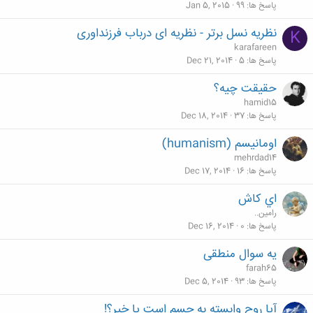
پاسخ ها
99
Jan 5, 2015
نظریه نسل برتر - نظریه ای درباب فرزنداوری
K
karafareen
پاسخ ها
5
Dec 21, 2014
حقیقت چیه؟
hamid15
پاسخ ها
37
Dec 18, 2014
اومانیسم (humanism)
mehrdad14
پاسخ ها
16
Dec 17, 2014
اي كاش
رامين..
پاسخ ها
0
Dec 16, 2014
یه سوال منطقی
farah65
پاسخ ها
93
Dec 5, 2014
آیا روح وابسته به جسم است یا خیر؟!