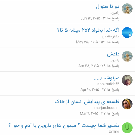
دو تا سئوال
رامين..
پاسخ ها
3
Jun 16, 2015
اگه خدا بخواد 2x2 میشه 5 تا؟
مکفر مقدس
پاسخ ها
131
May 25, 2015
داعش
رامين..
پاسخ ها
29
Apr 28, 2015
سرنوشت.....
shokoufeh94
پاسخ ها
17
Apr 10, 2015
فلسفه ی پیدایش انسان از خاک
marjan.hoseini
پاسخ ها
27
Mar 9, 2015
تفسیر شما چیست ؟ میمون های داروین یا آدم و حوا ؟
U
Unline