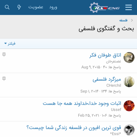
ورود
عضویت
فلسفه
بحث و گفتگوی فلسفی
فیلتر
اتاق طوفان فکر
م
ه
غضنفرخان
م
پاسخ ها
40
Aug 9, 2015
میزگرد فلسفی
م
ه
CHerchil
م
پاسخ ها
134
Sep 1, 2014
اثبات وجود خدا،خداوند همه جا هست
Ussef
پاسخ ها
106
Feb 25, 2021
قوی ترین افیون در فلسفه زندگی شما چیست؟
*Essi*