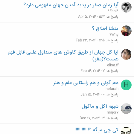
آیا زمان صفر در پدید آمدن جهان مفهومی دارد؟
*Essi*
پاسخ ها
153
Apr 5, 2014
منشا اخلاق ؟
?Why
پاسخ ها
125
Feb 23, 2014
آیا کل جهان از طریق کاوش های متداول علمی قابل فهم
هست؟(مغز)
elisa.ff
پاسخ ها
7
Feb 14, 2014
هم گونی و هم راستایی علم و هنر
H
hefarah
پاسخ ها
0
Jan 15, 2014
شبهه آکل و ماکول
major7
پاسخ ها
3
Dec 17, 2013
کی چی میگه ؟!!!!!!!!!!!!