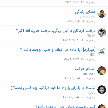
پاسخ ها
24
Feb 2, 2020
معنای زندگی
مرتضی ساعی
پاسخ ها
5
Feb 1, 2019
درخت گردکان با این بزرگی، درخت خربزه الله اکبر؟
*Essi*
پاسخ ها
151
Dec 4, 2018
[میزگرد] آیا ماده می تواند واجب الوجود باشد ؟
EECi
پاسخ ها
30
May 4, 2017
اقسام حرکت
amirstark
پاسخ ها
2
Jun 24, 2016
تناسخ يا باززايي(روح ما قبلا دركالبد چه كسي بوده؟!)
اريايي
پاسخ ها
12
Feb 26, 2016
کسی هست خواب خدا رو دیده باشه؟