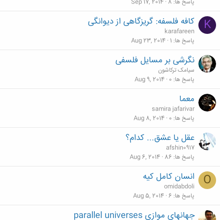
پاسخ ها
8
Sep 17, 2014
کافه فلسفه: گریزگاهی از دیوانگی
K
karafareen
پاسخ ها
1
Aug 23, 2014
نگرشی بر مسایل فلسفی
سیامک ترکاشون
پاسخ ها
0
Aug 9, 2014
معما
samira jafarivar
پاسخ ها
0
Aug 8, 2014
عقل یا عشق... کدام؟
afshin0917
پاسخ ها
86
Aug 6, 2014
انسان كامل كيه
O
omidabdoli
پاسخ ها
6
Aug 5, 2014
جهانهاي موازي parallel universes