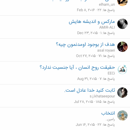
elham_un
پاسخ ها
22
Feb 8, 2016
مارکس و اندیشه هایش
AMIR-ALI
پاسخ ها
1
Dec 23, 2015
هدف از بوجود اومدنمون چیه؟
asal royaei
پاسخ ها
71
Oct 27, 2015
حقیقت روح انسان ، آیا جنسیت ندارد؟
EECi
پاسخ ها
7
Aug 31, 2015
ثابت کنید خدا عادل است.
s.j.khataeepour
پاسخ ها
185
Jul 28, 2015
انتخاب
رامين..
پاسخ ها
22
Jun 16, 2015