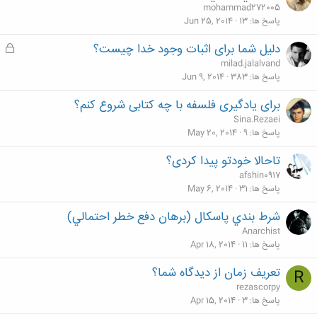
mohammad272005
پاسخ ها
13
Jun 25, 2014
دلیل شما برای اثبات وجود خدا چیست؟
ق
ف
milad.jalalvand
ل
پاسخ ها
383
Jun 9, 2014
ش
برای یادگیری فلسفه با چه کتابی شروع کنم؟
د
Sina.Rezaei
ه
پاسخ ها
9
May 20, 2014
تاحالا خودتو پیدا کردی؟
afshin0917
پاسخ ها
31
May 6, 2014
شرط بندي پاسكال (برهان دفع خطر احتمالي)
Anarchist
پاسخ ها
11
Apr 18, 2014
تعریف زمان از دیدگاه شما؟
R
rezascorpy
پاسخ ها
3
Apr 15, 2014