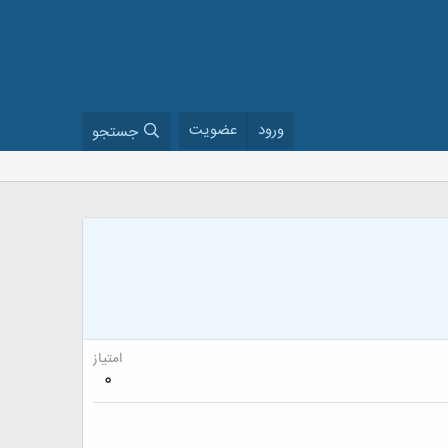
ورود
عضویت
جستجو
امتیاز
0