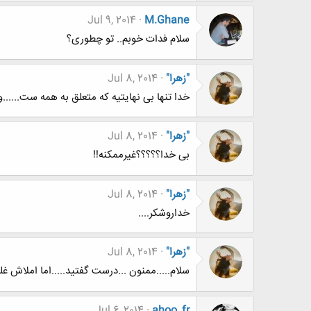
Jul 9, 2014
M.Ghane
سلام فدات خوبم.. تو چطوری؟
"زهرا"
Jul 8, 2014
خدا تنها بی نهایتیه که متعلق به همه ست......و
"زهرا"
Jul 8, 2014
بی خدا؟؟؟؟؟غیرممکنه!!
"زهرا"
Jul 8, 2014
خداروشکر....
"زهرا"
Jul 8, 2014
سلام.....ممنون ...درست گفتید.....اما املاش غ
Jul 6, 2014
ahoo_fr