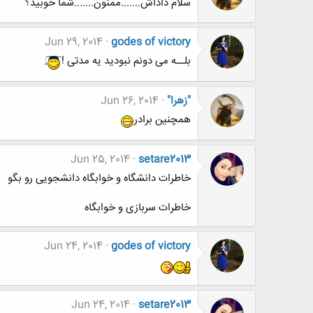
سلام داداش.......ممنون.......شما خوبید؟
Jun 29, 2014
godes of victory
بلــه می دونم نبودید یه مدتی !
"زهرا"
Jun 26, 2014
همچنین برادر
Jun 25, 2014
setare2013
خاطرات دانشگاه و خوابگاه دانشجویی رو بگو
خاطرات سربازی و خوابگاه
Jun 24, 2014
godes of victory
Jun 24, 2014
setare2013