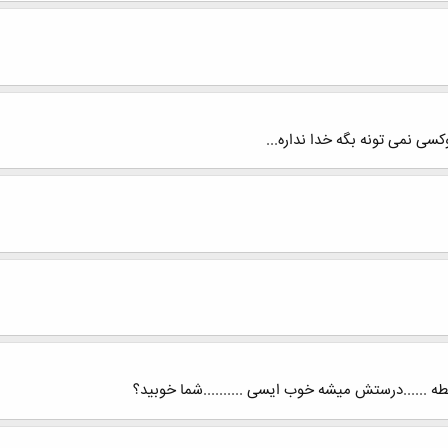
کسی نمی تونه بگه خدا نداره...
لطه ......درستش میشه خوب ایسی ..........شما خوبید؟