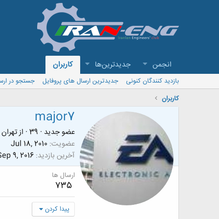
انجمن
جدیدترین‌ها
کاربران
بازدید کنندگان کنونی
جدیدترین ارسال های پروفایل
جستجو در ارس
کاربران
major7
عضو جدید
·
39
·
از
تهران
عضویت
Jul 18, 2010
آخرین بازدید
Sep 9, 2016
ارسال ها
735
پیدا کردن