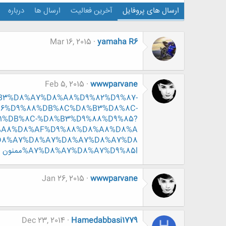
ارسال های پروفایل
آخرین فعالیت
ارسال ها
درباره
Mar 16, 2015
yamaha R6
Feb 5, 2015
wwwparvane
%D8%B3%D8%A7%D8%A8%D9%82%D9%87-
86%D9%88%DB%8C%D8%B3%D8%8C-
1%DB%8C-%D8%B3%D9%88%D9%85?
D8%A8%D8%AF%D9%88%D8%A8%D8%A
D8%A7%D8%A7%D8%A7%D8%A7%D8
%A7%D8%A7%D8%A7%D9%85lممنون
م
Jan 26, 2015
wwwparvane
Dec 23, 2014
Hamedabbasi1779