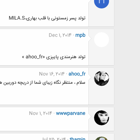
H
تولد پسر زمستونی با قلب بهاری،MILA.S
Dec 1, 2014
mpb
تولد هنرمندی پاییزی «ahoo_fr »
Nov 16, 2014
ahoo_fr
سلام ، منتظر نگاه زیبای شما از دریچه دوربین ه
Nov 1, 2014
wwwparvane
Jul 25, 2014
thamin