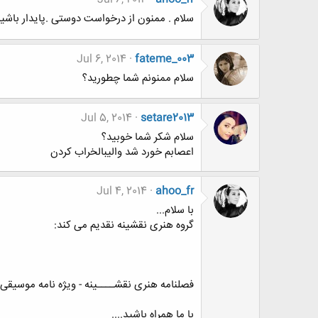
سلام . ممنون از درخواست دوستی .پایدار باشی
Jul 6, 2014
fateme_003
سلام ممنونم شما چطورید؟
Jul 5, 2014
setare2013
سلام شکر شما خوبید؟
اعصابم خورد شد والیبالخراب کردن
Jul 4, 2014
ahoo_fr
با سلام...
گروه هنری نقشینه نقدیم می کند:
فصلنامه هنری نقشــــینه - ویژه نامه موسیقی | سال دوم 
با ما همراه باشید....