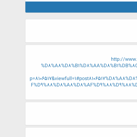
http://ww
%D8%A8%D8%B1%D8%AA%D8%B1%DB%8C
p=8106517&viewfull=1#post8106517%D8
F%D9%88%D8%A8%D8%AF%D9%88%D9%88%