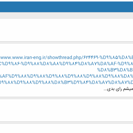
w.www.www.iran-eng.ir/showthread.php/624469-%D9%85
%D9%86-%D9%88%D8%A8%D9%84%D8%A7%DA%AF-%D9%
%D8%B3%D8%B
%A8%D8%AF%D9%88%D9%88%D9%88%D9%88%D9%88%D9%88%
D9%88%D9%88%D9%88%D8%B3%D9%84%D8%A7%D8%A7%
یشم رای بدی...