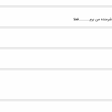
رمنده من برم...........فعلا