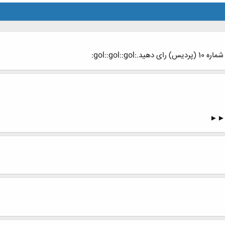
د.:gol::gol::gol:
►►►