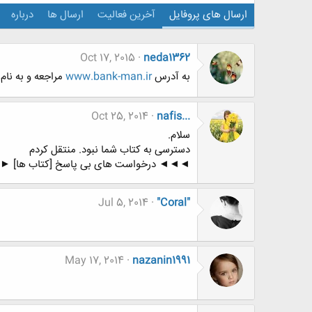
ارسال های پروفایل
آخرین فعالیت
ارسال ها
درباره
Oct 17, 2015
neda1362
به آدرس
www.bank-man.ir
مراجعه و به نام شماره 10 (پردیس) رای دهی
Oct 25, 2014
nafis...
سلام.
دسترسی به کتاب شما نبود. منتقل کردم
◄◄◄ درخواست های بی پاسخ [کتاب ها] 
Jul 5, 2014
"Coral"
May 17, 2014
nazanin1991