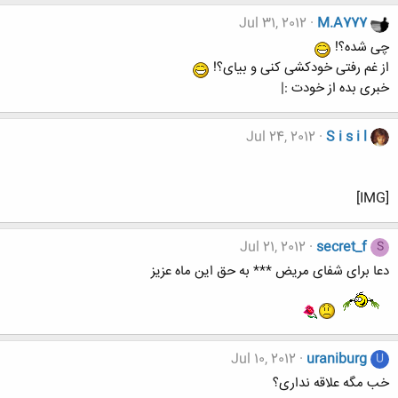
Jul 31, 2012
M.A777
چی شده؟!
از غم رفتی خودکشی کنی و بیای؟!
خبری بده از خودت :|
Jul 24, 2012
S i s i l
[IMG]
Jul 21, 2012
secret_f
S
دعا برای شفای مریض *** به حق این ماه عزیز
Jul 10, 2012
uraniburg
U
خب مگه علاقه نداری؟