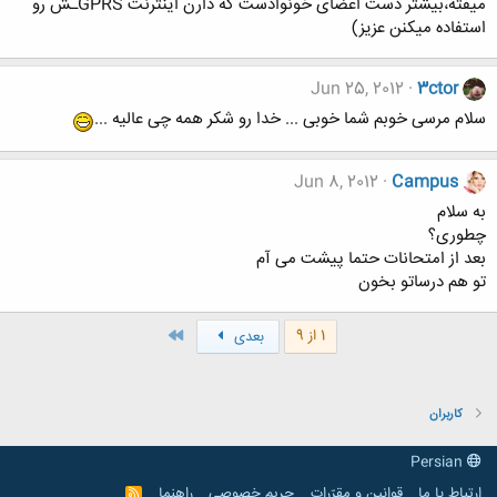
میفته،بیشتر دست اعضای خونوادست که دارن اینترنت GPRSـش رو
استفاده میکنن عزیز)
Jun 25, 2012
3ctor
سلام مرسی خوبم شما خوبی ... خدا رو شکر همه چی عالیه ...
Jun 8, 2012
Campus
به سلام
چطوری؟
بعد از امتحانات حتما پیشت می آم
تو هم درساتو بخون
آخر
1 از 9
بعدی
کاربران
Persian
ارتباط با ما
قوانین و مقرّرات
حریم خصوصی
راهنما
R