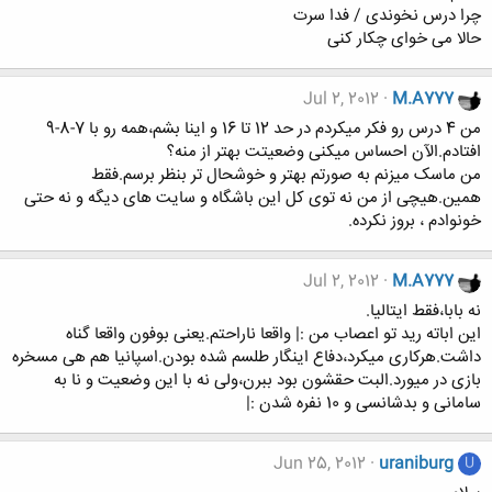
چرا درس نخوندی / فدا سرت
حالا می خوای چکار کنی
Jul 2, 2012
M.A777
من 4 درس رو فکر میکردم در حد 12 تا 16 و اینا بشم،همه رو با 7-8-9
افتادم.الآن احساس میکنی وضعیتت بهتر از منه؟
من ماسک میزنم به صورتم بهتر و خوشحال تر بنظر برسم.فقط
همین.هیچی از من نه توی کل این باشگاه و سایت های دیگه و نه حتی
خونوادم ، بروز نکرده.
Jul 2, 2012
M.A777
نه بابا،فقط ایتالیا.
این اباته رید تو اعصاب من :| واقعا ناراحتم.یعنی بوفون واقعا گناه
داشت.هرکاری میکرد،دفاع اینگار طلسم شده بودن.اسپانیا هم هی مسخره
بازی در میورد.البت حقشون بود ببرن،ولی نه با این وضعیت و نا به
سامانی و بدشانسی و 10 نفره شدن :|
Jun 25, 2012
uraniburg
U