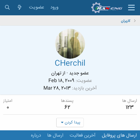
ورود
عضویت
کاربران
CHerchil
عضو جدید
·
از
تهران
عضویت
Feb 18, 2009
آخرین بازدید
Mar 28, 2013
ارسال ها
پسندها
امتیاز
0
62
123
پیدا کردن
ارسال های پروفایل
آخرین فعالیت
ارسال ها
درباره