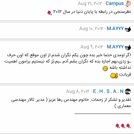
Aug 21, 2012
Campus
نظرسنجی در رابطه با پایان دنیا در سال 2012
Aug 10, 2012
M.A777
Aug 9, 2012
M.A777
اگر اومدی حتما خبر بده چون یکم نگران شدم.از اون موقع که اون حرف
ـو زدی،بهم اجازه بده که نگران بشم.آدم ـیم،بُز که نیستیم برامون اهمیت
نداشته باشه
قربانت
Aug 8, 2012
E . H . S . A . N
تقدیر و تشکر از زحمات ِ خانوم مهندس رها عزیز ( مدیر ِ تالار مهندسی
معماری )
___________________________