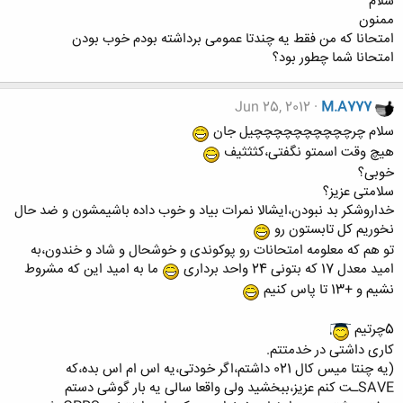
سلام
ممنون
امتحانا که من فقط یه چندتا عمومی برداشته بودم خوب بودن
امتحانا شما چطور بود؟
Jun 25, 2012
M.A777
سلام چرچچچچچچچچچچیل جان
هیچ وقت اسمتو نگفتی،کثثثیف
خوبی؟
سلامتی عزیز؟
خداروشکر بد نبودن،ایشالا نمرات بیاد و خوب داده باشیمشون و ضد حال
نخوریم کل تابستون رو
تو هم که معلومه امتحانات رو پوکوندی و خوشحال و شاد و خندون،به
امید معدل 17 که بتونی 24 واحد برداری
ما به امید این که مشروط
نشیم و +13 تا پاس کنیم
5چرتیم
کاری داشتی در خدمتتم.
(یه چنتا میس کال 021 داشتم،اگر خودتی،یه اس ام اس بده،که
SAVEـت کنم عزیز،ببخشید ولی واقعا سالی یه بار گوشی دستم