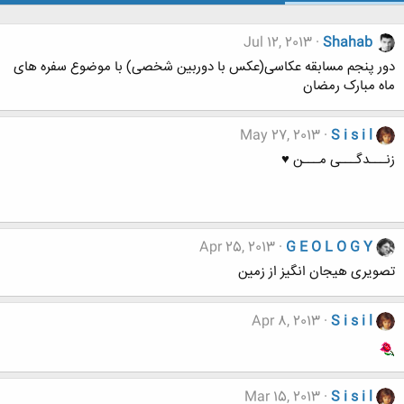
Jul 12, 2013
Shahab
دور پنجم مسابقه عکاسی(عکس با دوربین شخصی) با موضوع سفره های
ماه مبارک رمضان
May 27, 2013
S i s i l
زنـــدگـــی مـــن ♥
Apr 25, 2013
G E O L O G Y
تصویری هیجان انگیز از زمین
Apr 8, 2013
S i s i l
Mar 15, 2013
S i s i l