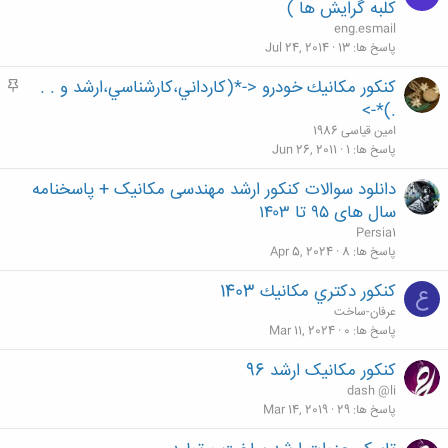
ه
کلبه گرایش ها )
م
eng.esmail
پاسخ ها
13
Jul 24, 2014
كنكور مكانيك خودرو <-*(كارداني،كارشناسي،ارشد و . .
م
ه
.)*->
م
امین قیاسی 1986
پاسخ ها
1
Jun 26, 2011
دانلود سوالات کنکور ارشد مهندسی مکانیک + پاسخنامه
سال های ۹۵ تا ۱۴۰۳
Persia1
پاسخ ها
8
Apr 5, 2024
كنكور دكتري مكانيك 1403
ع
عرفان-ساخت
پاسخ ها
0
Mar 11, 2024
کنکور مکانیک ارشد 96
dash @li
پاسخ ها
29
Mar 14, 2019