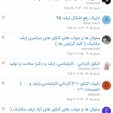
ه
nimanoori
م
پاسخ ها
818
Sep 15, 2016
تاپیک رفع اشکال ارشد 95
م
A
ه
alma_mech
م
پاسخ ها
3
Feb 18, 2016
سئوال ها و جواب های کنکور های سراسری ارشد
م
ه
مکانیک ( کلبه گرایش ها )
م
na3rmech83
پاسخ ها
19
Sep 11, 2015
کنکور كارداني ، كارشناسي، ارشد و دكترا ساخت و تولید
م
ه
Hossein_b5717
م
پاسخ ها
1K
Feb 2, 2015
تاپيك كنكور <-*(كارداني،كارشناسي،ارشد و . . .)
م
D
ه
تاسيسات *->
م
deljavan
پاسخ ها
16
Aug 16, 2014
سئوال ها و جواب های کنکور های آزاد ارشد مکانیک (
م
E