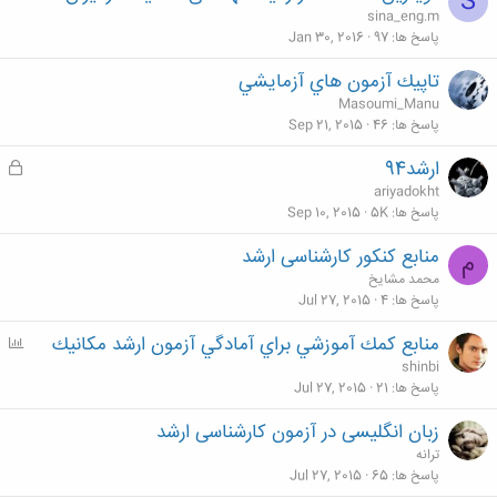
S
sina_eng.m
پاسخ ها
97
Jan 30, 2016
تاپيك آزمون هاي آزمايشي
Masoumi_Manu
پاسخ ها
46
Sep 21, 2015
ارشد94
ق
ف
ariyadokht
ل
پاسخ ها
5K
Sep 10, 2015
ش
منابع کنکور کارشناسی ارشد
م
د
محمد مشایخ
ه
پاسخ ها
4
Jul 27, 2015
منابع كمك آموزشي براي آمادگي آزمون ارشد مكانيك
P
o
shinbi
l
پاسخ ها
21
Jul 27, 2015
l
زبان انگلیسی در آزمون کارشناسی ارشد
ترانه
پاسخ ها
65
Jul 27, 2015