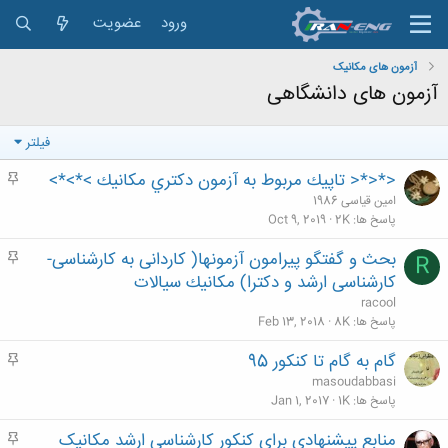
ورود
عضویت
آزمون های مکانیک
آزمون های دانشگاهی
فیلتر
<*<*< تاپيك مربوط به آزمون دكتري مكانيك >*>*>
م
ه
امین قیاسی 1986
م
پاسخ ها
2K
Oct 9, 2019
بحث و گفتگو پیرامون آزمونها( کاردانی به کارشناسی-
م
R
ه
کارشناسی ارشد و دکترا) مكانيك سيالات
م
racool
پاسخ ها
8K
Feb 13, 2018
گام به گام تا کنکور 95
م
ه
masoudabbasi
م
پاسخ ها
1K
Jan 1, 2017
منابع پیشنهادی برای کنکور کارشناسی ارشد مکانیک
م