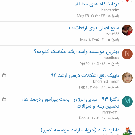
دردانشگاه های مختلف
banitamim
پاسخ ها
23
May 29, 2015
منبع اصلی برای ارتعاشات
reza6999
پاسخ ها
12
May 9, 2015
بهترین موسسه واسه ارشد مکانیک کدومه؟
N
needless
پاسخ ها
18
Apr 15, 2015
تاپیک رفع اشکالات درسی ارشد 94
ق
ف
khorshid_mech
ل
پاسخ ها
194
Feb 4, 2015
ش
دکترا 93 - تبدیل انرژی - بحث پیرامون درصد ها،
ق
M
د
ف
تخمین رتبه و سوالات
ه
ل
mhn10624
ش
پاسخ ها
20
Dec 12, 2014
د
دانلود کنید (جزوات ارشد موسسه نصیر)
ه