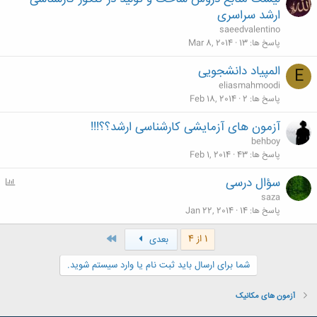
ارشد سراسری
saeedvalentino
پاسخ ها
13
Mar 8, 2014
المپیاد دانشجویی
E
eliasmahmoodi
پاسخ ها
2
Feb 18, 2014
آزمون های آزمایشی کارشناسی ارشد؟؟!!!
behboy
پاسخ ها
43
Feb 1, 2014
سؤال درسی
P
o
saza
l
پاسخ ها
14
Jan 22, 2014
l
آخر
1 از 4
بعدی
شما برای ارسال باید ثبت نام یا وارد سیستم شوید.
آزمون های مکانیک