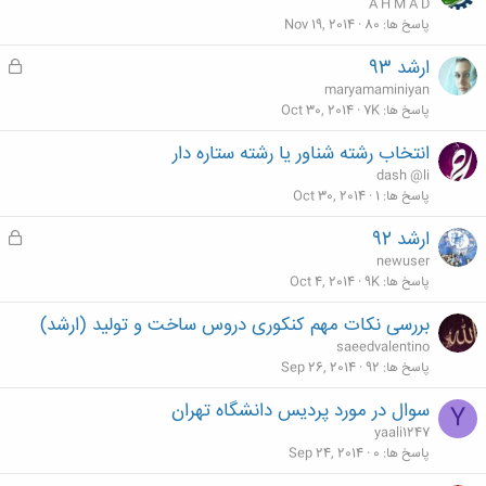
A H M A D
پاسخ ها
80
Nov 19, 2014
ارشد 93
ق
ف
maryamaminiyan
ل
پاسخ ها
7K
Oct 30, 2014
ش
انتخاب رشته شناور یا رشته ستاره دار
د
dash @li
ه
پاسخ ها
1
Oct 30, 2014
ارشد 92
ق
ف
newuser
ل
پاسخ ها
9K
Oct 4, 2014
ش
بررسی نکات مهم کنکوری دروس ساخت و تولید (ارشد)
د
saeedvalentino
ه
پاسخ ها
92
Sep 26, 2014
سوال در مورد پردیس دانشگاه تهران
Y
yaali1247
پاسخ ها
0
Sep 24, 2014