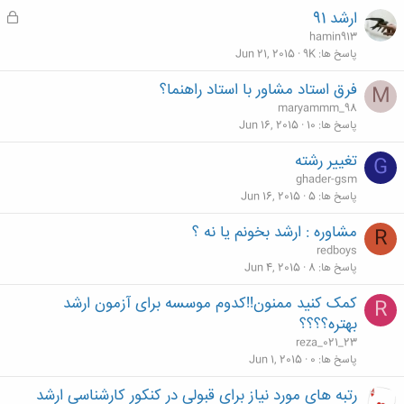
ارشد 91
ق
ف
hamin913
ل
پاسخ ها
9K
Jun 21, 2015
ش
فرق استاد مشاور با استاد راهنما؟
M
د
maryammm_98
ه
پاسخ ها
10
Jun 16, 2015
تغيير رشته
G
ghader-gsm
پاسخ ها
5
Jun 16, 2015
مشاوره : ارشد بخونم یا نه ؟
R
redboys
پاسخ ها
8
Jun 4, 2015
کمک کنید ممنون!!کدوم موسسه برای آزمون ارشد
R
بهتره؟؟؟؟
reza_021_23
پاسخ ها
0
Jun 1, 2015
رتبه های مورد نیاز برای قبولی در کنکور کارشناسی ارشد