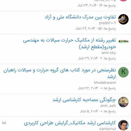
hamid_b1365
پاسخ ها
14
Jul 23, 2014
تفاوت بین مدرک دانشگاه ملی و آزاد
prado2009
پاسخ ها
151
Jun 29, 2014
تغییر رشته از مکانیک حرارت سیالات به مهندسی
خودرو(مقطع ارشد)
amir-sky
پاسخ ها
2
Jun 29, 2014
نظرسنجی در مورد کتاب های گروه حرارت و سیالات راهیان
K
ارشد
khodakarami
پاسخ ها
0
Jun 22, 2014
چگونگی مصاحبه کارشناسی ارشد
amir_aatt
پاسخ ها
0
Jun 5, 2014
کارشناسی ارشد مکانیک_گرایش طراحی کاربردی
P
o
santacruz