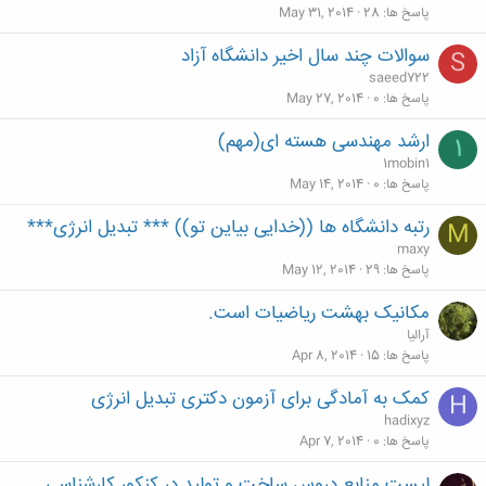
l
پاسخ ها
28
May 31, 2014
l
سوالات چند سال اخیر دانشگاه آزاد
S
saeed722
پاسخ ها
0
May 27, 2014
ارشد مهندسی هسته ای(مهم)
1
1mobin1
پاسخ ها
0
May 14, 2014
رتبه دانشگاه ها ((خدایی بیاین تو)) *** تبدیل انرژی***
M
maxy
پاسخ ها
29
May 12, 2014
مکانیک بهشت ریاضیات است.
آرالیا
پاسخ ها
15
Apr 8, 2014
کمک به آمادگی برای آزمون دکتری تبدیل انرژی
H
hadixyz
پاسخ ها
0
Apr 7, 2014
لیست منابع دروس ساخت و تولید در کنکور کارشناسی