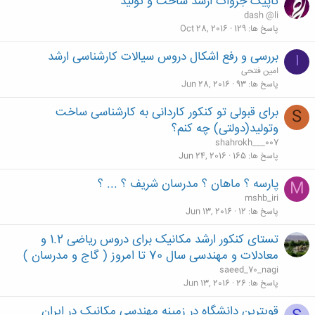
تاپیک جزوات ارشد ساخت و تولید
dash @li
پاسخ ها
129
Oct 28, 2016
بررسی و رفع اشکال دروس سیالات کارشناسی ارشد
ا
امین فتحی
پاسخ ها
93
Jun 28, 2016
برای قبولی تو کنکور کاردانی به کارشناسی ساخت
S
وتولید(دولتی) چه کنم؟
shahrokh___007
پاسخ ها
165
Jun 24, 2016
پارسه ؟ ماهان ؟ مدرسان شریف ؟ ... ؟
M
mshb_iri
پاسخ ها
12
Jun 13, 2016
تستای کنکور ارشد مکانیک برای دروس ریاضی 1.2 و
معادلات و مهندسی سال 70 تا امروز ( گاج و مدرسان )
saeed_70_nagi
پاسخ ها
26
Jun 13, 2016
قویترین دانشگاه در زمینه مهندسی مکانیک در ایران