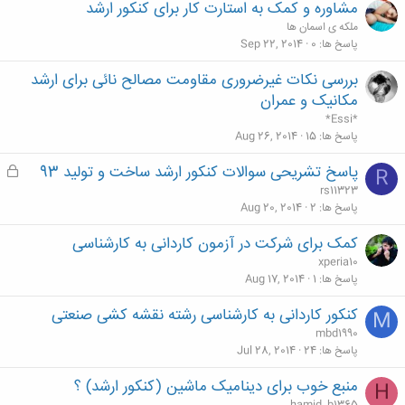
مشاوره و کمک به استارت کار برای کنکور ارشد
ملکه ی اسمان ها
پاسخ ها
0
Sep 22, 2014
بررسی نکات غیرضروری مقاومت مصالح نائی برای ارشد
مکانیک و عمران
*Essi*
پاسخ ها
15
Aug 26, 2014
پاسخ تشریحی سوالات کنکور ارشد ساخت و تولید 93
ق
R
ف
rs11323
ل
پاسخ ها
2
Aug 20, 2014
ش
کمک برای شرکت در آزمون کاردانی به کارشناسی
د
xperia10
ه
پاسخ ها
1
Aug 17, 2014
کنکور کاردانی به کارشناسی رشته نقشه کشی صنعتی
M
mbd1990
پاسخ ها
24
Jul 28, 2014
منبع خوب برای دینامیک ماشین (کنکور ارشد) ؟
H