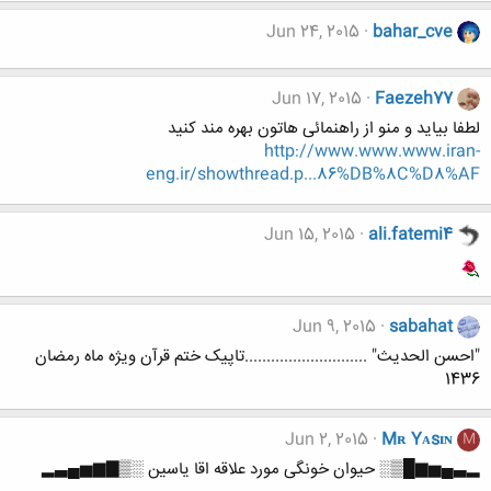
Jun 24, 2015
bahar_cve
Jun 17, 2015
Faezeh77
لطفا بیاید و منو از راهنمائی هاتون بهره مند کنید
http://www.www.www.iran-
eng.ir/showthread.p...86%DB%8C%D8%AF
Jun 15, 2015
ali.fatemi4
Jun 9, 2015
sabahat
"احسن الحدیث" ............................تاپیک ختم قرآن ویژه ماه رمضان
1436
Jun 2, 2015
Mʀ Yᴀsɪɴ
M
▂▃▄▅▆█▒░ حیوان خونگی مورد علاقه اقا یاسین ░▒▇▆▅▄▃▂