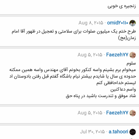
زنجیره ی خوبی
Aug 8, 2015
omid20110
طرح ختم یک میلیون صلوات برای سلامتی و تعجیل در ظهور آقا امام
زمان(عج)
Aug 5, 2015
Faezeh77
سلوم
میخوام برم بشینم واسه کنکور بخونم آقای مهندس واسه همین ممکنه
حدوده ی سال یا شایدم بیشتر نیام باشگاه گفتم قبل رفتن بادوستان اد
لیستم خداحافظی کنم
واسم دعاکنین
شاد موفق و تندرست باشید در پناه حق
Aug 5, 2015
Faezeh77
Jul 30, 2015
a.tahoori