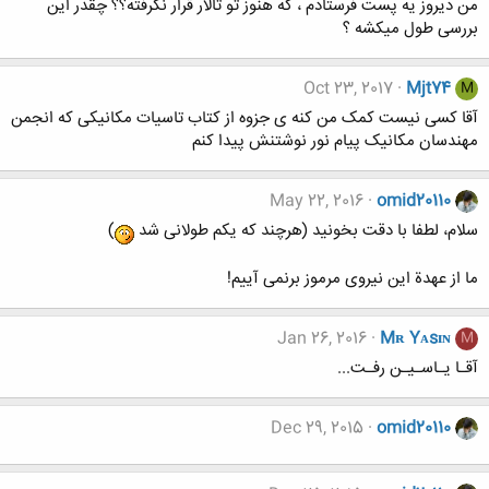
من دیروز یه پست فرستادم ، که هنوز تو تالار قرار نگرفته؟؟ چقدر این
بررسی طول میکشه ؟
Oct 23, 2017
Mjt74
M
آقا کسی نیست کمک من کنه ی جزوه از کتاب تاسیات مکانیکی که انجمن
مهندسان مکانیک پیام نور نوشتنش پیدا کنم
May 22, 2016
omid20110
سلام، لطفا با دقت بخونید (هرچند که یکم طولانی شد
)
ما از عهدة این نیروی مرموز برنمی آییم!
Jan 26, 2016
Mʀ Yᴀsɪɴ
M
آقـا یـاسـیـن رفـت...
Dec 29, 2015
omid20110