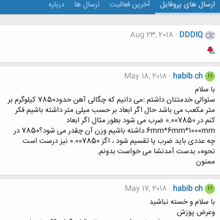
ارسال های پروفایل
آخرین فعالیت
ارسال ها
درباره
Aug 23, 2018
DDDIQ
May 18, 2018
habib ch
H
با سلام
سئوالی خدمتتان داشتم :می دانیم که چگالی آهن حدود7850 کیلوگرم بر
متر مکعب می باشد حال اگر ابعاد بر حسب میلی متر داشته باشیم فکر
کنم در 0.007850 ضرب می شود بطور مثال اگر ابعاد
6mm*6mm*1000mm داشته باشیم وزن آن چقدر می شود؟7850 در
چه عددی باید ضرب یا تقسیم شود ، اگز 0.007850 نیز درست است
نحوهء بدست آمدنشا می خواست بدونم.
ممنون
May 17, 2018
habib ch
H
با سلام و خسته نباشید
وعرض پوزش