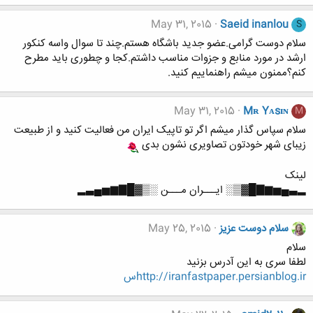
May 31, 2015
Saeid inanlou
S
سلام دوست گرامی.عضو جدید باشگاه هستم.چند تا سوال واسه کنکور
ارشد در مورد منابع و جزوات مناسب داشتم.کجا و چطوری باید مطرح
کنم؟ممنون میشم راهنماییم کنید.
May 31, 2015
Mʀ Yᴀsɪɴ
M
سلام سپاس گذار میشم اگر تو تاپیک ایران من فعالیت کنید و از طبیعت
زیبای شهر خودتون تصاویری نشون بدی
لینک
▂▃▄▅▆▇█▓▒░ ایـــران مـــن ░▒▓█▇▆▅▄▃▂
سلام دوست عزیز
May 25, 2015
سلام
لطفا سری به این آدرس بزنید
http://iranfastpaper.persianblog.irس