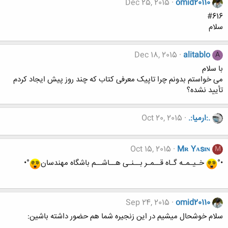
Dec 25, 2015
omid20110
#616
سلام
Dec 18, 2015
alitablo
A
با سلام
می خواستم بدونم چرا تاپیک معرفی کتاب که چند روز پیش ایجاد کردم
تأیید نشده؟
.:ارمیا:.
Oct 20, 2015
Oct 15, 2015
Mʀ Yᴀsɪɴ
M
•°
خـیـمـه گـاه قــمـر بــنـی هــاشــم باشگاه مهندسان
°•
Sep 24, 2015
omid20110
سلام خوشحال میشیم در این زنجیره شما هم حضور داشته باشین: