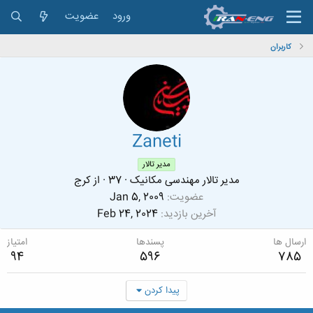
ورود
عضویت
کاربران
Zaneti
مدیر تالار
مدیر تالار مهندسی مکانیک
·
37
·
از
کرج
عضویت
Jan 5, 2009
آخرین بازدید
Feb 24, 2024
ارسال ها
پسندها
امتیاز
94
596
785
پیدا کردن