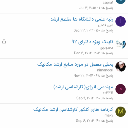
capra1
پاسخ ها
1
Jul 3, 2015
رتبه علمی دانشگاه ها مقطع ارشد
ا
امین فتحی
پاسخ ها
50
Dec 23, 2014
تاپیک ویژه دکترای 92
ق
ف
محمودپور
ل
پاسخ ها
206
Dec 6, 2014
ش
بحثی مفصل در مورد منابع ارشد مکانیک
د
nimanoori
ه
پاسخ ها
68
Nov 22, 2014
مهندسی انرژی(کارشناسی ارشد)
0
003291
پاسخ ها
20
Sep 9, 2014
کارنامه های کنکور کارشناسی ارشد مکانیک
M
maxy
پاسخ ها
40
Sep 6, 2014