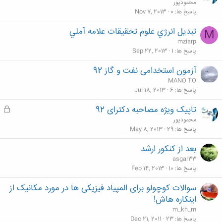
محمودپور
پاسخ ها
0
Nov 7, 2013
تبديل انرژي علوم تحقيقات علامه آملي
M
mziarp
پاسخ ها
1
Sep 22, 2013
آزمون استخدامی نفت و گاز 92
MANO TO
پاسخ ها
6
Jul 18, 2013
تاپیک ویژه مصاحبه دکترای 92
ق
ف
محمودپور
ل
پاسخ ها
29
May 8, 2013
ش
بعد از كنكور ارشد
د
asgar33
ه
پاسخ ها
10
Feb 14, 2013
سوالات کوچولو برای المپیاد فیزیکی ها در مورد مکانیک از
اینکاره هاش!
m_kh_m
پاسخ ها
23
Dec 21, 2011