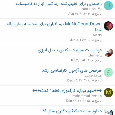
راهنمایی برای تغییررشته ازماشین ابزار به تاسیسات
H
hamidreza1991
پاسخ ها
3
Aug 31, 2014
MeNoCountDown نرم افزاری برای محاسبه زمان ارائه
شما
MeNo
پاسخ ها
0
Jun 8, 2014
درخواست سوالات دكتري تبديل انرژي
_hamed_
پاسخ ها
6
Jan 2, 2014
سرفصل های آزمون کارشناسی ارشد
ع
علیرضا حبشی
پاسخ ها
8
Dec 25, 2013
+++مهم درباره کارآموزی لطفا" کمک+++
M
mohammad_444_0o
پاسخ ها
15
Dec 23, 2013
دانلود سوالات کنکور دکتری سال 91