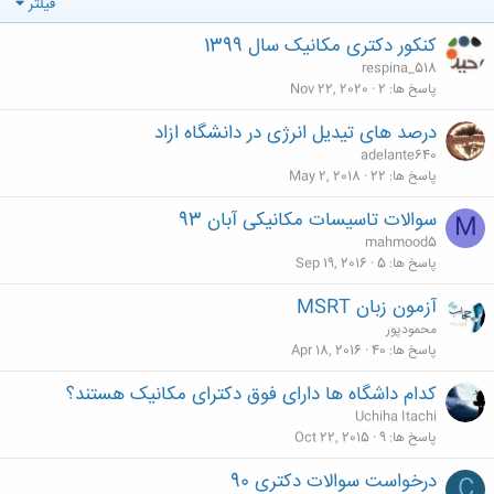
فیلتر
کنکور دکتری مکانیک سال 1399
respina_518
پاسخ ها
2
Nov 22, 2020
درصد های تیدیل انرژی در دانشگاه ازاد
adelante640
پاسخ ها
22
May 2, 2018
سوالات تاسیسات مکانیکی آبان 93
M
mahmood5
پاسخ ها
5
Sep 19, 2016
آزمون زبان MSRT
محمودپور
پاسخ ها
40
Apr 18, 2016
کدام داشگاه ها دارای فوق دکترای مکانیک هستند؟
Uchiha Itachi
پاسخ ها
9
Oct 22, 2015
درخواست سوالات دکتری 90
C