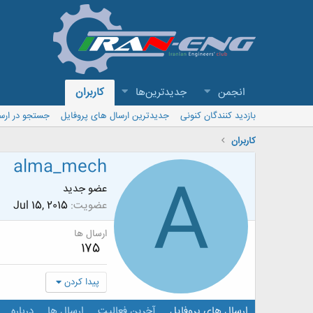
انجمن
جدیدترین‌ها
کاربران
بازدید کنندگان کنونی
جدیدترین ارسال های پروفایل
جستجو در ارس
کاربران
alma_mech
A
عضو جدید
عضویت
Jul 15, 2015
ارسال ها
175
پیدا کردن
ارسال های پروفایل
آخرین فعالیت
ارسال ها
درباره