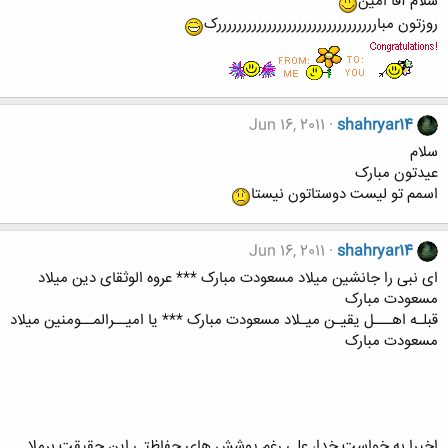
سلام آقا امین
روزتون مباررررررررررررررررررررررررررررررررک
Jun 16, 2011
shahryar14
سلام
عیدتون مبارک
اسمم تو لیست دوستاتون نیستا
Jun 16, 2011
shahryar14
ای نبی را جانشین میلاد مسعودت مبارک *** عروه الوثقای دین میلاد
مسعودت مبارک
قبلـه اهـــل یقیـن میـلاد مسعودت مبارک *** یا امیــرالمــومنین میلاد
مسعودت مبارک
اخیرا به خواست خدا، علی رغم پوشش های حفاظتی این حقیقت برملا