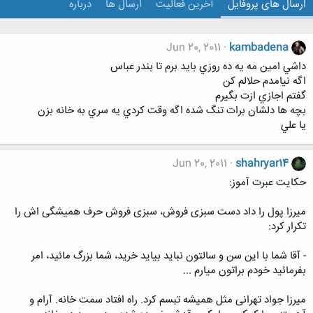
ارسال های پروفایل
آخرین فعالیت
ارسال ها
درباره
Jun 20, 2011
kambadena
داشي امين مه يه ده روزي بايد برم تا بندر عباس
اگه نيامدم حلالم كن
گفتم اجازي ازت بگيرم
بچه ها دلشان برات تنگ شده اگه وقت كردي يه سري به خانه بزن
يا علي
Jun 20, 2011
shahryar14
حکایت عبرت آموز:
میرزا پول را داد دست سبزی فروش، سبزی فروش حرف همیشگی اش را
تکرار کرد:
- آقا شما با این سن و سالتون نباید بیاید خرید، شما بزرگ مائید، امر
بفرمائید خودم براتون میارم ...
میرزا جواد تهرانی مثل همیشه تبسم کرد. راه افتاد سمت خانه. آرام و