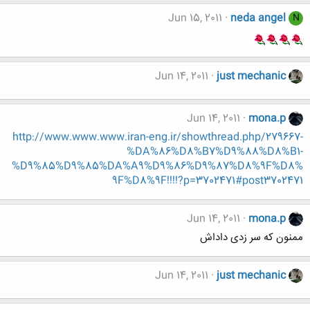
Jun 15, 2011
neda angel
N
Jun 14, 2011
just mechanic
Jun 14, 2011
mona.p
http://www.www.www.iran-eng.ir/showthread.php/279667-
%DA%86%D8%B7%D9%88%D8%B1-
%D9%85%D9%85%DA%A9%D9%86%D9%87%D8%9F%D8%
9F%D8%9F!!!!?p=3702471#post3702471
Jun 14, 2011
mona.p
ممنون که سر زدی داداش
Jun 14, 2011
just mechanic