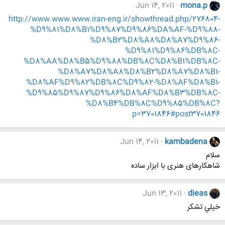
Jun 14, 2011
mona.p
http://www.www.www.iran-eng.ir/showthread.php/276804-
%D9%81%D8%B1%D9%87%D9%86%DA%AF-%D9%88-
%D8%B2%D8%A8%D8%A7%D9%86-
%D9%81%D9%86%DB%8C-
%D8%AA%D8%B5%D9%88%DB%8C%D8%B1%DB%8C-
%D8%A7%D8%A8%D8%B2%D8%A7%D8%B1-
%D8%AF%D9%82%DB%8C%D9%82-%D8%AF%D8%B1-
%D9%85%D9%87%D9%86%D8%AF%D8%B3%DB%8C-
%D8%B4%DB%8C%D9%85%DB%8C?
p=3701846#post3701846
Jun 14, 2011
kambadena
سلام
شاهکارهای هنری با ابزار ساده
Jun 13, 2011
dieas
خيلي تشكر