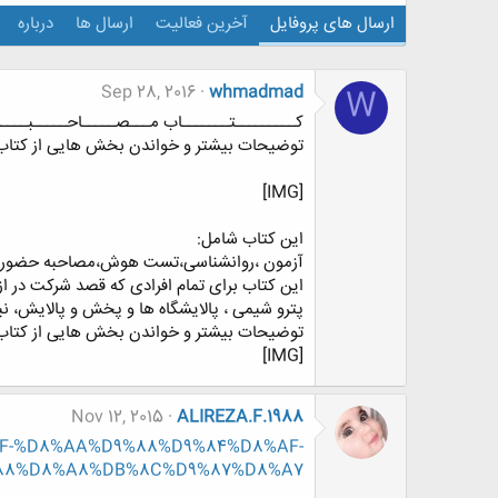
ارسال های پروفایل
آخرین فعالیت
ارسال ها
درباره
Sep 28, 2016
whmadmad
W
کـــــــــتـــــــاب مـــصـــــاحـــــبــــ
توضیحات بیشتر و خواندن بخش هایی از کتاب در : p.ir
[IMG]
این کتاب شامل:
آزمون ،روانشناسی،تست هوش،مصاحبه حضور
این کتاب برای تمام افرادی که قصد شرکت در
پترو شیمی ، پالایشگاه ها و پخش و پالایش، نی
توضیحات بیشتر و خواندن بخش هایی از کتاب در : p.ir
[IMG]
Nov 12, 2015
ALIREZA.F.1988
8%AF-%D8%AA%D9%88%D9%84%D8%AF-
88%D8%A8%DB%8C%D9%87%D8%A7