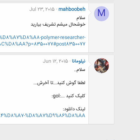
Jul 23, 2015
mahboobeh
M
سلام
خوشحال میشم تشریف بیارید
6%D8%A7%D8%A8-polymer-researcher-
%D8%AA?p=8350077#post8350077
نیلومانا
Jun 12, 2015
سلام..
لطفا گوش کنید...تا آخرش...
کلیک کنید ...:gol:
لینک دانلود:
%84%D8%A7-%D8%A7%D9%86%D8%AA/