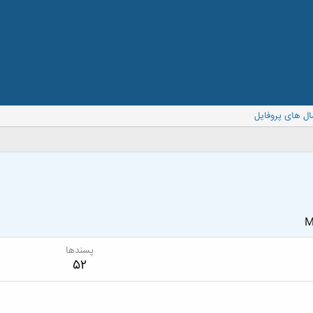
ال های پروفایل
M
پسندها
52