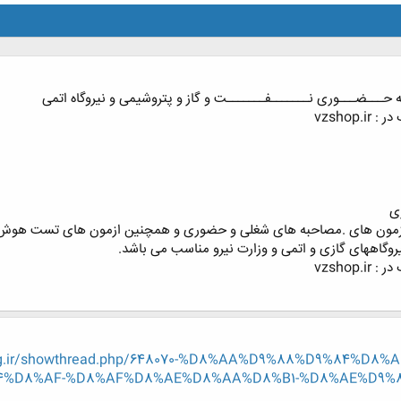
ه حـــضـــوری نـــــــفـــــــت و گاز و پتروشیمی و نیروگاه اتمی
vzsho
ی
 ازمون های .مصاحبه های شغلی و حضوری و همچنین ازمون های تست هوش و
روگاههای گازی و اتمی و وزارت نیرو مناسب می باشد.
vzsho
eng.ir/showthread.php/648070-%D8%AA%D9%88%D9%84%D
4%D8%AF-%D8%AF%D8%AE%D8%AA%D8%B1-%D8%AE%D9%