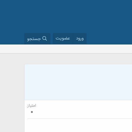
ورود
عضویت
جستجو
امتیاز
0