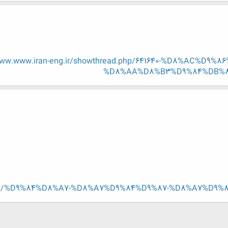
www.www.iran-eng.ir/showthread.php/641640-%D8%AC%D9%8
%D8%AA%D8%B3%D9%84%DB%8C
fa/374/%D9%84%D8%A7-%D8%A7%D9%84%D9%87-%D8%A7%D9