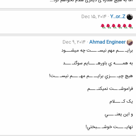
اما به هیچ ستاره ی دیگری سلام نخواهم کرد...
Dec 15, 2014
Y..or..Z
Dec 9, 2014
Ahmad Engineer
برايـ ـــم مهم نيسـ ـــت چه ميشـــود
به همــــه ي باورهـ ـــايم سوگنـ ـــد
هيچ چيـ ـــزي برايــ ــم مهـ ـــم نيسـ ــت!
فراموشـ ــت نميکنـ ـــم
يک کـ ـــلام
و اين يعنـ ـــي
نهايـ ـــت خوشـ ــبختي!