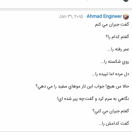
Jan 31, 2015
Ahmad Engineer
گفت جبران مي کنم
گفتم کدام را؟
عمر رفته را...
روي شکسته را...
دل مرده اما تپيده را...
حالا من هيچ! جواب اين تار موهاي سفيد را مي دهي؟
نگاهي به سرم کرد و گفت:چه پير شده اي!
گفتم جبران مي کني؟
گفت کدامش را...