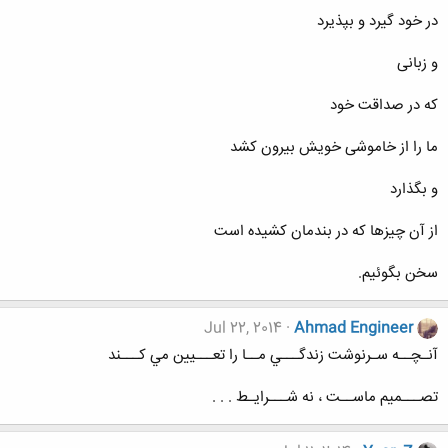
در خود گيرد و بپذيرد
و زبانی
که در صداقت خود
ما را از خاموشی خويش بيرون کشد
و بگذارد
از آن چيزها که در بندمان کشيده است
سخن بگوئيم.
Jul 22, 2014
Ahmad Engineer
آنـچــه سـرنوشت زندگـــي مــا را تعـــيين مي کـــند
تصـــميم ماســت ، نه شـــرايـط . . .