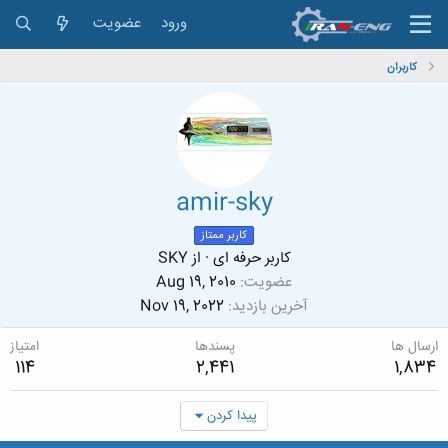
ورود
عضویت
کاربران
amir-sky
کاربر ممتاز
کاربر حرفه ای
·
از
SKY
عضویت
Aug 19, 2010
آخرین بازدید
Nov 19, 2022
ارسال ها
پسندها
امتیاز
114
2,441
1,834
پیدا کردن