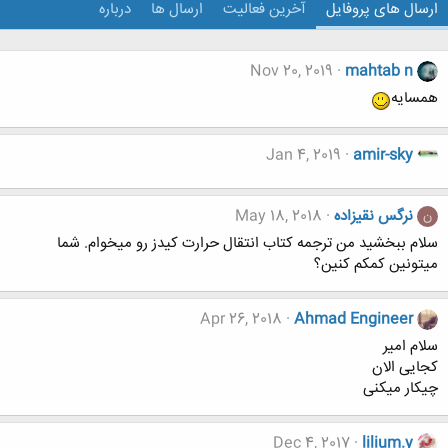
ارسال های پروفایل
آخرین فعالیت
ارسال ها
درباره
Nov 20, 2019
mahtab n
همسایه
Jan 4, 2019
amir-sky
نرگس نقیزاده
May 18, 2018
ن
سلام‌ ببخشید من ترجمه کتاب انتقال حرارت کیدز رو میخوام. شما
میتونین کمکم کنین؟
Apr 26, 2018
Ahmad Engineer
سلام امیر
کجایی الان
چیکار میکنی
Dec 4, 2017
lilium.y