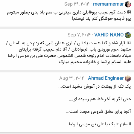
Sep 29, 2014
memarmemar
اقا دمت گرم عجب پروفایلی داری.میتونی ب منم یاد بدی چطور میتونم
پرو فایلمو خوشگل کنم بلد نیستم!
Sep 7, 2014
VAHID NANO
آقا قرار شاه و گدا هست یادتان / آری همان شبی که زدم دل به نامتان /
مشهد ،حرم ،ورودی باب الجوادتان / آقا دلم عجیب گرفته برایتان
میلاد باسعادت امام رئوف شمس الشموس حضرت علی بن موسی الرضا
علیه السلام برشما و خانواده محترم مبارک
Aug 31, 2014
Ahmad Engineer
یک تکه از بهشت در آغوش مشهد است...
حتی اگر به آخر خط هم رسیده ای...
آنجا برای عشق شروعی مجدد است...
السلام علیک یا علی بن موسی الرضا