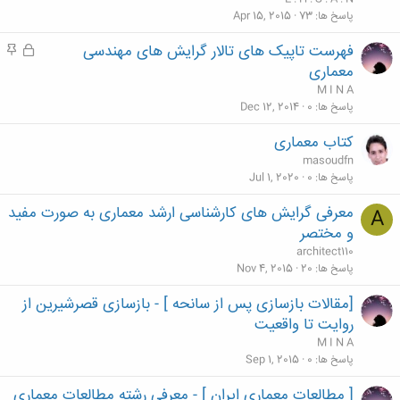
پاسخ ها
73
Apr 15, 2015
فهرست تاپیک های تالار گرایش های مهندسی
ق
م
ف
ه
معماری
ل
م
M I N A
ش
پاسخ ها
0
Dec 12, 2014
د
کتاب معماری
ه
masoudfn
پاسخ ها
0
Jul 1, 2020
معرفی گرایش های کارشناسی ارشد معماری به صورت مفید
A
و مختصر
architect110
پاسخ ها
20
Nov 4, 2015
[مقالات بازسازی پس از سانحه ] - بازسازی قصرشیرین از
روایت تا واقعیت
M I N A
پاسخ ها
0
Sep 1, 2015
[ مطالعات معماری ایران ] - معرفی رشته مطالعات معماری