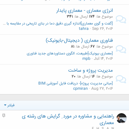
انرژی معماری - معماری پایدار
موضوع ها
174
ارسال ها
341
[گفت و گوی معماری]اندازه گیری دقیق دما در بنای تاریخی در مقایسه با بنای مدرن
tahra
Sep 26, 2016
فناوری معماری ( دیجیتال-بایونیک)
موضوع ها
67
ارسال ها
81
[معماری بیونیک]طبیعت، الگوی دستاوردهای جدید فناوری
mpb
Jul 14, 2016
مدیریت پروژه و ساخت
موضوع ها
16
ارسال ها
20
[مبانی مدیریت پروژه]- دریافت فایل آموزشی BIM
cpmiran
Aug 27, 2016
فیلتر
راهتمایی و مشاوره در مورد ِ گرایش های رشته ی
م
ه
معماری
م
E . H . S . A . N