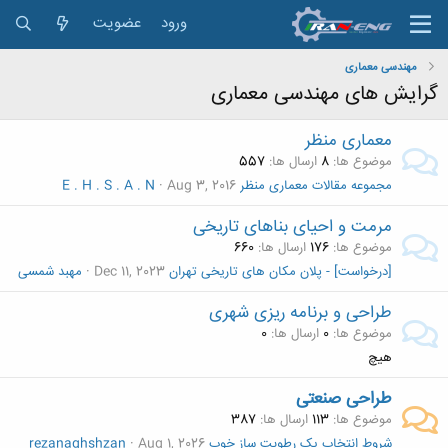
ورود
عضویت
مهندسی معماری
گرایش های مهندسی معماری
معماری منظر
موضوع ها
8
ارسال ها
557
مجموعه مقالات معماری منظر
Aug 3, 2016
E . H . S . A . N
مرمت و احیای بناهای تاریخی
موضوع ها
176
ارسال ها
660
[درخواست] - پلان مکان های تاریخی تهران
Dec 11, 2023
مهبد شمسی
طراحی و برنامه ریزی شهری
موضوع ها
0
ارسال ها
0
هیچ
طراحی صنعتی
موضوع ها
113
ارسال ها
387
شروط انتخاب یک رطوبت ساز خوب
Aug 1, 2026
rezanaghshzan