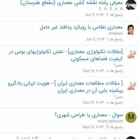
معرفی رشته نقشه کشی معماری (مقطع هنرستان)
E . H . S . A . N
پاسخ ها
2
Jun 9, 2014
معماری نظامی با رویکرد پدافند غیر عامل
mrabasi
پاسخ ها
1
Jun 6, 2014
[مقالات تکنولوژی معماری] - نقش تکنولوژیهای بومی در
کیفیت فضاهای مسکونی
یمین*
پاسخ ها
0
Dec 17, 2013
[ مقالات مطالعات معماری ایران ] - هویت ایرانی بادگیرو
پیشینه یابی آن در معماری ایران
یمین*
پاسخ ها
0
Dec 16, 2013
سوال - معماری یا طراحی شهری؟
M
marry behesht
پاسخ ها
4
Nov 17, 2013