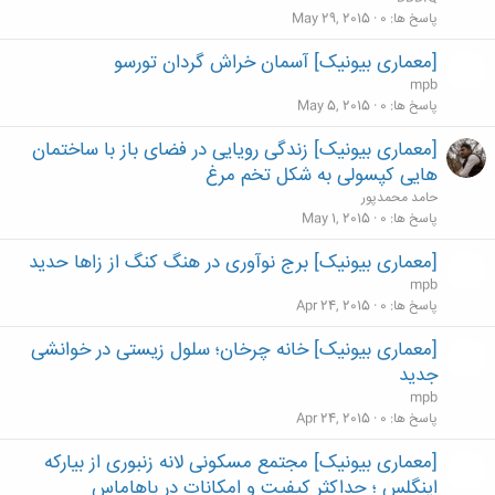
پاسخ ها
0
May 29, 2015
[معماری بیونیک] آسمان خراش گردان تورسو
mpb
پاسخ ها
0
May 5, 2015
[معماری بیونیک] زندگی رویایی در فضای باز با ساختمان
هایی کپسولی به شکل تخم مرغ
حامد محمدپور
پاسخ ها
0
May 1, 2015
[معماری بیونیک] برج نوآوری در هنگ کنگ از زاها حدید
mpb
پاسخ ها
0
Apr 24, 2015
[معماری بیونیک] خانه چرخان؛ سلول زیستی در خوانشی
جدید
mpb
پاسخ ها
0
Apr 24, 2015
[معماری بیونیک] مجتمع مسکونی لانه زنبوری از بیارکه
اینگلس ؛ حداکثر کیفیت و امکانات در باهاماس