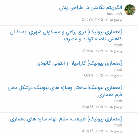
الگوریتم تکاملی در طراحی پلان
hastia89
پاسخ ها
2
Oct 28, 2015
[معماری بیونیک] برج زراعیِ و مسکونی شهریِ؛ به دنبال
کاهش فاصله تولید و مصرف
mpb
پاسخ ها
0
Oct 15, 2015
[معماری بیونیک] کازامیلا از آنتونی گائودی
mpb
پاسخ ها
0
Oct 5, 2015
[معماری بیونیک]ساختار وسازه های بیونیک درشکل دهی
فرم معماری
mpb
پاسخ ها
0
Sep 18, 2015
[معماری بیونیک] طبیعت، منبع الهام سازه های معماری
mpb
پاسخ ها
0
Aug 29, 2015