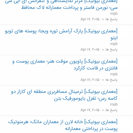
[معماری بیونیک] مرکز نمایشگاهی و کنفرانس ای ایی سی
سی؛ نورمن فاستر و پرداخت معمارانه لاک محافظ
mpb
پاسخ ها
0
Apr 17, 2015
[معماری بیونیک] پارک آرامش توره ویجا؛ پوسته های تویو
ایتو
mpb
پاسخ ها
0
Apr 17, 2015
[معماری بیونیک] پاویون موقت هنر؛ معماری پوست و
فانتزی در قامت کارکرد
mpb
پاسخ ها
0
Apr 17, 2015
[معماری بیونیک] ترمینال مسافربری منطقه ای کازار دو
کاسه رس؛ تغزل بایومورفیک بتن
mpb
پاسخ ها
0
Apr 17, 2015
[معماری بیونیک] خانه لارن از معماران مانک؛ هرمنوتیک
پوست در پرداختی معمارانه