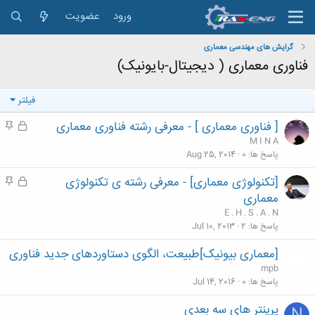
ورود
عضویت
گرایش های مهندسی معماری
فناوری معماری ( دیجیتال-بایونیک)
فیلتر
[ فناوری معماری ] - معرفی رشته فناوری معماری
ق
م
ف
ه
M I N A
ل
م
پاسخ ها
0
Aug 25, 2014
ش
[تکنولوژی معماری] - معرفی رشته ی تکنولوژی
ق
م
د
ف
ه
معماری
ه
ل
م
E . H . S . A . N
ش
پاسخ ها
2
Jul 10, 2013
د
[معماری بیونیک]طبیعت، الگوی دستاوردهای جدید فناوری
ه
mpb
پاسخ ها
0
Jul 14, 2016
پرینتر های سه بعدی