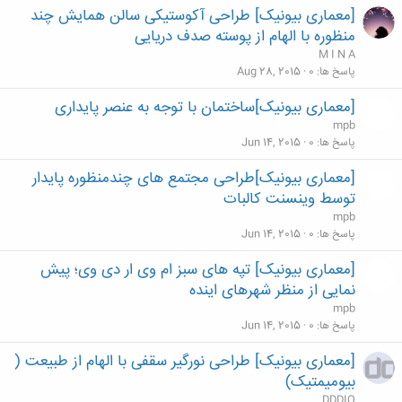
[معماری بیونیک] طراحی آکوستیکی سالن همایش چند
منظوره با الهام از پوسته صدف دریایی
M I N A
پاسخ ها
0
Aug 28, 2015
[معماری بیونیک]ساختمان با توجه به عنصر پایداری
mpb
پاسخ ها
0
Jun 14, 2015
[معماری بیونیک]طراحی مجتمع های چندمنظوره پایدار
توسط وینسنت کالبات
mpb
پاسخ ها
0
Jun 14, 2015
[معماری بیونیک] تپه های سبز ام وی ار دی وی؛ پیش
نمایی از منظر شهرهای اینده
mpb
پاسخ ها
0
Jun 14, 2015
[معماری بیونیک] طراحی نورگیر سقفی با الهام از طبیعت (
بیومیمتیک)
DDDIQ