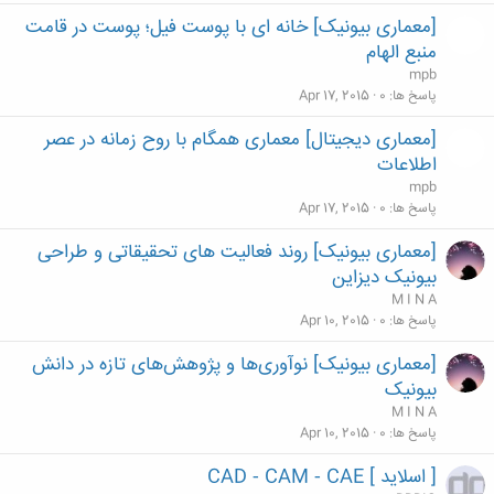
[معماری بیونیک] خانه ای با پوست فیل؛ پوست در قامت
منبع الهام
mpb
پاسخ ها
0
Apr 17, 2015
[معماری دیجیتال] معماری همگام با روح زمانه در عصر
اطلاعات
mpb
پاسخ ها
0
Apr 17, 2015
[معماری بیونیک] روند فعالیت های تحقیقاتی و طراحی
بیونیک دیزاین
M I N A
پاسخ ها
0
Apr 10, 2015
[معماری بیونیک] نوآوری‌ها و پژوهش‌های تازه در دانش
بیونیک
M I N A
پاسخ ها
0
Apr 10, 2015
[ اسلاید ] CAD ‐ CAM ‐ CAE