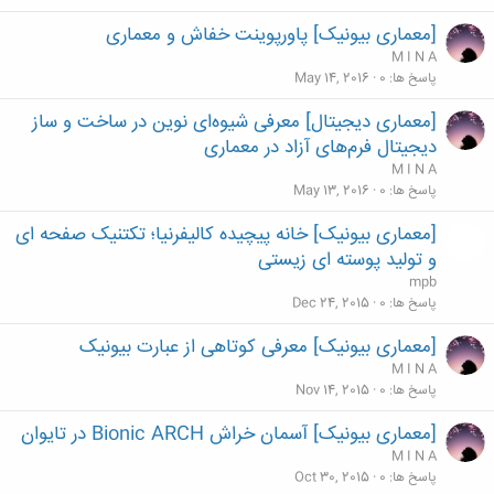
[معماری بیونیک] پاورپوینت خفاش و معماری
M I N A
پاسخ ها
0
May 14, 2016
[معماری دیجیتال] معرفی شیوه‌ای نوین در ساخت ‌و ساز
دیجیتال فرم‌های آزاد در معماری
M I N A
پاسخ ها
0
May 13, 2016
[معماری بیونیک] خانه پیچیده کالیفرنیا؛ تکتنیک صفحه ای
و تولید پوسته ای زیستی
mpb
پاسخ ها
0
Dec 24, 2015
[معماری بیونیک] معرفی کوتاهی از عبارت بیونیک
M I N A
پاسخ ها
0
Nov 14, 2015
[معماری بیونیک] آسمان خراش Bionic ARCH در تایوان
M I N A
پاسخ ها
0
Oct 30, 2015