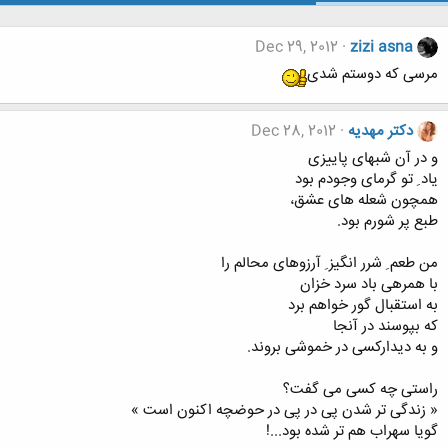
Dec 29, 2012
zizi asna
مرسی که دوستم شدی
دکتر مهدیه
Dec 28, 2012
و در آن شبهای پاییزی
یاد ِ تو گرمای وجودم بود
همچون شعله های عشق،
طبع پر شورم بود.
من طعم ِ شرر انگیز ِ‌ آرزوهای محالم را
با همرهی باد سرد خزان
به استقبال گور خواهم برد
که بپوسند در آنجا
و به دیدارکسی در خموشی بروند.
راستی چه کسی می گفت؟
« زندگی تر شدن پی در پی در حوضچه اکنون است »
گویا سهراب هم تر شده بود...!