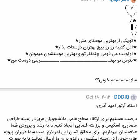
¯`v´¯)
`•.¸.•´
☻/
/▌
/ \
★تویکی از بهترین دوستای منی★
★این کتیبه رو رو پیج بهترین دوستات بذار★
★اونوقت می فهمی چندنفر تورو بهترین دوستشون میدونن★
★نترس تو بهتـ ـــــــــــــــــــــــــ ــــــــــرینی دوست من★
سلامممممممم خوبی؟؟
Oct 18, 2012
DDDIQ
استاد آرتور امید آذری:
درصدد هستیم برای ارتقاء سطح علمی دانشجویان عزیز در زمینه طراحی
معماری، اسکیس و پرزانته فضایی ایجاد کنیم تا به رشد و پرورش شما
علاقمندان بپردازیم. برای محقق شدن این امر لازم است شما عزیزان پروژه
های خود را در زمینه اسکیس و راندو برای ما ارسال نمائید تا به صورت