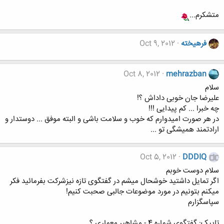
متشکرم...
فرهيخته
Oct 9, 2012
Oct 8, 2012
mehrazban
سلام
علیرضا جان خوبی داداش ؟!
چه خبرا ... کم پیدایی !!!
در هر صورت امیدوارم که خوب و سلامت باشی و البته موفق ... دوستدار و
ارادتمند همیشگی تو ...
Oct 5, 2012
DDDIQ
سلام دوست خوبم
اگر تمایل داشتید خوشحال میشم در گفتگوی تازه نیزشرکت بفرمائید فکر
میکنم بتونیم در مورد موضوعات جالبی صحبت کنیم!
سپاسگزارم
تاپیک: گفتگوی شماره 4 - مشاهیر معماری ؟