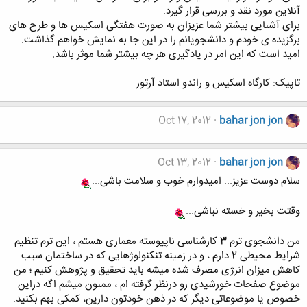
آنلاین مورد نقد و بررسی قرار گیرد.
برای آشنایی بیشتر شما عزیزان به صورت هفتگی اسکیس ها و طرح های
برگزیده ی خودم و دانشجویانم را در این جا به نمایش خواهم گذاشت.
امید است که این امر در یادگیری هر چه بیشتر شما موثر باشد.
تاپیک: کارگاه اسکیس و راندو استاد آرتور
Oct 17, 2012
bahar jon jon
Oct 13, 2012
bahar jon jon
سلام دوست عزیز... امیدوارم خوب و سلامت باشی...
وقتت بخیر و خسته نباشی...
من دانشجوی ترم 3 کارشناسی ناپیوسته معماری هستم ، این ترم تنظیم
شرایط محیطی 2 دارم ، و در زمینه تنکنولوژهایی که در ساختمان سبب
کاهش میزان انرژی مصرف شده میشه باید تحقیق و پژوهش کنیم ؛ من
موضوع صفحات خورشیدی رو درنظر گرفته ام ، ممنون میشم اگه دراین
خصوص یا موضوعاتی دیگر که در ذهن خودتون دارین، کمکی بهم بکنید.