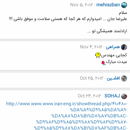
Nov 5, 2012
mehrazban
سلام
علیرضا جان ... امیدوارم که هر کجا که هستی سلامت و موفق باشی !!!
ارادتمند همیشگی تو ...
همراهی
Nov 4, 2012
کجایی مهندس
عیدت مبارک
افشـین
Oct 25, 2012
Oct 24, 2012
SOHAJ
http://www.www.www.iran-eng.ir/showthread.php/410480-
%DA%A9%D9%85%DA%A9-
%D8%A8%D8%B1%D8%A7%DB%8C-
%D9%86%D9%85%D9%88%D9%86%D9%87-
%D9%85%D9%88%D8%B1%D8%AF%DB%8C-