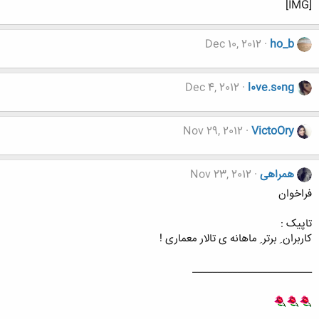
[IMG]
Dec 10, 2012
ho_b
Dec 4, 2012
l0ve.s0ng
Nov 29, 2012
VictoOry
همراهی
Nov 23, 2012
فراخوان
تاپیک :
کاربران ِ برتر ِ ماهانه ی تالار معماری !
________________________