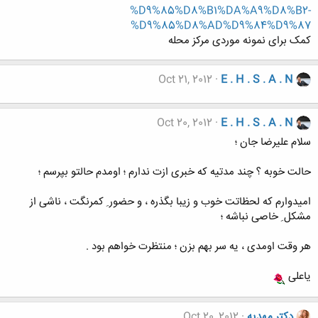
%D9%85%D8%B1%DA%A9%D8%B2-
%D9%85%D8%AD%D9%84%D9%87
کمک برای نمونه موردی مرکز محله
Oct 21, 2012
E . H . S . A . N
Oct 20, 2012
E . H . S . A . N
سلام علیرضا جان ؛
حالت خوبه ؟ چند مدتیه که خبری ازت ندارم ؛ اومدم حالتو بپرسم ؛
امیدوارم که لحظاتت خوب و زیبا بگذره ، و حضور ِ کمرنگت ، ناشی از
مشکل ِ خاصی نباشه ؛
هر وقت اومدی ، یه سر بهم بزن ؛ منتظرت خواهم بود .
یاعلی
دکتر مهدیه
Oct 20, 2012