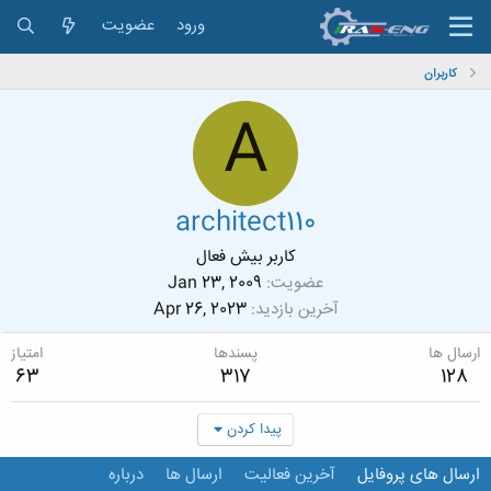
ورود
عضویت
کاربران
A
architect110
کاربر بیش فعال
عضویت
Jan 23, 2009
آخرین بازدید
Apr 26, 2023
ارسال ها
پسندها
امتیاز
63
317
128
پیدا کردن
ارسال های پروفایل
آخرین فعالیت
ارسال ها
درباره