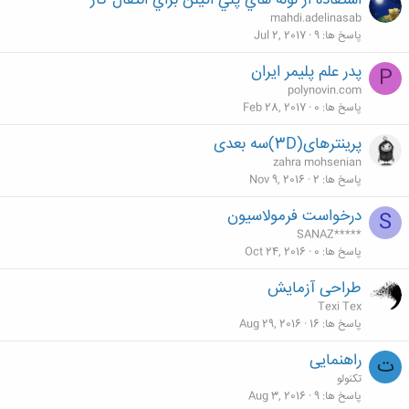
استفاده از لوله هاي پلي اتيلن براي انتقال گاز
mahdi.adelinasab
پاسخ ها
9
Jul 2, 2017
پدر علم پلیمر ایران
P
polynovin.com
پاسخ ها
0
Feb 28, 2017
پرینترهای(3D)سه بعدی
zahra mohsenian
پاسخ ها
2
Nov 9, 2016
درخواست فرمولاسیون
S
SANAZ*****
پاسخ ها
0
Oct 24, 2016
طراحی آزمایش
Texi Tex
پاسخ ها
16
Aug 29, 2016
راهنمایی
ت
تکنولو
پاسخ ها
9
Aug 3, 2016