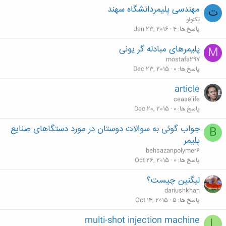
مهندسی پلیمردانشگاه سهند
ت
تکنولو
پاسخ ها
4
Jan 23, 2016
پلیمرهای مبادله گر یونی
M
mostafa297
پاسخ ها
0
Dec 23, 2015
article
ceaselife
پاسخ ها
0
Dec 20, 2015
جواب گوئی به سوالات دوستان در مورد دستگاهای صنایع
B
پلیمر
behsazanpolymer6
پاسخ ها
0
Oct 26, 2015
لیگنین چیست؟
dariushkhan
پاسخ ها
5
Oct 14, 2015
multi-shot injection machine
L