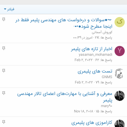
فیلتر
·▪•●سوالات و درخواست های مهندسی پلیمر فقط در
م
ک
ه
اینجا مطرح شود●•▪·
م
کوروش آسمانی
پاسخ ها
2K
امروز در 00:39
اخبار از تازه های پلیمر
م
Y
ه
yasaman_mohamadi
م
پاسخ ها
62
Feb 2, 2022
تست های پلیمری
م
ه
GNMS
م
پاسخ ها
79
Feb 2, 2022
معرفی و آشنایی با مهارت‌های اعضای تالار مهندسی
م
ه
پلیمر
م
mary90
پاسخ ها
15
Nov 18, 2018
کاراموزی های پلیمری
م