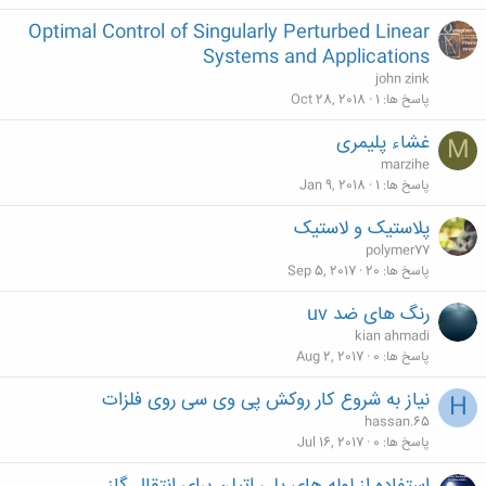
Optimal Control of Singularly Perturbed Linear
Systems and Applications
john zink
پاسخ ها
1
Oct 28, 2018
غشاء پلیمری
M
marzihe
پاسخ ها
1
Jan 9, 2018
پلاستیک و لاستیک
polymer77
پاسخ ها
20
Sep 5, 2017
رنگ های ضد uv
kian ahmadi
پاسخ ها
0
Aug 2, 2017
نیاز به شروع کار روکش پی وی سی روی فلزات
H
hassan.65
پاسخ ها
0
Jul 16, 2017