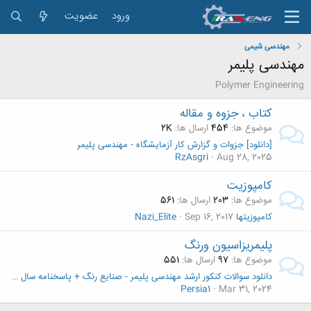
ورود
عضویت
مهندسی شیمی
مهندسی پلیمر
Polymer Engineering
کتاب ، جزوه و مقاله
موضوع ها
454
ارسال ها
2K
[دانلود] جزوات و گزارش کار آزمایشگاه - مهندسی پلیمر
RzAsgri
Aug 28, 2025
کامپوزیت
موضوع ها
203
ارسال ها
561
کامپوزیتها
Sep 16, 2017
Nazi_Elite
پلیمریزاسیون ورنگ
موضوع ها
97
ارسال ها
551
دانلود سوالات کنکور ارشد مهندسی پلیمر - صنایع رنگ + پاسخنامه سال های ۹۵ تا ۱۴۰۲
Persia1
Mar 31, 2024