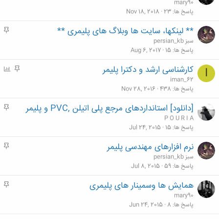
ه
mary90
م
پاسخ ها
23
Nov 18, 2018
** لینکها، سایت ها وبلاگ های پلیمری **
م
ه
persian_kb سبز
م
پاسخ ها
15
Aug 6, 2017
کارشناسی ارشد و دکترا پلیمر
م
P
I
ه
o
iman_62
م
l
پاسخ ها
438
Nov 28, 2016
l
[دانلود] استانداردهای مرجع پلی اتیلن ,PVC و پلیمر
م
ه
P O U R I A
م
پاسخ ها
15
Jul 24, 2015
نرم افزارهای مهندسی پلیمر
م
ه
persian_kb سبز
م
پاسخ ها
59
Jul 8, 2015
همایش ها وسمینار های پلیمری
م
ه
mary90
م
پاسخ ها
8
Jun 24, 2015