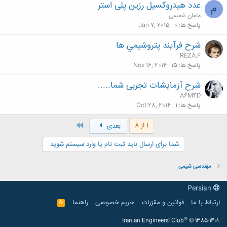
عدد هیدروکسیل رزین پلی استر
م
مامان شمسی
پاسخ ها
0
Jan 7, 2015
شرح فرآيند پتروشيمي ها
REZA.F
پاسخ ها
15
Nov 16, 2014
شرح آزمایشات تجربی شما.....
A6M4D
پاسخ ها
1
Oct 28, 2014
آخر
1 از 8
بعدی
شما برای ارسال باید ثبت نام یا وارد سیستم شوید.
مهندسی شیمی
Persian
ارتباط با ما
قوانین و مقرّرات
حریم خصوصی
راهنما
R
S
S
®
Iranian Engineers' Club
© 1385-1401.