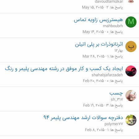
davoudtamizkar
پاسخ ها
2
May 15, 2015
هیسترزیس زاویه تماس
M
mahboubrh
پاسخ ها
0
May 14, 2015
اثرنانوذرات بر پلی اتیلن
ب
بهار12
پاسخ ها
1
Mar 28, 2015
ایجاد یک کسب و کار موفق در رشته مهندسی پلیمر و رنگ
shahabjafarzadeh
پاسخ ها
0
Feb 20, 2015
چسب
sh_317
پاسخ ها
3
Feb 19, 2015
دفترچه سوالات ارشد مهندسی پلیمر 94
polymer77
پاسخ ها
1
Feb 8, 2015