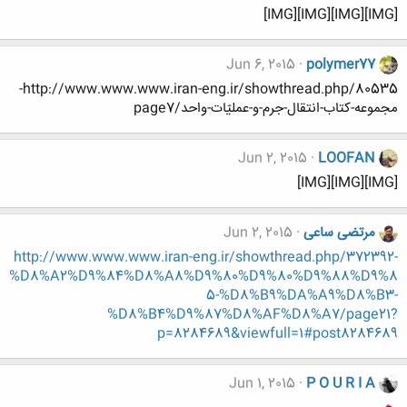
[IMG][IMG][IMG][IMG]
Jun 6, 2015
polymer77
http://www.www.www.iran-eng.ir/showthread.php/80535-
مجموعه-کتاب-انتقال-جرم-و-عملیّات-واحد/page7
Jun 2, 2015
LOOFAN
[IMG][IMG][IMG]
مرتضی ساعی
Jun 2, 2015
http://www.www.www.iran-eng.ir/showthread.php/372392-
%D8%A2%D9%84%D8%A8%D9%80%D9%80%D9%88%D9%8
5-%D8%B9%DA%A9%D8%B3-
%D8%B4%D9%87%D8%AF%D8%A7/page21?
p=8284689&viewfull=1#post8284689
Jun 1, 2015
P O U R I A