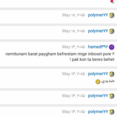
May 18, 2015
polymer77
May 18, 2015
polymer77
May 13, 2015
hamed392
H
nemitunam barat paygham befrestam mige inboxet pore !!
pak kon ta beres behet !
May 13, 2015
polymer77
خندیدی
May 13, 2015
polymer77
May 13, 2015
polymer77