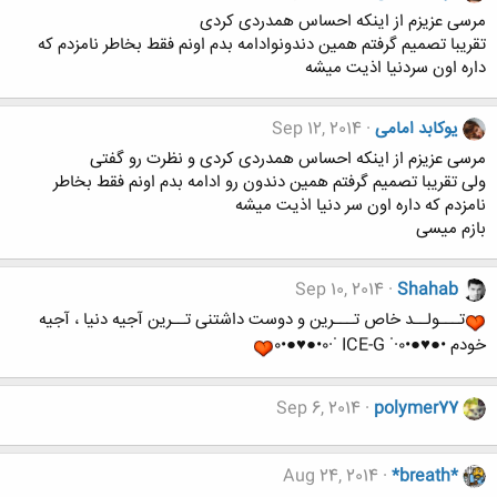
مرسی عزیزم از اینکه احساس همدردی کردی
تقریبا تصمیم گرفتم همین دندونوادامه بدم اونم فقط بخاطر نامزدم که
داره اون سردنیا اذیت میشه
یوکابد امامی
Sep 12, 2014
مرسی عزیزم از اینکه احساس همدردی کردی و نظرت رو گفتی
ولی تقریبا تصمیم گرفتم همین دندون رو ادامه بدم اونم فقط بخاطر
نامزدم که داره اون سر دنیا اذیت میشه
بازم میسی
Sep 10, 2014
Shahab
تـــولــد خاص تـــرین و دوست داشتنی تــرین آجیه دنیا ، آجیه
خودم •●♥●•٠·˙ ICE-G ˙·٠•●♥●•٠
Sep 6, 2014
polymer77
Aug 24, 2014
*breath*