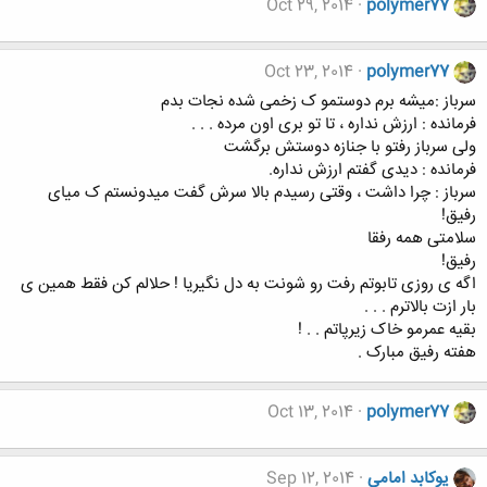
Oct 29, 2014
polymer77
Oct 23, 2014
polymer77
سرباز :میشه برم دوستمو ک زخمی شده نجات بدم
فرمانده : ارزش نداره ، تا تو بری اون مرده . . .
ولی سرباز رفتو با جنازه دوستش برگشت
فرمانده : دیدی گفتم ارزش نداره.
سرباز : چرا داشت ، وقتی رسیدم بالا سرش گفت میدونستم ک میای
رفیق!
سلامتی همه رفقا
رفیق!
اگه ی روزی تابوتم رفت رو شونت به دل نگیریا ! حلالم کن فقط همین ی
بار ازت بالاترم . . .
بقیه عمرمو خاک زیرپاتم . . !
هفته رفیق مبارک .
Oct 13, 2014
polymer77
یوکابد امامی
Sep 12, 2014