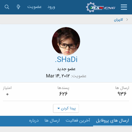
ورود
عضویت
کاربران
.SHaDi
عضو جدید
عضویت
Mar 14, 2012
ارسال ها
پسندها
امتیاز
0
626
936
پیدا کردن
ارسال های پروفایل
آخرین فعالیت
ارسال ها
درباره