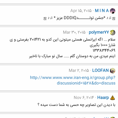
Apr 15, 2015
M I N A
ஜ ♫♪ *جشن تولـــــــدDDDIQ عزیز * ♫♪ ஜ
Mar 30, 2015
polymer77
سلام ... اگه ایرانسلی هستی میتونی این کدو به 201421 بفرستی و ی
شارژ 1000 بگیری
1338344069
اینم عیدی من به دوستان گلم ..... سال نو مبارک با تاخیر
Mar 2, 2015
LOOFAN
http://www.www.www.iran-eng.ir/group.php?
discussionid=1528&do=discuss
Nov 6, 2014
Haarp
با دیدن این تصاویر چه حسی به شما دست میده ؟