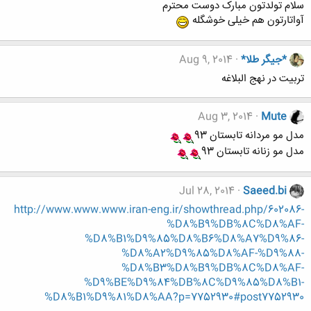
سلام تولدتون مبارک دوست محترم
آواتارتون هم خیلی خوشگله
*جیگر طلا*
Aug 9, 2014
تربیت در نهج البلاغه
Aug 3, 2014
Mute
مدل مو مردانه تابستان 93
مدل مو زنانه تابستان 93
Jul 28, 2014
Saeed.bi
http://www.www.www.iran-eng.ir/showthread.php/602086-
%D8%B9%DB%8C%D8%AF-
%D8%B1%D9%85%D8%B6%D8%A7%D9%86-
%D8%A2%D9%85%D8%AF-%D9%88-
%D8%B3%D8%B9%DB%8C%D8%AF-
%D9%BE%D9%84%DB%8C%D9%85%D8%B1-
%D8%B1%D9%81%D8%AA?p=7752930#post7752930