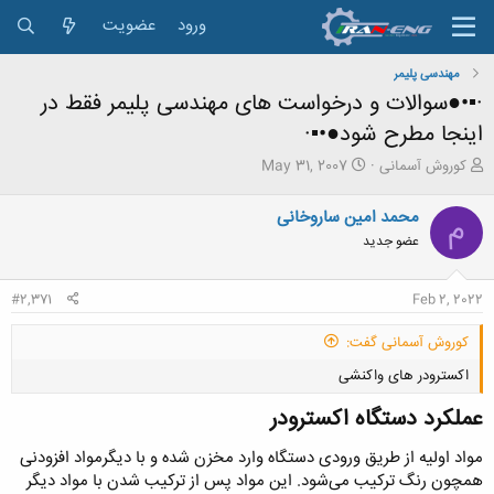
ورود
عضویت
مهندسی پلیمر
·▪•●سوالات و درخواست های مهندسی پلیمر فقط در
اینجا مطرح شود●•▪·
ش
ت
کوروش آسمانی
May 31, 2007
ر
ا
و
ر
محمد امین ساروخانی
م
ع
ی
عضو جدید
ک
خ
ن
ش
ن
ر
#2,371
Feb 2, 2022
د
و
ه
ع
کوروش آسمانی گفت:
م
و
اکسترودر های واکنشی
ض
و
عملکرد دستگاه اکسترودر​
ع
مواد اولیه از طریق ورودی دستگاه وارد مخزن شده و با دیگرمواد افزودنی
همچون رنگ ترکیب می‌شود. این مواد پس از ترکیب شدن با مواد دیگر