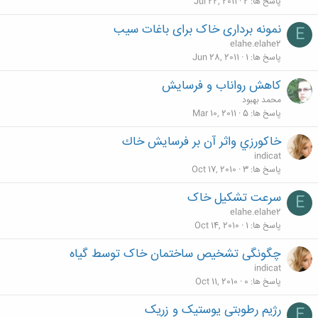
پاسخ ها
2
Jul 22, 2011
نمونه برداری خاک برای باغات سیب
E
elahe.elahe2
پاسخ ها
1
Jun 28, 2011
كاهش رواناب و فرسايش
محمد بهبود
پاسخ ها
5
Mar 10, 2011
خاكورزي واثر آن بر فرسايش خاك
indicat
پاسخ ها
3
Oct 17, 2010
سرعت تشکیل خاک
E
elahe.elahe2
پاسخ ها
1
Oct 14, 2010
چگونگی تشخیص ساختمان خاک توسط گیاه
indicat
پاسخ ها
0
Oct 11, 2010
رژیم رطوبتی یوستیک و زریک
E