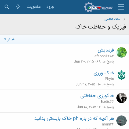
ورود
عضویت
خاک شناسی
فیزیک و حفاظت خاک
فیلتر
فرسایش
afsoon6282
پاسخ ها
68
Jun 30, 2015
خاک ورزی
Phyto
پاسخ ها
10
Jun 27, 2015
خاکورزی حفاظتی
hadis66
پاسخ ها
2
Jun 18, 2015
هر آنچه که در باره ph خاک بایستی بدانید
mani24