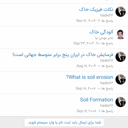
نکات فیزیک خاک
hadis66
پاسخ ها
2
Nov 12, 2009
آلودگی خاک
جابر مهدی نیا
پاسخ ها
20
Sep 23, 2009
فرسایش خاک در ایران پنج برابر متوسط جهانی است!
hadis66
پاسخ ها
0
Aug 17, 2009
What is soil erosion?
hadis66
پاسخ ها
0
Sep 18, 2008
Soil Formation
hadis66
پاسخ ها
1
Sep 17, 2008
شما برای ارسال باید ثبت نام یا وارد سیستم شوید.