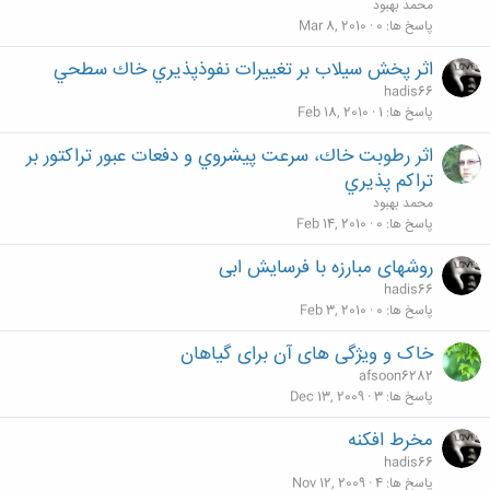
محمد بهبود
پاسخ ها
0
Mar 8, 2010
اثر پخش سيلاب بر تغييرات نفوذپذيري خاك سطحي
hadis66
پاسخ ها
1
Feb 18, 2010
اثر رطوبت خاك، سرعت پيشروي و دفعات عبور تراكتور بر
تراكم پذيري
محمد بهبود
پاسخ ها
0
Feb 14, 2010
روشهای مبارزه با فرسایش ابی
hadis66
پاسخ ها
0
Feb 3, 2010
خاک و ویژگی های آن برای گیاهان
afsoon6282
پاسخ ها
3
Dec 13, 2009
مخرط افکنه
hadis66
پاسخ ها
4
Nov 12, 2009