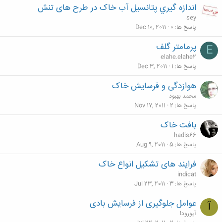
اندازه گيري پتانسيل آب خاک در طرح های تنش
sey
پاسخ ها
0
Dec 10, 2011
پرمامتر گلف
E
elahe.elahe2
پاسخ ها
1
Dec 3, 2011
هوازدگی و فرسایش خاک
محمد بهبود
پاسخ ها
2
Nov 17, 2011
بافت خاک
hadis66
پاسخ ها
5
Aug 9, 2011
فرایند های تشکیل انواع خاک
indicat
پاسخ ها
3
Jul 23, 2011
عوامل جلوگیری از فرسایش بادی
آ
آیورودا