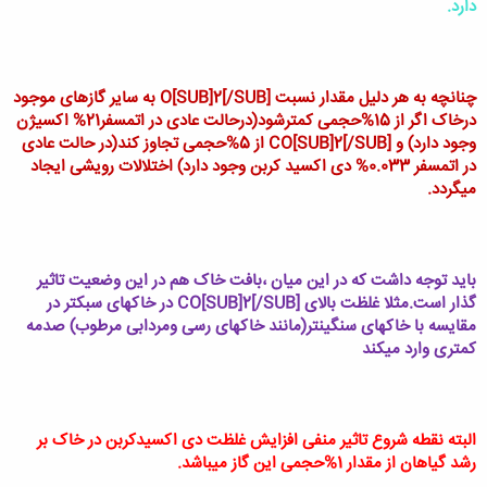
دارد.
چنانچه به هر دلیل مقدار نسبت
O[SUB]2[/SUB]
به سایر گازهای موجود
درخاک اگر از 15%حجمی کمترشود(درحالت عادی در اتمسفر21% اکسیژن
وجود دارد) و
CO[SUB]2[/SUB]
از 5%حجمی تجاوز کند(در حالت عادی
در اتمسفر
0.033%
دی اکسید کربن وجود دارد) اختلالات رویشی ایجاد
میگردد.
باید توجه داشت که در این میان ،بافت خاک هم در این وضعیت تاثیر
گذار است.مثلا غلظت بالای
CO[SUB]2[/SUB]
در خاکهای سبکتر در
مقایسه با خاکهای سنگینتر(مانند خاکهای رسی ومردابی مرطوب) صدمه
کمتری وارد میکند
البته نقطه شروع تاثیر منفی افزایش غلظت دی اکسیدکربن در خاک بر
رشد گیاهان از مقدار 1%حجمی این گاز میباشد.