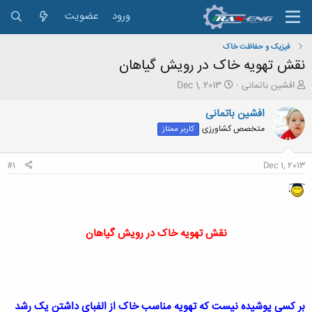
ورود
عضویت
فیزیک و حفاظت خاک
نقش تهویه خاک در رویش گیاهان
ش
ت
افشین باتمانی
Dec 1, 2013
ر
ا
و
ر
افشین باتمانی
ع
ی
متخصص کشاورزی
کاربر ممتاز
ک
خ
ن
ش
ن
ر
#1
Dec 1, 2013
د
و
ه
ع
م
و
ض
نقش تهویه خاک در رویش گیاهان
و
ع
بر کسی پوشیده نیست که تهویه مناسب خاک از الفبای داشتن یک رشد