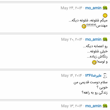
May 24, 2014
mo_amin
میگم شلوغه، شلوغه دیگه...
مهندس؟!؟!؟!؟
May 20, 2014
mo_amin
رو اعصابه دیگه...
خیلی شلوغه...
رنگاش زیاده...
و لوسه!
عليرضا1361
May 14, 2014
سلام دوست قدیمی من
خوبی ؟
زندگی رو به راهه؟
May 13, 2014
mo_amin