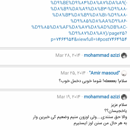
%D9%BE%D9%84%D8%A7%DA%A9(-
%D8%B9%DA%A9%D8%B3-%D9%88-
%D8%B4%D8%B9%D8%B1-%D9%88-
%D9%85%D8%AA%D9%86-
%D9%85%D8%AF%D8%A7%D8%AD%DB%8C-
%D9%87%D8%A7)/page25?
p=7464954&viewfull=1#post7464954
Mar 28, 2014
mohammad azizi
Mar 25, 2014
"Amir masoud"
سلام! بععععله! شوما خوبی دخمل خوب؟
Mar 19, 2014
mohammad azizi
سلام عزیز
یاخجیسان؟؟
والا حق سنندی....ولی اوزون منیم وضعیم کی خبرین وار
به هر حال من سنن اوز ایستیرم