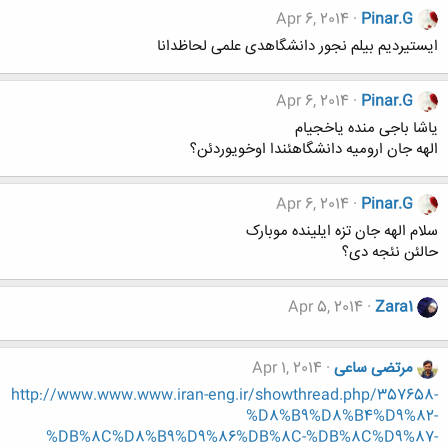
Apr 6, 2014
Pinar.G
ایستیردیم بیلم نجور دانشگاهدی علمی لحاظدانا
Apr 6, 2014
Pinar.G
یاشا باجی منده یاخجیام
الهه جان ارومیه دانشگاهئندا اوخویوردئن؟
Apr 6, 2014
Pinar.G
سلام الهه جان تزه ایلینده موبارک
حالئن نئجه دی؟
Apr 5, 2014
Zara1
مرتضی ساعی
Apr 1, 2014
http://www.www.www.iran-eng.ir/showthread.php/357658-
%D8%B9%D8%B4%D9%82-
%DB%8C%D8%B9%D9%86%DB%8C-%DB%8C%D9%87-