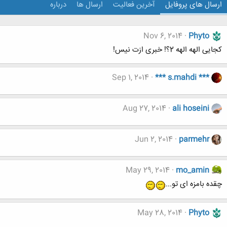
ارسال های پروفایل
آخرین فعالیت
ارسال ها
درباره
Nov 6, 2014
Phyto
کجایی الهه الهه 2؟! خبری ازت نیس!
Sep 1, 2014
*** s.mahdi ***
Aug 27, 2014
ali hoseini
Jun 2, 2014
parmehr
May 29, 2014
mo_amin
چقده بامزه ای تو...
May 28, 2014
Phyto