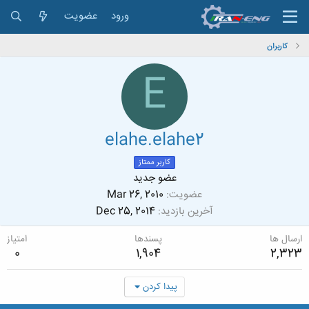
ورود
عضویت
کاربران
E
elahe.elahe2
کاربر ممتاز
عضو جدید
عضویت
Mar 26, 2010
آخرین بازدید
Dec 25, 2014
ارسال ها
پسندها
امتیاز
0
1,904
2,323
پیدا کردن