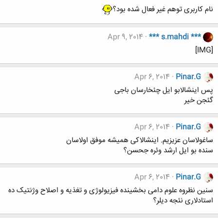
نام کاربری توهم غیر فعال شده بود؟
Apr 9, 2014
*** s.mahdi ***
[IMG]
Apr 6, 2014
Pinar.G
پس اینشالابو ایل چئخارسان باجی
گئجن خیر
Apr 6, 2014
Pinar.G
ساغولاسان عزیزیم. اینشالاکی همیشه موفق اولاسان
سنده بو ایل ارشد وئره جحسن؟
Apr 6, 2014
Pinar.G
سنین نظروه علوم دامی بخشینده فیزیولوژی و تغذیه و اصلاح وژنتیک ده
استادلاری نئجه دیلر؟