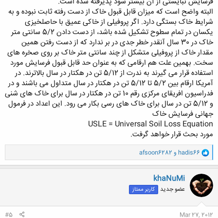
فرسایش نبایستی از آن بیشتر شود پذیرفته شده است.
البته واضح است که میزان قابل قبول خاک از دست رفته ثابت نبوده و به
شرایط خاک بستگی دارد. اگر پروفیلی از خاکی عمیق با حاصلخیزی
یکسان در تمام سطوح تشکیل شده باشد، از دست دادن 5/2 سانتی متر
خاک در 30 سال آنقدر خطر جدی در بر ندارد که از دست رفتن همین
مقدار خاک از پروفیلی متشکل از چند سانتی متر خاک بر روی صخره های
سخت. بهمین علت هم ارقامی که به عنوان حد قابل قبول فرسایش مورد
استفاده قرار می گیرند به ندرت از 5/12 تن در هکتار در سال بالاترند. در
آمریکا ارقام بین 5/2 تا 5/12 تن در هکتار در سال متداول می باشند و در
فدراسیون افریقای مرکزی رقم 10 تن در هکتار در سال برای خاک های شنی
و 5/12 تن در سال برای خاک های رسی بکار می رود. این اعداد در فرمول
جهانی فرسایش خاک
USLE = Universal Soil Loss Equation
مورد بحث قرار خواهد گرفت.
و
hadis66
و
afsoon6282
ا
ک
ن
khaNuMi
ش
عضو جدید
کاربر ممتاز
ه
ا
:
#5
Mar 27, 2012