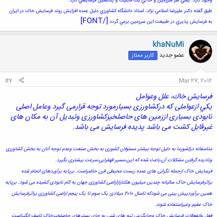
وجود دارد. يعني هر سرزمين و خاكي يك قابليت و پتانسيل فرسايشي دارد.
طبق گفته دكتر عليرضا اسلامي نژاد، استاد دانشگاه كشاورزي دليل عمده افزايش روند فرسايش خاك در ايران
[/FONT]
به فرسايش پذيري در طبيعت اين سرزمين برمي گردد
.
khaNuMi
عضو جدید
کاربر ممتاز
#7
Mar 27, 2012
فرسايش خاك، علل وعوامل
يكي ازعواملی که درکشاورزی بسیارمورد توجه قرارمی گیرد وعامل اصلی
نابودی بسیاری اززمین های حاصلخیزکشاورزی وتبدیل آن به مکان های
غیرقابل کشت می باشد پدیده فرسایش می باشد.
متاسفانه درکشورما به دلیل توجه بیشتر مسئولان کشوری به بخش صنعت وعدم توجه آنان به بخش کشاورزی
ونادیده گرفتن مشکلات آن،باعث شده که این،مسیر قهقرایی،سرعت بیشتری بگیرد.
فرسایش خاک ازجمله نگرانی های عمده زیست محیطی قرن حاضراست. برپایه برآوردهای انجام شده
براثرفرسایش خاک سالیانه چندین میلیون هکتارازاراضی کشاورزی جهان به کام نابودی کشیده می شود. برپایه
همین برآوردپیش بینی می شودکه تاسال 2010 میلادی یک سوم تا یک پنجم اراضی کشاورزی براثرفرسایش
خاک عقیم وغیراستفاده شوند.
فعل وانفعالات فرسایش خاک وجایگزینی تپه های شنی به جای بسترهای حاصلخیزخاک تاسف انگیزاست