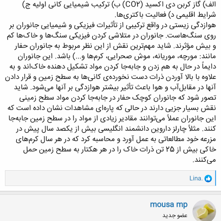
الف) گاز کربن دی اکسید (CO2) ب) ترکیب شیمیایی کانی اولیه ج)
شرایط اقلیمی د) فعالیت باکتری‌ها.
هوازدگی زیستی در واقع ترکیبی از تأثیرات فیزیکی و شیمیایی جانوران بر
روی سنگ‌ها‌ست. جانوران در متلاشی کردن فیزیکی سنگ‌ها و خاک‌ها کم
و بیش مؤثرند. شاید مهم‌ترین نقش از این نظر مربوط به جانوران حفار
مانند: مورچه، موریانه، موش صحرایی، کرم‌ها و...) باشد. این جانوران
دایماً در حال به هم زدن و جابه‌جا کردن مواد تشکیل دهنده خاک‌اند و به
علاوه با بالا آوردن ذرات دست نخورده‌ی کانی‌ها به سطح زمین و قرار دادن
آنها در مقابل‌آب و هوا باعث تأثیر بیشتر هوازدگی بر آنها می‌شود. شاید
تصور شود که جانوران کوچک حفار در جابه‌جا کردن مواد سطح زمینی
نقش بسیار جزیی دارند در حالی که پاره‌ای مشاهدات نشان داده است که
این جانوران عملاً می‌توانند مقادیر زیادی از مواد را در سطح زمین جابه‌جا
کنند. مثلاً چارلز داروین دانشمند انگلیسی بیش از یکصد سال پیش در
مزرعه خود مطالعاتی به عمل آورد و محاسبه کرد که در هر سال کرم‌های
خاکی بیش از 25 تن ذرات خاک را در هر هکتار به سطح زمین حمل
می‌کنند.
و
Lina.
ا
ک
ن
mousa mp
ش
عضو جدید
ه