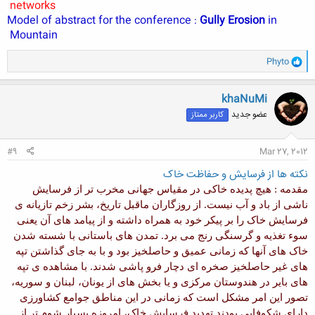
networks
Model of abstract for the conference :
Gully Erosion
in
Mountain
و
Phyto
ا
ک
ن
khaNuMi
ش
عضو جدید
کاربر ممتاز
ه
ا
:
#9
Mar 27, 2012
نکته ها از فرسایش و حفاظت خاک
مقدمه :
هیچ پدیده خاکی در مقیاس جهانی مخرب تر از فرسایش
ناشی از باد و آب نیست. از روزگاران ماقبل تاریخ، بشر زخم تازیانه ی
فرسایش خاک را بر پیکر خود به همراه داشته و از پیامد های آن یعنی
سوء تغذیه و گرسنگی رنج می برد. تمدن های باستانی با شسته شدن
خاک های آنها که زمانی عمیق و حاصلخیز بود و با به جای گذاشتن تپه
های غیر حاصلخیز صخره ای دچار فرو پاشی شدند. با مشاهده ی تپه
های بایر در هندوستان مرکزی و یا بخش های از یونان، لبنان و سوریه،
تصور این امر مشکل است که زمانی در این مناطق جوامع کشاورزی
دارای شکوفایی بودند.
تهدید فرسایش خاک، امروزه بسیار شوم تر از