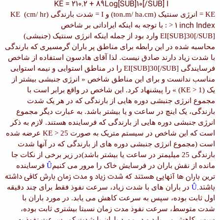
KE = 210.2 + 89Log[SUB]10[/SUB] I
KE
= انرژی سنتیک
(ton.m/ ha.cm)
و
I
= شدت بارندگی
(cm/ hr)
KE
1 inch Index
>
:
با توجه به اینکه ایراداتی بر شاخص
EI[SUB]30[/SUB]
وارد بود از جمله اینکه انرژی سنتیک (جنبشی)
محاسبه شده در این رابطه برای مناطق پر باران گرمسیری که بارندگی
با شدت زیاد دارند صادق نیست. لذا آقای هادسون استفاده از شاخص
فرسایندگی
EI[SUB]30[/SUB]
را در مناطق استوایی و نیمه استوایی
مناسب ندانست و برای این مناطق شاخص « انرژی جنبشی بیشتر از
یک
(KE > 1)
» را پیشنهاد کرد. این شاخص در واقع برابر است با
مجموع انرژی جنبشی دوره هایی از بارندگی که در هر یک شدت
بارندگی، یک اینچ در ساعت و یا بیشتر باشد. به عبارت دیگر مجموع
انرژی جنبشی دوره هایی از بارندگی که فرساینده هستند. لازم به ذکر
است که این شاخص در سیستم متریک به صورت
KE > 25
عرضه شده
است (مجموع انرژی جنبشی دوره های از بارندگی که در آنها شدت
بارندگی 25 میلیمتر در ساعت یا بیشتر باشد)
در زیر برخی از نکات جا
مانده از نقش باران در فرسایش خاک را مرور می کنیم
Û
فرساینده
باران ها آنهایی هستند که شدت زیاد و مدت زمان بارش کافی داشته
ترین
باشند.
Û
در باران های با شدت زیاد، سرعت نفوذ فقط برای چند دقیقه
اول ثابت بوده، سپس به سرعت کاهش می یابد. در مورد باران با
شدت متوسط، سرعت نفوذ مدت زمان نسبتا بیشتری ثابت بوده،
سپس کاهش می یابد و در مورد باران با شدت کم، سرعت نفوذ به