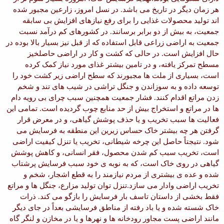
هر زمان دیگر در تاریخ می باشد. در نسل امروز، زارعین مجبور شده
اند تولید محصولات غذایی را برای رفع نیازهای افزایش بی سابقه
جمعیت، به بیش از دو برابر برسانند. در کشورهای کم درآمد نسبت
جمعیت به اراضی زراعی قابل استفاده که از قبل نیز بسیار بالا بوده در
حال افزایش است. در حالی که کشت و کار در اراضی حاصلخیز
مسطح تمرکز یافته، و در تامین بیشتر غذای مورد نیاز کمک کرده
است، بسیاری از ملت ها مجبورند که سطح اراضی زیر کشت خود را
توسعه داده و به سوزاندن و جنگل تراشی در شیب های تند و شخم
زدن مراتع اقدام کنند. فشار جمعیت همچنین سبب چرای بی رویه دام
ها در مراتع و استخراج بیش از حد منابع چوب گردیده است. تمامی این
فعالیت ها سبب تخریب و یا حذف پوشش گیاهی، و در معرض قرار
گرفتن هر چه بیشتر خاک حساس زیرین این منطقه به فرسایش می
شود. نتیجتاً حاصل این چرخه شیطانی، تخریب یا تنزل کیفیت اراضی
است، تخریب سبب کم شدن محصول، فقر انسانی، و کاهش پوشش
گیاهی در روی خاک است، که به نوبه ی خود سبب فرسایش پرشتاب
شده و عده ی بیشتری از مردم نیازمند را به قطع اشجار، شخم و
تخریب اراضی وادار می سازد.
تنزل توان تولید مزارع، جنگل ها و مراتع
فقط بخشی از داستان تاسف بار فرسایش را بازگو می کند. ذرات
خاک شسته شده و یا باد رفته از مناطق فرسایشی بعداً در جای دیگر
مانند اراضی پست مجاور رودخانه ها و نهرها و یا در مخازن و لنگر گاه