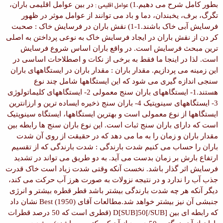
بطور کامل شرح می دهیم.
1)
عوامل اقلیمی :
در بین عوامل اقلیمی باران،
تگرگ، برف، یخبندان، دما و باد می توانند از عوامل موثر در ظهور
فرسایش آبی خاک باشند.
1-1)
نقش باران در فرسایش خاک :
صحبت
کر دن از نقش باران در ایجاد فرسایش خاک به نوعی پرداختن به اصلی
ترین مبحث فرسایش است. در واقع باران اساس شروع فرسایش
است. لذا در اینجا ما فقط به برخی از نکات و اصطلاحات اساسی در
این زمینه می پردازیم.
مقدار باران :
مقدار باران در ایستگاههای باران
سنجی اندازه گیری می شود که این ایستگاهها شامل چند نوع
هستند.
1- ایستگاههای باران سنج معمولی 2- ایستگاههای کلیماتولوژی
3- ایستگاههای سینوپتیک 4- باران سنج ذخیره ای
ساده ترین و ارزانترین
ایستگاهها از نوع معمولی است و بهترین ایستگاهها، ایستگاه سینوپتیک
است که دارای باران سنج ثبات است. این نوع باران سنج ها رابطه بین
مقدار باران و زمان را به ما می دهد که در حقیقت از روی آن شدت
باران را حساب می کنیم
شدت بارندگی :
شدت بارندگی که از تقسیم
ارتفاع بارش بر زمان بدست می آید. به دو طریق می تواند در تشدید
فرسایش اثر گذار باشد. نخست آنکه وقتی شدت زیاد است خاک قدرت
جذب آب را ندارد و در نتیجه نزولات به صورت هرز آب حرکت می کند،
دیگر آنکه هر چه شدت بارندگی بیشتر باشد قطر قطره بیشتر و انرژی
جنبشی آن نیز بیشتر خواهد شد.
مطالعات آقای
Best (1950)
نشان داد
که رابطه ای بین
D[SUB]50[/SUB]
(قطری است که 50 درصد قطرات