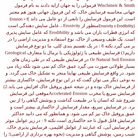
Wischmeir & Smith
فرمولی را به جهان ارایه دادند به نام فرمول
جهانی محاسبه فرسایش خاک، که این فرمول جهانی هنوز هم معتبر
است. این فرمول فرسایش را تابعی از دو عامل می داند
Erosion = f(
Erosivity x Erodibility)
منظور از
Erosivity
، عامل سایش دهندگی است
که انرژی قطرات باران می باشد و
Erodibility
که عامل سایش پذیری
است. یک طیف وسیعی از خاک، نوع استفاده و مدیریت اراضی را در
بر می گیرد.
نکته 8 :
در یک تقسیم بندی کلی، ما دو نوع فرسایش
داریم
1) فرسایش طبیعی یا ژئولوژیکی یا نرمال یا متعارف
Geological
Or Natural Soil Erosion
در فرسایش طبیعی که در طی زمان های
بسیار طولانی صورت می گیرد عمق خاک کم نمی شود بلکه زیاد می
شود. در واقع فرسایش طبیعی نهایتا منجر به تشکیل خاک می گردد. و
به نوعی دیگر می توان گفت که در این نوع فرسایش، خاکسازی بیشتر
از فرسایش خاک بوده و در نتیجه عمق پروفیل خاک افزایش می یابد.
2)
فرسایش سریع یا مخرب
Accelerated Erosion
موقعی این فرسایش
شروع شد که انسان پا در طبیعت گذاشت و پوشش گیاهی را از بین
برد. در فرسایش سریع، مقدار فرسایش از خاکسازی بیشتر است و
عمق پروفیل خاک نیز کم می شود. و همانطور که می دانید حداکثر
فرسایش قابل قبول تا حد خاکسازی است.
نکته 9 :
در زیر عوامل موثر
در فرسایش آبی، که عبارتند از عوامل اقلیمی، فرسایش پذیری خاک،
شیب زمین، پوشش گیاهی و مدیریت (نحوه بهره برداری از اراضی)؛ را