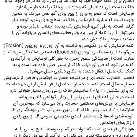
انسان برای ادامه حیات خود به مواد غذایی نیاز دارد که در اثر وجود آب و
خاک بدست می‌آید عاملی که وجود آب و خاک را به خظر می‌اندازد
فرسایش است که همواره برای از بین بردن آنها عمل می‌کند به همین
جهت است که مبارزه با فرسایش خاک در سطح جهان مورد توجه قرار
گرفته است. به طور کلی، فرسایش یک پدیده اجتناب ناپذیر بوده و
نمی‌توان آن را کاملاً از بین برد ولی فعالیت‌‌های انسان می‌تواند آن را
تشدید نموده و یا کاهش دهد.
کلمه فرسایش که در انگلیسی و فرانسه به آن اروژن و اروزیون (Erosion)
می‌گویند از ریشه‌ لاتینی ارودری (Erooderi) به معنی سائیدگی می‌‌باشد و
عبارت است از ساییدگی سطح زمین. به طور کلی فرسایش به فرآیندی
گفته می‌شود که طی آن ذرات خاک از بستر اصلی خود جدا شده و به
کمک یک عامل انتقال دهنده به مکان دیگری حمل می‌شود.
تخمین خسارت اقتصادی و در نتیجه خسارات اجتماعی حاصل از فرسایش
بسیار مشکل است. اهمیت خسارت حاصل از فرسایش از آن جهت است
که برای تشکیل 30 یا 40 سانتیمتر خاک زراعی زمان بسیار طولانی لازم
است در حالی که برای از بین رفتن آن زمان کوتاهی کافی می‌باشد.
فرسایش به روش‌های مختلفی خسارت وارد می‌‌سازد که مهم‌ترین آن
عبارتند از: 1ـ از بین رفتن خاک 2ـ از بین رفتن آب 3ـ رسوب‌گذاری 4ـ
آلوده شدن آب‌ها 5ـ به خطر افتادن تندرستی عمومی 6ـ از بین رفتن
ارزش‌های اجتماعی.
هوازدگی فرآیندی است که مواد متراکم و پیوسته سطح زمینی را به
موادی نرم و ناپیوسته تبدیل می‌کند. این فرآیند اثر عوامل دیگر را در