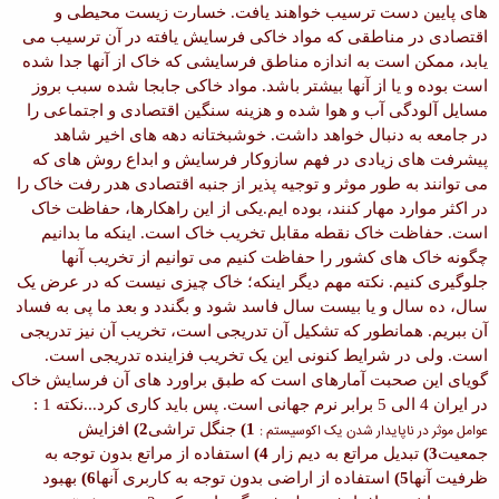
های پایین دست ترسیب خواهند یافت. خسارت زیست محیطی و
اقتصادی در مناطقی که مواد خاکی فرسایش یافته در آن ترسیب می
یابد، ممکن است به اندازه مناطق فرسایشی که خاک از آنها جدا شده
است بوده و یا از آنها بیشتر باشد. مواد خاکی جابجا شده سبب بروز
مسایل آلودگی آب و هوا شده و هزینه سنگین اقتصادی و اجتماعی را
در جامعه به دنبال خواهد داشت. خوشبختانه دهه های اخیر شاهد
پیشرفت های زیادی در فهم سازوکار فرسایش و ابداع روش های که
می توانند به طور موثر و توجیه پذیر از جنبه اقتصادی هدر رفت خاک را
در اکثر موارد مهار کنند، بوده ایم.
یکی از این راهکارها، حفاظت خاک
است. حفاظت خاک نقطه مقابل تخریب خاک است. اینکه ما بدانیم
چگونه خاک های کشور را حفاظت کنیم می توانیم از تخریب آنها
جلوگیری کنیم. نکته مهم دیگر اینکه؛ خاک چیزی نیست که در عرض یک
سال، ده سال و یا بیست سال فاسد شود و بگندد و بعد ما پی به فساد
آن ببریم. همانطور که تشکیل آن تدریجی است، تخریب آن نیز تدریجی
است. ولی در شرایط کنونی این یک تخریب فزاینده تدریجی است.
گویای این صحبت آمارهای است که طبق براورد های آن فرسایش خاک
در ایران
4
الی
5
برابر نرم جهانی است. پس باید کاری کرد...
نکته 1 :
عوامل موثر در ناپایدار شدن یک اکوسیستم :
1)
جنگل تراشی
2)
افزایش
جمعیت
3)
تبدیل مراتع به دیم زار
4)
استفاده از مراتع بدون توجه به
ظرفیت آنها
5)
استفاده از اراضی بدون توجه به کاربری آنها
6)
بهبود