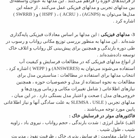
از فرآیندهای حوزه را فراهم می‌کنند . این مدلها به عنوان واسطه‌ای
بین مدلهای تجربی و مدلهای فیزیکی عمل می‌کنند . از جمله این
مدل‌ها می‌توان به (
AGNPS
) ، (
ACRU
) ، (
HSPF
) و (
SWRRB
)
اشاره کرد .
3- مدلهای فیزیکی :
این مدلها بر اساس معادلات فیزیکی پایه‌گذاری
شده‌اند . این مدلها به منظور بررسی توزیع مکانی رواناب و رسوب در
طی دوره بارندگی و همچنین برای پیش‌بینی کل رواناب و اتلاف خاک
توسعه داده‌شده‌‌اند .
از انواع مدلهای فیزیکی که در مطالعات فرسایش و کیفیت آب
استفاده می‌شوند می‌توان به (
ANSWERES
) و (
WEPP
) اشاره کرد .
انتخاب مدلها برای استفاده در مطالعات : مناسبترین مدل برای
مطالعات به نحوه استفاده از مدل و خصوصیات حوزه ، همچنین
نیازهای اطلاعاتی ( شامل تغییرات مکانی و زمانی ورودی‌ها و
خروجی‌های مدل ) صحت و اعتبار مدل بستگی دارد . در این میان ،
مدلهای تجربی (
USLE
،
SLEMSA
به علت سادگی آنها و نیاز اطلاعاتی
پایین مورد توجه می‌باشند .
فاکتورهای موثر در فرسایش خاک :
الف) عامل انرژی : شدت بارندگی ، حجم رواناب ، نیروی باد ، زاویه
شیب ، طول شیب .
ب) عامل مقاومت : فرسایش پذیری خاک ، ظرفیت نفوذ ، مدیریت