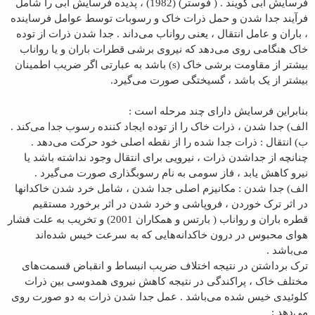
فرسایش آبی گویند . ( فوستر) (1982) ، پدیده فرسایش آبی را شامل
فرآیند جدا شدن و حمل ذرات خاک و رسوبات توسط عوامل فرساینده
، باران و عامل انتقال ، یعنی رواناب می‌داند . جدا شدن ذرات از توده
خاک هنگامی روی می‌دهد که نیروی برشی قطرات باران و یا رواناب
بیشتر از مقاومت برشی خاک (
s) باشد به عبارتی اگر ضریب اطمینان
بیشتر از یک باشد ، گسیختگی صورت می‌گیرد.
بنابراین فرسایش دارای چند مرحله است :
الف) جدا شدن ، ذرات خاک را از توده ایجاد کننده رسوب جدا می‌کند .
ب) انتقال : ذرات جدا شده را از نقطه اصلی خود حرکت می‌دهد .
چنانچه از جداشدن ذرات ، نیرویی برای انتقال وجود نداشته باشد یا
نیرو کاهش یابد ، فاز سومی به نام رسوبگذاری صورت می‌گیرد .
الف) جدا شدن : مکانیزم اصلی جدا شدن ، شامل خرد شدن خاکدانها
در اثر ترک خوردن ، فروپاشی و خرد شدن در اثر برخورد مستقیم
قطره باران و رواناب ( بارتس و همکاران 2001) و تخریب به علت فشار
هوای محبوس در درون خاکدانه‌هایی که به سرعت خیس شده‌اند
می‌باشد .
ترک برداشتن در نتیجه اختلاف ضریب انبساط و انقباض قسمت‌های
مختلف خاک ، پراکندگی در نتیجه کاهش نیروی همدوسی بین ذرات
کلوئیدی خیس شده می‌باشد . عمل جدا شدن ذرات به دو صورت روی
می‌دهد :