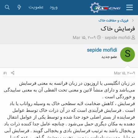
ورود
عضویت
فیزیک و حفاظت خاک
فرسایش خاک
ش
ت
Mar 15, 2009
sepide mofidi
ر
ا
و
ر
sepide mofidi
S
ع
ی
عضو جدید
ک
خ
ن
ش
ن
ر
#1
Mar 15, 2009
د
و
ه
ع
در زبان انگلیسی یا اروزیون در زبان فرانسه به معنی فرسایش
م
می‌باشد و دارای منشأ لاتین و معنی تحت الفظی آن به معنی ساییدگی
و
و خوردگی است .
ض
و
فرسایش ، کاهش ضخامت لایه سطحی خاک به وسیله رواناب یا باد
ع
است . فرسایش فرآیندی است که در آن ذرات خاک توسط عوامل
فرساینده از بستر اصلی خود جدا شده و توسط یکی از عوامل انتقال
دهنده به مکان دیگری حمل می‌شود . چنانچه عامل جدا کننده ذرات باد
و یخچال باشد به ترتیب فرسایش بادی و یخچالی گویند . فرسایش آبی
به دلیل مدیریت نامناسب زمین ، تخریب پوشش گیاهی ، عدم کنترل