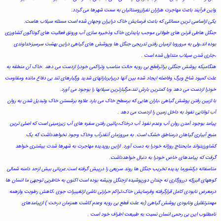
واین فرآیند باعث مهاجرت هزاران نفرازروستائیان به سمت شهرها می گردد.
یکی ازاساسی ترین مسائلی که باعث فرسایش خاک درایران وجهان شده است مسئله سیلاب هاست.
جنگل هاطی قرنن های طولانی موجب پایداری خاک وذخیره سازی آب ورونق فعالیت های گوناگون کشاورزی
بوده اند،ولی به مروروبا ازمیان رفتن تدریجی جنگل ها وپوشش های گیاهی دراین بهشت سرسبزخداوندی
،جاری شدن سیلاب متداول شده است .
هنگامیکه پوشش جنگلی براثرقطع بی رویه حالت مناسب وتراکمی خودرا ازدست می دهد .خاک آن منطقه به
علت کمبود شاخ وبرگ وفاصله ایجاد شده بین آنها دربرابربارانهای شدید ورگبارهای تند بی دفاع مانده ومقاومت
خودرا ازدست می دهد وبا کمترین بارش تند،مرگبارترین سیلابها را بوجود می آورد.
با ازبین رفتن پوشش گیاهی ،باران هایی که برسطح خاک می بارد علاوه برشستن خاک وتبدیل شدن به روان
آب توانایی نفوذ به داخل زمین را ازدست می دهد .
پیامد بوجود آمدن روان آب وعدم نفوذ آب درخاک،پائین رفتن سفره های آب زیرزمینی است که اصلی ترین
منبع آبیاری گیاهان درمناطق خشک است. به مرروزمان آنقدرآب وخاک وجود نخواهدداشت که یک
کشاورزبتواند مایحتاج روزانه خودرا به دست آورد. ازاین روپدیده مهاجرت به شهرها شدت بیشتری خواهد
گرفت که پیامدهای خاص خودرا به دنبال خواهدداشت.
متاسفانه درکشورما پدیده تخریب جنگل ها روند سریعی را درپیش گرفته است.عریانی بیش ازحد دامنه شمالی
کوههای البرزکه درروزگاری نه چندان دورپوشیده ازجنگل وبیشه بوده است اکنون به خاطربی توجهی ما انسان ها
درمعرض نابودی کامل قرارگرفته وفرسایش خاک،تراکم حرارتی ناشی ازتغییرات جوی ،کاهش رطوبت وازهمه
مهمترتقلیل ونابودی پوشش گیاهی (به علت قطع بی رویه وعدم کاشت همزمان درخت ) ازپیامدهای
نامطلوب این بی رحمی انسان نسبت به طبیعت اطراف خود است .