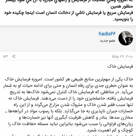
كه امروزه وقتي صحبت از فرسايش و راههاي مبارزه با آن مي شود بيشتر
منظور همين
فرسايش سريع يا فرسايش ناشي از دخالت انسان است اینجا چكیده خود
را بنویسید.
hadis66
عضو جدید
#3
May 26, 2010
فرسایش خاک
خاک یکی از مهم‌ترین منابع طبیعی هر کشور است. امروزه فرسایش خاک
به عنوان خطری جدی برای رفاه انسان و حتی برای ادامه حیات او به شمار
می‌آید. در مناطقی که فرسایش خاک کنترل نمی‌شود خاک‌ها به تدریج
فرسایش یافته، حاصلخیزی خود را از دست می‌دهند. فرسایش خاک نه
تنها سبب فقیر شدن خاک و متروک شدن مزارع می‌گردد و از این راه
خسارات جبران ناپذیری به جا می‌گذارد. بلکه با رسوب مواد در ‌آبراهه‌ها ـ
مخازن سدها. بنادر و کاهش ظرفیت آبگیری آنها نیز خسارت‌ها و
زیان‌های فراوانی را سبب می‌شود بنابراین نباید مسئله حفاظت خاک را
کوچک و کم اهمیت شمرد.