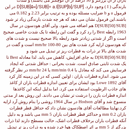
باران از آن بزرگتر و 50 درصد از آن کوچکتر می باشند) و شدت
D[SUB]50[/SUB]= a.I[SUP]b[/SUP]
بارندگی
( I )
وجود دارد.
در این
فرمول
a
و
b
ضرایب مسئله بوده و به ترتیب برابر
2.23
و
0.182
می
باشند.
این فرمول نشان می دهد که هر چه شدت بارندگی زیاد تر شود
D[SUB]50[/SUB]
هم اضافه می شود. ولی آقای هودسون در سال
1963
رابطه
Best
را رد کرد و گفت این رابطه تا یک شدت خاصی صحیح
است و اگر از شدتی زیادتر شود رابطه بالا صحیح نیست و شدت های
که هودسون ارایه کرد شدت های بین
80-100 mm/hr
است و گفت در
شدت های بالا تر ذرات به قطرات ریز تر تبدیل می شود و
D[SUB]50[/SUB]
به جای افزایش، کاهش می یابد. لذا معادله
Best
تا
یک شدت ثابتی صادق است.
شدت بحرانی :
حداقل شدتی که ایجاد
فرسایش می کند که معادل با
0.4 mm/min
یا
24 mm/hr
در نظر گرفته
می شود.
اندازه قطرات باران :
اولین کسی که در این زمینه کار کرد
آقای
Lowe 1892
بود ایشان برای تعیین اندازه قطرات باران از کاغذ
های جاذب الرطوبت استفاده می کرد. اما بدلیل اینکه این کاغذها
اندازه قطرات بارن را درشت تر نشان می دادند. این روش بعد از مدتی
منسوخ شد و آقای
Hodson
در سال
1964
روشی را بنام روش آرد ارایه
کرد.
نهایتا مطالعات آقای هادسون نشان داد که حداقل قطر قطرات
باران
0.2 mm
و حداکثر قطر قطرات باران
5 mm
می باشد و به دلیل
آنکه قطرات باران برخلاف قطرات اشک، حالت مسطح دارند لذا ذرات
بزرگتر از
5 mm
بر اثر اصطکاک هوا خرد شده و به ذرات ریز تر تبدیل