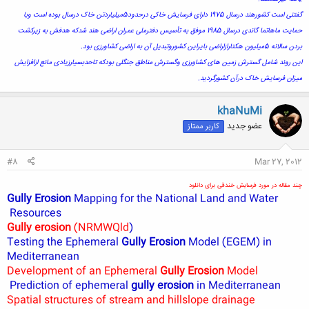
گفتنی است کشورهند درسال 1975 دارای فرسایش خاکی درحدود5میلیاردتن خاک درسال بوده است وبا
حمایت ماهاتما گاندی درسال 1985 موفق به تأسیس دفترملی عمران اراضی هند شدکه هدفش به زیرکشت
بردن سالانه 5میلیون هکتارازاراضی بایراین کشوروتبدیل آن به اراضی کشاورزی بود.
این روند شامل گسترش زمین های کشاورزی وگسترش مناطق جنگلی بودکه تاحدبسیارزیادی مانع ازافزایش
میزان فرسایش خاک درآن کشورگردید.
khaNuMi
عضو جدید
کاربر ممتاز
#8
Mar 27, 2012
چند مقاله در مورد فرسایش خندقی برای دانلود
Gully Erosion
Mapping for the National Land and Water
Resources
Gully erosion
(NRMWQld
)
Testing the Ephemeral
Gully Erosion
Model (EGEM) in
Mediterranean
Development of an Ephemeral
Gully Erosion
Model
Prediction of ephemeral
gully erosion
in Mediterranean
Spatial structures of stream and hillslope drainage