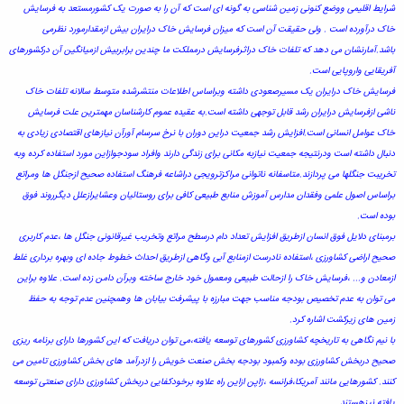
شرایط اقلیمی ووضع کنونی زمین شناسی به گونه ای است که آن را به صورت یک کشورمستعد به فرسایش
خاک درآورده است . ولی حقیقت آن است که میزان فرسایش خاک درایران بیش ازمقدارمورد نظرمی
باشد.آمارنشان می دهد که تلفات خاک دراثرفرسایش درمملکت ما چندین برابربیش ازمیانگین آن درکشورهای
آفریقایی واروپایی است.
فرسایش خاک درایران یک مسیرصعودی داشته وبراساس اطلاعات منتشرشده متوسط سالانه تلفات خاک
ناشی ازفرسایش درایران رشد قابل توجهی داشته است.به عقیده عموم کارشناسان مهمترین علت فرسایش
خاک عوامل انسانی است.افزایش رشد جمعیت دراین دوران با نرخ سرسام آورآن نیازهای اقتصادی زیادی به
دنبال داشته است ودرنتیجه جمعیت نیازبه مکانی برای زندگی دارند وافراد سودجوازاین مورد استفاده کرده وبه
تخریبت جنگلها می پردازند.متاسفانه ناتوانی مراکزترویجی دراشاعه فرهنگ استفاده صحیح ازجنگل ها ومراتع
براساس اصول علمی وفقدان مدارس آموزش منابع طبیعی کافی برای روستائیان وعشایرازعلل دیگرروند فوق
بوده است.
برمبنای دلایل فوق انسان ازطریق افزایش تعداد دام درسطح مراتع وتخریب غیرقانونی جنگل ها ،عدم کاربری
صحیح اراضی کشاورزی ،استفاده نادرست ازمنابع آبی وگاهی ازطریق احداث خطوط جاده ای وبهره برداری غلط
ازمعادن و... ،فرسایش خاک را ازحالت طبیعی ومعمول خود خارج ساخته وبرآن دامن زده است. علاوه براین
می توان به عدم تخصیص بودجه مناسب جهت مبارزه با پیشرفت بیابان ها وهمچنین عدم توجه به حفظ
زمین های زیرکشت اشاره کرد.
با نیم نگاهی به تاریخچه کشاورزی کشورهای توسعه یافته،می توان دریافت که این کشورها دارای برنامه ریزی
صحیح دربخش کشاورزی بوده وکمبود بودجه بخش صنعت خویش را ازدرآمد های بخش کشاورزی تامین می
کنند. کشورهایی مانند آمریکا،فرانسه ،ژاپن ازاین راه علاوه برخودکفایی دربخش کشاورزی دارای صنعتی توسعه
یافته نیزهستند.