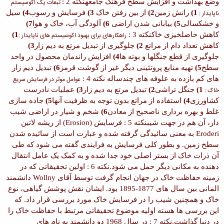
وضع بهداشت و افزایش سطح فرهنگ جامعه
نکته 2 :
تبعات یک اکوسیستم
ناپایدار :
1)
رانش زمین
2)
از بین رفتن خاک
3)
فرسایش و رسوب
4)
سیل
و خشکسالی
5)
بیابانی شدن اراضی
6)
آلودگی آب، خاک و هوا
7)
کاهش حاصلخیزی خاک
نکته 3 :
راهکارهای برای بهبود اکوسیستم های ناپایدار :
1)
کاهش تعداد دام از مراتع
2)
جلوگیری از تبدیل مرتع به دیم زار
3)
جلوگیری از قطع جنگلها و بوته ها
4)
افزایش راندمان محصول در واحد
سطح
5)
تهیه منابع پروتئینی دیگر غیر از گوشت قرمز
6)
تبدیل دیم زار
های کم بازده به علوفه های چندساله
نکته 4 :
عوامل موثر در فرسایش سریع
خاک :
1)
جنگل تراشی
2)
تبدیل مرتع به دیم زار
3)
عملیات نادرست
کشاورزی
4)
استفاده از مراتع بدون توجه به ظرفیت آنها
5)
جاده سازی
غلط و بهره برداری ناصحیح از معادن
6)
شخم و شیار در اراضی شیب
دار، آن هم در جهت شیب
نکته 5 :
فرسایش
(Erosion)
از ریشه لاتین
Eroderi
به معنی سائیدگی گرفته شده و عبارت است از سائیده شدن
سطح زمین. و بطور کلی فرسایش به فرایندی گفته می شود که طی
آن ذرات خاک از بستر اصلی خود جدا شده و به کمک یک عامل انتقال
دهنده به مکانی دیگر حمل می شود.
نکته 6 :
اولین تحقیقاتی که در
زمینه حفاظت خاک در جهان انجام گرفت توسط آقای
Wollny
دانشمند
المانی بین سال های
1877-1895
بود. ایشان نقش پوشش گیاهی، نوع
خاک و همچنین شیب را در فرسایش خاک مورد بررسی قرار داد. که
این بررسی ها هسته اولیه موضوع تحقیقاتی مرتبط با حفاظت خاک را
در دنیا گذاشت.
نکته 7 :
در سال
1968
دو دانشمند به نام های