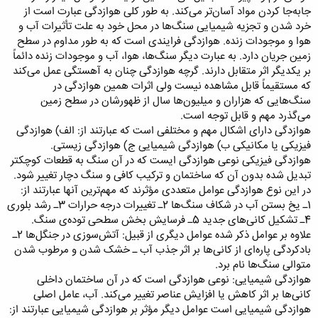
جابه‌جا کردن مواد آسان‌تر می‌کند. به طور کلی هوازدگی عبارت است از
خرد شدن و تجزیه شیمیایی سنگ‌ها در محل خود به علت تأثیرات آب و
هوا و موجودات زنده. هوازدگی فرایندی است که به طور مداوم در سطح
زمین جریان دارد. به عبارت دیگر سنگ‌ها، هوا، آب و موجودات زنده دائماً
بر یکدیگر اثر متقابل دارند. گرچه هوازدگی چنان به آهستگی عمل می‌کند
که مستقیماً قابل مشاهده نیست ولی اثرات همین هوازدگی در
سنگ‌هایی که هزاران و میلیون‌ها سال از ظهورشان در سطح زمین
می‌گذرد مهم و قابل توجه است.
هوازدگی دارای اشکال مهم و مختلفی است که عبارتند از: الف) هوازدگی
فیزیکی یا مکانیکی ب) هوازدگی شیمیایی ج) هوازدگی زیستی.
هوازدگی فیزیکی نوعی هوازدگی ایست که در آن سنگ به قطعات کوچکتر
تبدیل شده بدون آن که ساختمان و ترکیب کافی و سنگ دچار تغییر شود.
در این نوع هوازدگی عوامل متعددی مؤثرند که مهم‌ترین آنها عبارتند از:
1ـ یخ بستن آب در شکاف سنگ‌ها 2ـ تغییرات درجه حرارات 3ـ رشد بلوری
4ـ تشکیل کانی‌های جدید 5ـ فرسایش بخش سطحی توده‌ی سنگ.
علاوه بر عوامل ذکر شده عوامل دیگری از قبیل: آتش‌سوزی در جنگل‌ها 2ـ
بادکردگی پاره‌ای از کانی‌ها بر اثر جذب آب ـ خشک شدن و مرطوب شدن
متوالی سنگ‌ها نام برد.
هوازدگی شیمیایی: نوعی هوازدگی است که در آن ساختمان داخلی
کانی‌ها بر اثر کاهش یا افزایش عناصر تغییر می‌کند. آب، عامل اصلی
هوازدگی شیمیایی است عوامل دیگر مؤثر بر هوازدگی شیمیایی عبارتند از: