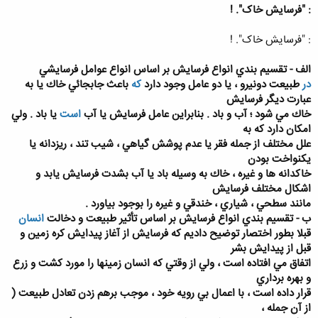
: "فرسایش خاک". !
: "فرسایش خاک". !
الف - تقسيم بندي انواع فرسايش بر اساس انواع عوامل فرسايشي
در
طبيعت دونيرو ، يا دو عامل وجود دارد
كه
باعث جابجائي خاك يا به
عبارت ديگر فرسايش
خاك مي شود ؛ آب و باد . بنابراين عامل فرسايش يا آب
است
يا باد . ولي
امكان دارد كه به
علل مختلف از جمله فقر يا عدم پوشش گياهي ، شيب تند ، ريزدانه يا
يكنواخت بودن
خاكدانه ها و غيره ، خاك به وسيله باد يا آب بشدت فرسايش يابد و
اشكال مختلف فرسايش
مانند سطحي ، شياري ، خندقي و غيره را بوجود بياورد .
ب - تقسيم بندي انواع فرسايش بر اساس تأثير طبيعت و دخالت
انسان
قبلا بطور اختصار توضيح داديم كه فرسايش از آغاز پيدايش كره زمين و
قبل از پيدايش بشر
اتفاق مي افتاده است ، ولي از وقتي كه انسان زمينها را مورد كشت و زرع
و بهره برداري
قرار داده است ، با اعمال بي رويه خود ، موجب برهم زدن تعادل طبيعت (
از آن جمله ،