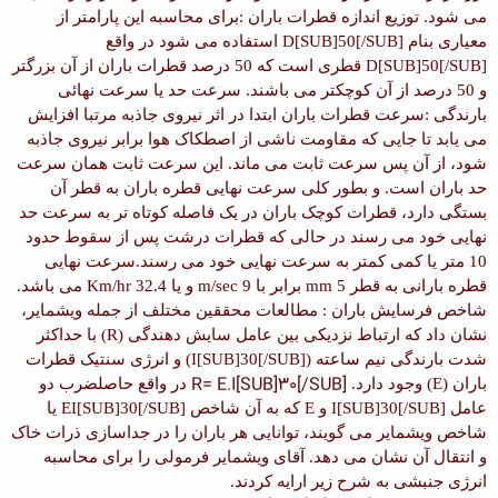
می شود.
توزیع اندازه قطرات باران :
برای محاسبه این پارامتر از
معیاری بنام
D[SUB]50[/SUB]
استفاده می شود در واقع
D[SUB]50[/SUB]
قطری است که
50
درصد قطرات باران از آن بزرگتر
و
50
درصد از آن کوچکتر می باشند.
سرعت حد یا سرعت نهائی
بارندگی :
سرعت قطرات باران ابتدا در اثر نیروی جاذبه مرتبا افزایش
می یابد تا جایی که مقاومت ناشی از اصطکاک هوا برابر نیروی جاذبه
شود، از آن پس سرعت ثابت می ماند. این سرعت ثابت همان سرعت
حد باران است. و بطور کلی سرعت نهایی قطره باران به قطر آن
بستگی دارد، قطرات کوچک باران در یک فاصله کوتاه تر به سرعت حد
نهایی خود می رسند در حالی که قطرات درشت پس از سقوط حدود
10 متر یا کمی کمتر به سرعت نهایی خود می رسند.
سرعت نهایی
قطره بارانی به قطر
5 mm
برابر با
9 m/sec
و یا
32.4 Km/hr
می باشد.
شاخص فرسایش باران :
مطالعات محققین مختلف از جمله ویشمایر،
نشان داد که ارتباط نزدیکی بین عامل سایش دهندگی
(R)
با حداکثر
شدت بارندگی نیم ساعته
(I[SUB]30[/SUB])
و انرژی سنتیک قطرات
R= E.I[SUB]30[/SUB]
باران
(E)
وجود دارد.
در واقع حاصلضرب دو
عامل
I[SUB]30[/SUB]
و
E
که به آن شاخص
EI[SUB]30[/SUB]
یا
شاخص ویشمایر می گویند، توانایی هر باران را در جداسازی ذرات خاک
و انتقال آن نشان می دهد.
آقای ویشمایر فرمولی را برای محاسبه
انرژی جنبشی به شرح زیر ارایه کردند.