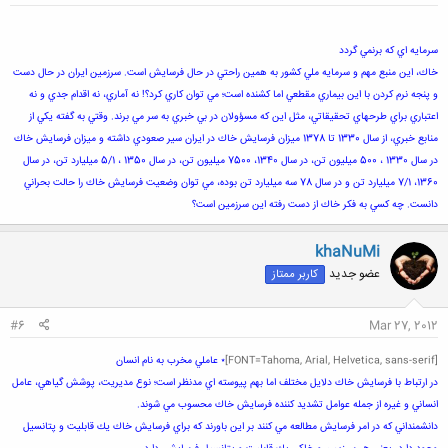
سرمايه اي كه برنمي گردد
خاك، اين منبع مهم و سرمايه ملي كشور به همين راحتي در حال فرسايش است. سرزمين ايران در حال دست
و پنجه نرم كردن با اين بيماري مقطعي اما كشنده است؛ مي توان كاري كرد؟! نه آماري، نه اقدام جدي و نه
اعتباري براي طرحهاي تحقيقاتي، مثل اين كه مسؤولان در بي خبري به سر مي برند. وقتي به گفته يكي از
منابع خبري، از سال 1330 تا 1378 ميزان فرسايش خاك در ايران سير صعودي داشته و ميزان فرسايش خاك
در سال 1330 ، 500 ميليون تن، در سال 1340، 7500 ميليون تن، در سال 1350 ، 5/1 ميليارد تن، در سال
1360، 7/1 ميليارد تن و در سال 78 سه ميليارد تن بوده، مي توان وضعيت فرسايش خاك را حالت بحراني
دانست. چه كسي به فكر خاك از دست رفته اين سرزمين است؟
khaNuMi
عضو جدید
کاربر ممتاز
#6
Mar 27, 2012
[FONT=Tahoma, Arial, Helvetica, sans-serif]
٭ عاملي مخرب به نام انسان
در ارتباط با فرسايش خاك دلايل مختلف اما بهم پيوسته اي مدنظر است؛ نوع مديريت، پوشش گياهي، عامل
انساني و غيره از جمله عوامل تشديد كننده فرسايش خاك محسوب مي شوند.
دانشمنداني كه در امر فرسايش مطالعه مي كنند بر اين باورند كه براي فرسايش خاك يك قابليت و پتانسيل