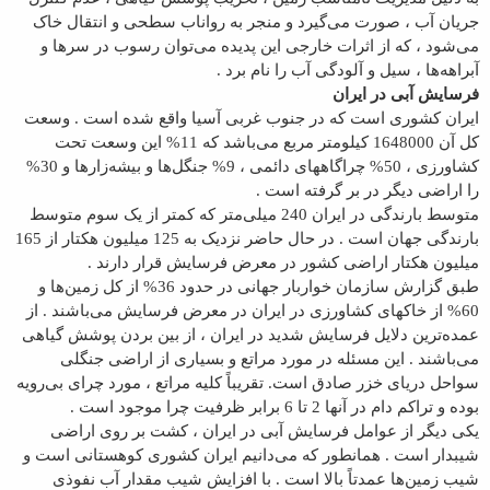
جریان آب ، صورت می‌گیرد و منجر به رواناب سطحی و انتقال خاک
می‌شود ، که از اثرات خارجی این پدیده می‌توان رسوب در سرها و
آبراهه‌ها ، سیل و آلودگی آب را نام برد .
فرسایش آبی در ایران
ایران کشوری است که در جنوب غربی آسیا واقع شده است . وسعت
کل آن 1648000 کیلومتر مربع می‌باشد که 11% این وسعت تحت
کشاورزی ، 50% چراگاههای دائمی ، 9% جنگل‌ها و بیشه‌زارها و 30%
را اراضی دیگر در بر گرفته است .
متوسط بارندگی در ایران 240 میلی‌متر که کمتر از یک سوم متوسط
بارندگی جهان است . در حال حاضر نزدیک به 125 میلیون هکتار از 165
میلیون هکتار اراضی کشور در معرض فرسایش قرار دارند .
طبق گزارش سازمان خواربار جهانی در حدود 36% از کل زمین‌ها و
60% از خاکهای کشاورزی در ایران در معرض فرسایش می‌باشند . از
عمده‌ترین دلایل فرسایش شدید در ایران ، از بین بردن پوشش گیاهی
می‌باشند . این مسئله در مورد مراتع و بسیاری از اراضی جنگلی
سواحل دریای خزر صادق است. تقریباً کلیه مراتع ، مورد چرای بی‌رویه
بوده و تراکم دام در آنها 2 تا 6 برابر ظرفیت چرا موجود است .
یکی دیگر از عوامل فرسایش آبی در ایران ، کشت بر روی اراضی
شیبدار است . همانطور که می‌دانیم ایران کشوری کوهستانی است و
شیب زمین‌ها عمدتاً بالا است . با افزایش شیب مقدار آب نفوذی