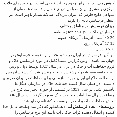
کاهش می‌یابد . بنابراین وجود رواناب قطعی است . در حوزه‌های فلات
مرکزی و مشرق ایران سواحل دریای عمان و قسمت عمده‌ای از
سواحل خلیج فارس که میزان بارندگی سالانه بسیار ناچیز است نیز
انتظار فرسایش بادی را داریم .
میزان فرسایش در مناطق مختلف
فرسایش خاک (
ton ha-1 y-1
) منطقه
40-30 آسیا ، آفریقا ، آمریکای جنوبی
17-13 آمریکا ، اروپا
32-30 ایران
میانگین فرسایش در ایران در حدود 3/4 برابر متوسط فرسایش در
جهان می‌باشد . اولین گزارش نسبتاً کامل در مورد فرسایش خاک و
لزوم حفاظت آب و خاک در ایران در سال 1327 توسط دوان و ریبن
dowan and rieben
دو کارشناس از فائو منتشر شد . کارشناسان پس
از مطالعه خاکهای ایران وجود سازمانی برای حفاظت در ایران ضروری
داشتند . در همان سال کمیته حفاظت خاک در سازمان جنگل‌ها
تأسیس شد . در سال 1339 در قسمتی از حوزه آبخیز سد کرج در
منطقه یداچال مطالعات حفاظت خاک صورت گرفت . در سال 1346
بخش حفاظت خاک و آب در موسسه خاکشناسی دایر شد .
پروسه‌های ایجاد فرسایش آبی :
همانطور که ذکر شد چنانچه عامل جدا
کننده و انتقال دهنده ذرات خاک ، آب باشد این نوع فرسایش را